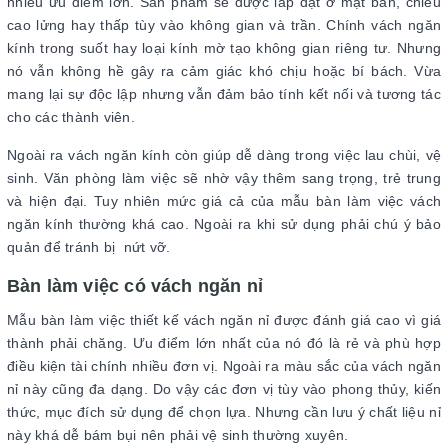
nhiều ưu điểm lớn. Sản phẩm sẽ được lắp đặt ở mặt bàn, chiều
cao lửng hay thấp tùy vào không gian và trần. Chính vách ngăn
kính trong suốt hay loại kính mờ tạo không gian riêng tư. Nhưng
nó vẫn không hề gây ra cảm giác khó chịu hoặc bí bách. Vừa
mang lại sự độc lập nhưng vẫn đảm bảo tính kết nối và tương tác
cho các thành viên.
Ngoài ra vách ngăn kính còn giúp dễ dàng trong việc lau chùi, vệ
sinh. Văn phòng làm việc sẽ nhờ vậy thêm sang trọng, trẻ trung
và hiện đại. Tuy nhiên mức giá cả của mẫu bàn làm việc vách
ngăn kính thường khá cao. Ngoài ra khi sử dụng phải chú ý bảo
quản để tránh bị nứt vỡ.
Bàn làm việc có vách ngăn nỉ
Mẫu bàn làm việc thiết kế vách ngăn nỉ được đánh giá cao vì giá
thành phải chăng. Ưu điểm lớn nhất của nó đó là rẻ và phù hợp
điều kiện tài chính nhiều đơn vị. Ngoài ra màu sắc của vách ngăn
nỉ này cũng đa dạng. Do vậy các đơn vị tùy vào phong thủy, kiến
thức, mục đích sử dụng để chọn lựa. Nhưng cần lưu ý chất liệu nỉ
này khá dễ bám bụi nên phải vệ sinh thường xuyên.