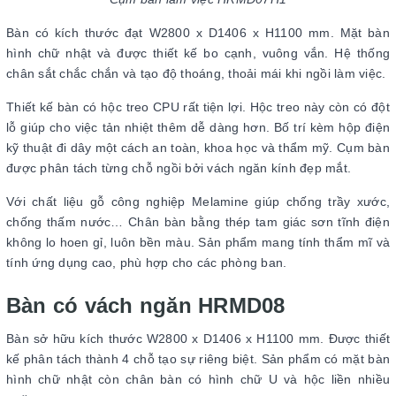
Bàn có kích thước đạt W2800 x D1406 x H1100 mm. Mặt bàn
hình chữ nhật và được thiết kế bo cạnh, vuông vắn. Hệ thống
chân sắt chắc chắn và tạo độ thoáng, thoải mái khi ngồi làm việc.
Thiết kế bàn có hộc treo CPU rất tiện lợi. Hộc treo này còn có đột
lỗ giúp cho việc tản nhiệt thêm dễ dàng hơn. Bố trí kèm hộp điện
kỹ thuật đi dây một cách an toàn, khoa học và thẩm mỹ. Cụm bàn
được phân tách từng chỗ ngồi bởi vách ngăn kính đẹp mắt.
Với chất liệu gỗ công nghiệp Melamine giúp chống trầy xước,
chống thấm nước… Chân bàn bằng thép tam giác sơn tĩnh điện
không lo hoen gỉ, luôn bền màu. Sản phẩm mang tính thẩm mĩ và
tính ứng dụng cao, phù hợp cho các phòng ban.
Bàn có vách ngăn HRMD08
Bàn sở hữu kích thước W2800 x D1406 x H1100 mm. Được thiết
kế phân tách thành 4 chỗ tạo sự riêng biệt. Sản phẩm có mặt bàn
hình chữ nhật còn chân bàn có hình chữ U và hộc liền nhiều