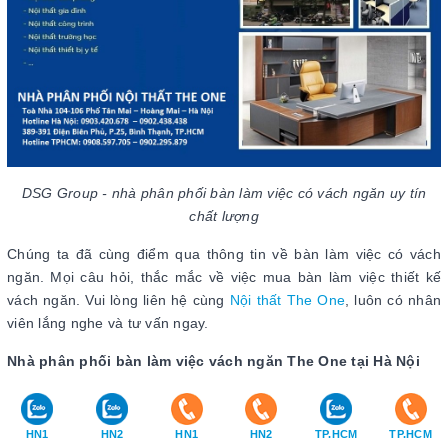
DSG Group - nhà phân phối bàn làm việc có vách ngăn uy tín
chất lượng
Chúng ta đã cùng điểm qua thông tin về bàn làm việc có vách
ngăn. Mọi câu hỏi, thắc mắc về việc mua bàn làm việc thiết kế
vách ngăn. Vui lòng liên hệ cùng
Nội thất The One
, luôn có nhân
viên lắng nghe và tư vấn ngay.
Nhà phân phối bàn làm việc vách ngăn The One tại Hà Nội
Địa chỉ: Tòa nhà số 104 - 106 Phố Tân Mai - Hoàng Mai - Hà
Nội
HN1
HN2
HN1
HN2
TP.HCM
TP.HCM
Tel: 024.3556.9801 – 024.3556.1101 – 024.3218.1364 –