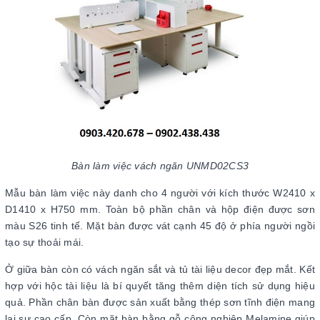
Bàn làm việc vách ngăn UNMD02CS3
Mẫu bàn làm việc này danh cho 4 người với kích thước W2410 x
D1410 x H750 mm. Toàn bộ phần chân và hộp điện được sơn
màu S26 tinh tế. Mặt bàn được vát cạnh 45 độ ở phía người ngồi
tạo sự thoải mái.
Ở giữa bàn còn có vách ngăn sắt và tủ tài liệu decor đẹp mắt. Kết
hợp với hộc tài liệu là bí quyết tăng thêm diện tích sử dụng hiệu
quả. Phần chân bàn được sản xuất bằng thép sơn tĩnh điện mang
lại sự cao cấp. Còn mặt bàn bằng gỗ công nghiệp Melamine giúp