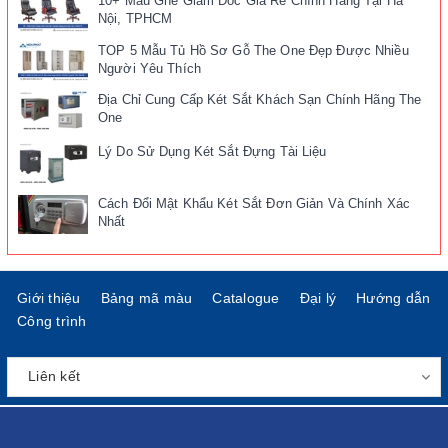
10+ Mẫu Ghế Giám Đốc Giá Rẻ Chính Hãng Tại Hà
Nội, TPHCM
TOP 5 Mẫu Tủ Hồ Sơ Gỗ The One Đẹp Được Nhiều
Người Yêu Thích
Địa Chỉ Cung Cấp Két Sắt Khách Sạn Chính Hãng The
One
Lý Do Sử Dụng Két Sắt Đựng Tài Liệu
Cách Đổi Mật Khẩu Két Sắt Đơn Giản Và Chính Xác
Nhất
Giới thiệu
Bảng mã màu
Catalogue
Đại lý
Hướng dẫn
Công trình