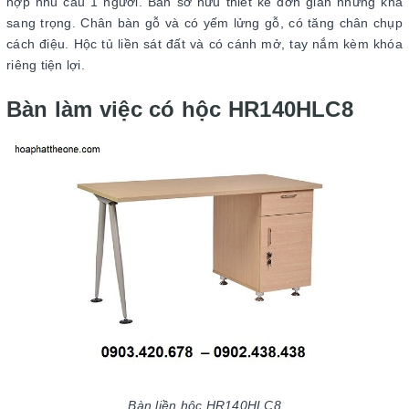
hợp nhu cầu 1 người. Bàn sở hữu thiết kế đơn giản nhưng khá
sang trọng. Chân bàn gỗ và có yếm lửng gỗ, có tăng chân chụp
cách điệu. Hộc tủ liền sát đất và có cánh mở, tay nắm kèm khóa
riêng tiện lợi.
Bàn làm việc có hộc HR140HLC8
Bàn liền hộc HR140HLC8