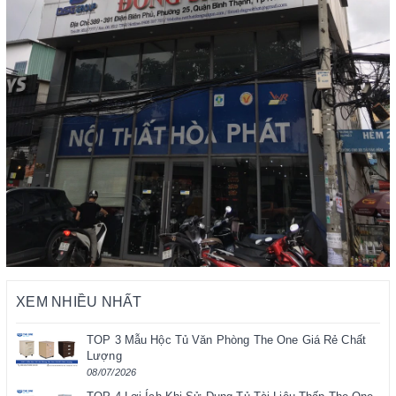
XEM NHIỀU NHẤT
TOP 3 Mẫu Hộc Tủ Văn Phòng The One Giá Rẻ Chất
Lượng
08/07/2026