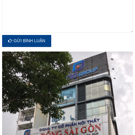
GỬI BÌNH LUẬN