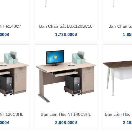
ắt HR140C7
Bàn Chân Sắt LUX120SC10
Bàn Chân S
.000₫
1.736.000₫
1.85
c NT120C3HL
Bàn Liền Hộc NT140C3HL
Bàn Liền Hộ
.000₫
2.908.000₫
2.19