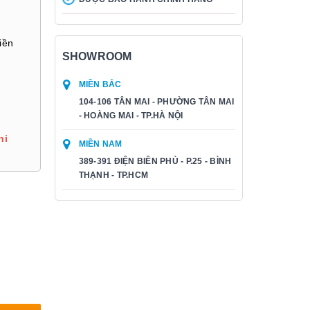
iền
SHOWROOM
MIỀN BẮC
104-106 TÂN MAI - PHƯỜNG TÂN MAI
- HOÀNG MAI - TP.HÀ NỘI
hi
MIỀN NAM
389-391 ĐIỆN BIÊN PHỦ - P.25 - BÌNH
THẠNH - TP.HCM