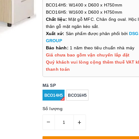
BCO14H5: W1400 x D600 x H750mm
BCO16H5: W1600 x D600 x H750mm
Chất liệu:
Mặt gỗ MFC. Chân ống oval. Hộc l
thân gỗ mặt ngăn kéo sắt.
Xuất xứ:
Sản phẩm được phân phối bởi
DSG
GROUP
Bảo hành:
1 năm theo tiêu chuẩn nhà máy
Giá chưa bao gồm vận chuyển lắp đặt
Quý khách vui lòng cộng thêm thuế VAT k
thanh toán
Mã SP
BCO14H5
BCO16H5
Số lượng
–
+