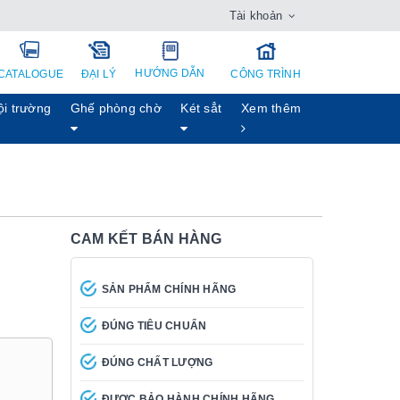
Tài khoản
HƯỚNG DẪN
CATALOGUE
ĐẠI LÝ
CÔNG TRÌNH
ội trường
Ghế phòng chờ
Két sẳt
Xem thêm
CAM KẾT BÁN HÀNG
SẢN PHẨM CHÍNH HÃNG
ĐÚNG TIÊU CHUẨN
ĐÚNG CHẤT LƯỢNG
ĐƯỢC BẢO HÀNH CHÍNH HÃNG