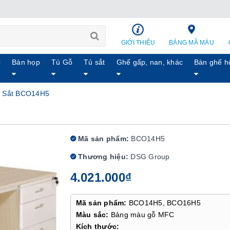
GIỚI THIỆU
BẢNG MÃ MÀU
c
Bàn họp
Tủ Gỗ
Tủ sắt
Ghế gấp, nan, khác
Bàn ghế h
 Sắt BCO14H5
Mã sản phẩm:
BCO14H5
Thương hiệu:
DSG Group
4.021.000₫
Mã sản phẩm:
BCO14H5, BCO16H5
Màu sắc:
Bảng màu gỗ MFC
Kích thước: