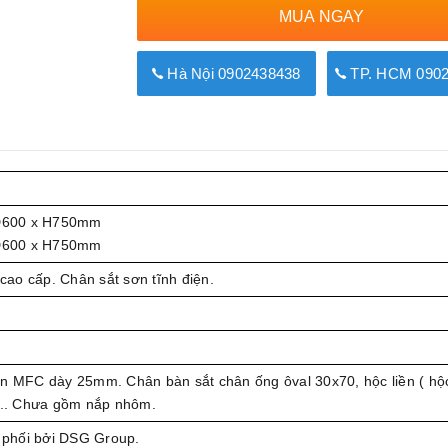
MUA NGAY
Hà Nội 0902438438
TP. HCM 0902
D600 x H750mm
D600 x H750mm
ao cấp. Chân sắt sơn tĩnh điện.
n MFC dày 25mm. Chân bàn sắt chân ống ôval 30x70, hộc liền ( hộ
n).. Chưa gồm nắp nhôm.
phối bởi DSG Group.