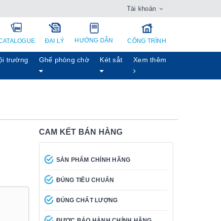
Tài khoản
HƯỚNG DẪN
CATALOGUE
ĐẠI LÝ
CÔNG TRÌNH
ội trường
Ghế phòng chờ
Két sẳt
Xem thêm
CAM KẾT BÁN HÀNG
SẢN PHẨM CHÍNH HÃNG
ĐÚNG TIÊU CHUẨN
ĐÚNG CHẤT LƯỢNG
ĐƯỢC BẢO HÀNH CHÍNH HÃNG