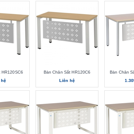
t HR120SC6
Bàn Chân Sắt HR120C6
Bàn Chân S
 hệ
Liên hệ
1.30