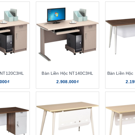
c NT120C3HL
Bàn Liền Hộc NT140C3HL
Bàn Liền Hộ
.000₫
2.908.000₫
2.19