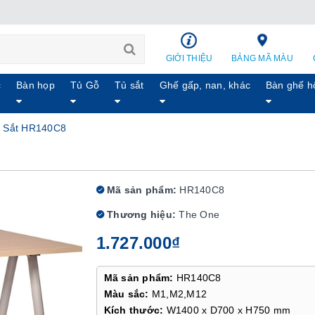
GIỚI THIỆU
BẢNG MÃ MÀU
c
Bàn họp
Tủ Gỗ
Tủ sắt
Ghế gấp, nan, khác
Bàn ghế h
 Sắt HR140C8
Mã sản phẩm:
HR140C8
Thương hiệu:
The One
1.727.000₫
Mã sản phẩm:
HR140C8
Màu sắc:
M1,M2,M12
Kích thước:
W1400 x D700 x H750 mm