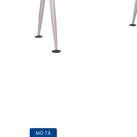
MÔ TẢ