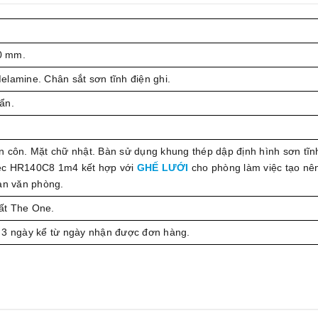
0 mm.
elamine. Chân sắt sơn tĩnh điện ghi.
ẩn.
 côn. Mặt chữ nhật. Bàn sử dụng khung thép dập định hình sơn tĩnh
ệc HR140C8 1m4 kết hợp với
GHẾ LƯỚI
cho phòng làm việc tạo nê
an văn phòng.
ất The One.
 3 ngày kể từ ngày nhận được đơn hàng.