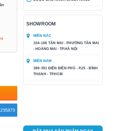
hân
SHOWROOM
MIỀN BẮC
hi
104-106 TÂN MAI - PHƯỜNG TÂN MAI
- HOÀNG MAI - TP.HÀ NỘI
MIỀN NAM
389-391 ĐIỆN BIÊN PHỦ - P.25 - BÌNH
THẠNH - TP.HCM
295879