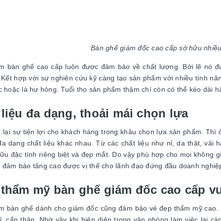
Bàn ghế giám đốc cao cấp sở hữu nhiều
 bàn ghế cao cấp luôn được đảm bảo về chất lượng. Bởi lẽ nó đư
. Kết hợp với sự nghiên cứu kỹ càng tạo sản phẩm với nhiều tính năng
c hoặc là hư hỏng. Tuổi thọ sản phẩm thậm chí còn có thể kéo dài
 liệu đa dạng, thoải mái chọn lựa
lại sự tiện lợi cho khách hàng trong khâu chọn lựa sản phẩm. Th
 đa dạng chất liệu khác nhau. Từ các chất liệu như nỉ, da thật, vải
ữu đặc tính riêng biệt và đẹp mắt. Do vậy phù hợp cho mọi không g
 đảm bảo tăng cao được vị thế cho lãnh đạo đứng đầu doanh nghiệ
 thẩm mỹ bàn ghế giám đốc cao cấp vư
m bàn ghế dành cho giám đốc cũng đảm bảo vẻ đẹp thẩm mỹ cao.
mỉ, cẩn thận. Nhờ vậy khi hiện diện trong văn phòng làm việc lại cà