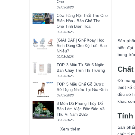
One
09/03/2026
Cửa Hàng Nội Thất The One
Biên Hòa - Bàn Ghế The
One Tỉnh Biên Hòa
09/03/2026
[GIẢI ĐÁP] Ghế Xoay Học
Sản phẩm
Sinh Dùng Cho Độ Tuổi Bao
hiện đại
Nhiêu?
bong tró
09/03/2026
TOP 3 Mẫu Tủ Sắt 6 Ngăn
Chất
Bán Chạy Trên Thị Trường
09/03/2026
Để mang 
TOP 5 Mẫu Ghế Gỗ Được
thiết kế
Sử Dụng Nhiều Tại Gia Đình
đều sở h
09/03/2026
khác còn
8 Món Đồ Phong Thủy Để
Bàn Làm Việc Độc Đáo Và
Tính
Thú Vị Năm 2026
08/02/2026
Sản phẩ
Xem thêm
chút tỉ 