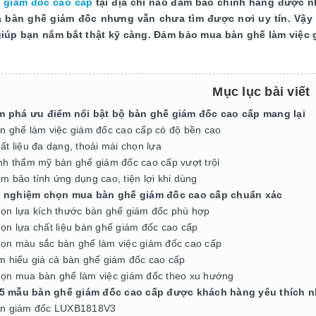
 giám đốc cao cấp
tại địa chỉ nào đảm bảo chính hãng được 
 bàn ghế giám đốc nhưng vẫn chưa tìm được nơi uy tín. Vậy th
giúp bạn nắm bắt thật kỹ càng. Đảm bảo mua bàn ghế làm việc
Mục lục bài viết
 phá ưu điểm nổi bật bộ bàn ghế giám đốc cao cấp mang lại
n ghế làm việc giám đốc cao cấp có độ bền cao
ất liệu đa dạng, thoải mái chọn lựa
nh thẩm mỹ bàn ghế giám đốc cao cấp vượt trội
m bảo tính ứng dụng cao, tiện lợi khi dùng
 nghiệm chọn mua bàn ghế giám đốc cao cấp chuẩn xác
ọn lựa kích thước bàn ghế giám đốc phù hợp
ọn lựa chất liệu bàn ghế giám đốc cao cấp
ọn màu sắc bàn ghế làm việc giám đốc cao cấp
m hiểu giá cả bàn ghế giám đốc cao cấp
ọn mua bàn ghế làm việc giám đốc theo xu hướng
5 mẫu bàn ghế giám đốc cao cấp được khách hàng yêu thích n
n giám đốc LUXB1818V3