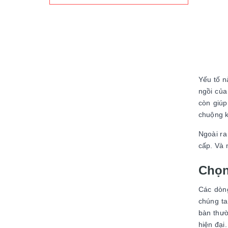
Yếu tố n
ngồi của
còn giúp
chuộng k
Ngoài ra
cấp. Và 
Chọn
Các dòng
chúng ta
bàn thườ
hiện đại.