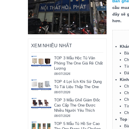
Bàn ghế
cầu mua
đây sẽ 
hơn.
XEM NHIỀU NHẤT
Khám
Bà
TOP 3 Mẫu Hộc Tủ Văn
Ch
Phòng The One Giá Rẻ Chất
Tí
Lượng
Đả
08/07/2026
Kinh
TOP 4 Lợi Ích Khi Sử Dụng
Ch
Tủ Tài Liệu Thấp The One
Ch
08/07/2026
Ch
TOP 3 Mẫu Ghế Giám Đốc
Cao Cấp The One Được
Tì
Nhiều Người Yêu Thích
Ch
08/07/2026
Top 
TOP 5 Mẫu Tủ Hồ Sơ Cao
Bà
The One Được Ưa Chuộng