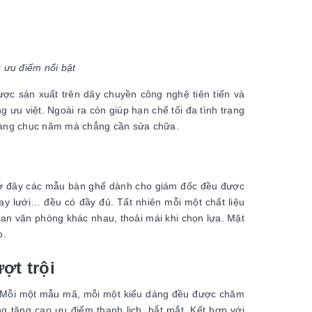
 ưu điểm nổi bật
ợc sản xuất trên dây chuyền công nghệ tiên tiến và
 ưu việt. Ngoài ra còn giúp hạn chế tối đa tình trạng
 hàng chục năm mà chẳng cần sửa chữa.
ì ở đây các mẫu bàn ghế dành cho giám đốc đều được
 hay lưới… đều có đầy đủ. Tất nhiên mỗi một chất liệu
ian văn phòng khác nhau, thoải mái khi chọn lựa. Mặt
p.
ợt trội
 Mỗi một mẫu mã, mỗi một kiểu dáng đều được chăm
ng tăng cao ưu điểm thanh lịch, bắt mắt. Kết hợp với