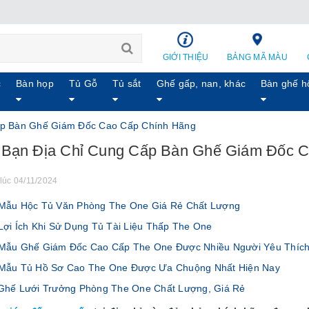
GIỚI THIỆU
BẢNG MÃ MÀU
c
Bàn họp
Tủ Gỗ
Tủ sắt
Ghế gấp, nan, khác
Bàn ghế h
ấp Bàn Ghế Giám Đốc Cao Cấp Chính Hãng
Bạn Địa Chỉ Cung Cấp Bàn Ghế Giám Đốc 
lúc 04/11/2024
ẫu Hộc Tủ Văn Phòng The One Giá Rẻ Chất Lượng
ợi Ích Khi Sử Dụng Tủ Tài Liệu Thấp The One
ẫu Ghế Giám Đốc Cao Cấp The One Được Nhiều Người Yêu Thíc
Mẫu Tủ Hồ Sơ Cao The One Được Ưa Chuộng Nhất Hiện Nay
hế Lưới Trưởng Phòng The One Chất Lượng, Giá Rẻ