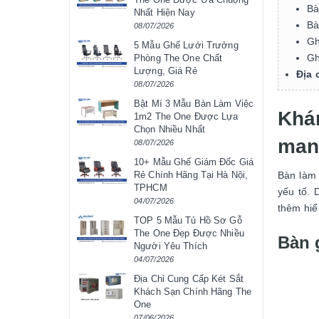
Bà
Nhất Hiện Nay
Bà
08/07/2026
Gh
5 Mẫu Ghế Lưới Trưởng
Gh
Phòng The One Chất
Lượng, Giá Rẻ
Địa 
08/07/2026
Bật Mí 3 Mẫu Bàn Làm Việc
Khá
1m2 The One Được Lựa
Chọn Nhiều Nhất
man
08/07/2026
10+ Mẫu Ghế Giám Đốc Giá
Bàn làm 
Rẻ Chính Hãng Tại Hà Nội,
TPHCM
yếu tố. 
04/07/2026
thêm hiể
TOP 5 Mẫu Tủ Hồ Sơ Gỗ
The One Đẹp Được Nhiều
Bàn 
Người Yêu Thích
04/07/2026
Địa Chỉ Cung Cấp Két Sắt
Khách Sạn Chính Hãng The
One
07/06/2026