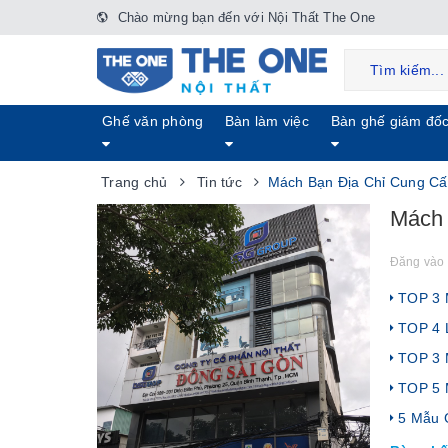
Chào mừng bạn đến với Nội Thất The One
Ghế văn phòng
Bàn làm việc
Bàn ghế giám đố
Trang chủ
Tin tức
Mách Bạn Địa Chỉ Cung C
Mách 
Đăng vào 
TOP 3 M
TOP 4 L
TOP 3 M
TOP 5 
5 Mẫu G