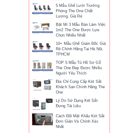
5 Mẫu Ghế Lưới Trưởng
Phòng The One Chất
Lượng, Giá Rẻ
Bật Mí 3 Mẫu Bàn Làm Việc
1m2 The One Được Lựa
Chọn Nhiều Nhất
10+ Mẫu Ghế Giám Đốc Giá
Rẻ Chính Hãng Tại Hà Nội,
TPHCM
TOP 5 Mẫu Tủ Hồ Sơ Gỗ
The One Đẹp Được Nhiều
Người Yêu Thích
Địa Chỉ Cung Cấp Két Sắt
Khách Sạn Chính Hãng The
One
Lý Do Sử Dụng Két Sắt
Đựng Tài Liệu
Cách Đổi Mật Khẩu Két Sắt
Đơn Giản Và Chính Xác
Nhất