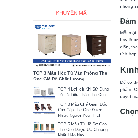
những sả
KHUYẾN MÃI
Đảm 
Mỗi một 
hay là t
giãn, th
tích hợp
Kin
TOP 3 Mẫu Hộc Tủ Văn Phòng The
One Giá Rẻ Chất Lượng
Để có th
phẩm. Ch
TOP 4 Lợi Ích Khi Sử Dụng
Tủ Tài Liệu Thấp The One
quyết mà
TOP 3 Mẫu Ghế Giám Đốc
Chọn
Cao Cấp The One Được
Nhiều Người Yêu Thích
TOP 5 Mẫu Tủ Hồ Sơ Cao
The One Được Ưa Chuộng
Nhất Hiện Nay