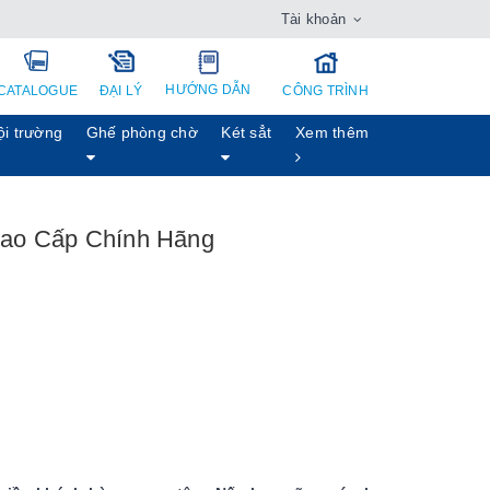
Tài khoản
HƯỚNG DẪN
CATALOGUE
ĐẠI LÝ
CÔNG TRÌNH
ội trường
Ghế phòng chờ
Két sẳt
Xem thêm
Cao Cấp Chính Hãng
h