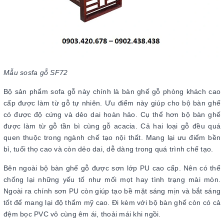
Mẫu sosfa gỗ SF72
Bộ sản phẩm sofa gỗ này chính là bàn ghế gỗ phòng khách cao
cấp được làm từ gỗ tự nhiên. Ưu điểm này giúp cho bộ bàn ghế
có được độ cứng và dẻo dai hoàn hảo. Cụ thể hơn bộ bàn ghế
được làm từ gỗ tần bì cùng gỗ acacia. Cả hai loại gỗ đều quá
quen thuộc trong ngành chế tạo nội thất. Mang lại ưu điểm bền
bỉ, tuổi thọ cao và còn dẻo dai, dễ dàng trong quá trình chế tạo.
Bên ngoài bộ bàn ghế gỗ được sơn lớp PU cao cấp. Nên có thể
chống lại những yếu tố như mối mọt hay tình trạng mài mòn.
Ngoài ra chính sơn PU còn giúp tạo bề mặt sáng mịn và bắt sáng
tốt để mang lại độ thẩm mỹ cao. Đi kèm với bộ bàn ghế còn có cả
đệm bọc PVC vô cùng êm ái, thoải mái khi ngồi.