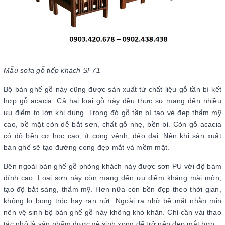
Mẫu sofa gỗ tiếp khách SF71
Bộ bàn ghế gỗ này cũng được sản xuất từ chất liệu gỗ tần bì kết
hợp gỗ acacia. Cả hai loại gỗ này đều thực sự mang đến nhiều
ưu điểm to lớn khi dùng. Trong đó gỗ tần bì tạo vẻ đẹp thẩm mỹ
cao, bề mặt còn dễ bắt sơn, chất gỗ nhẹ, bền bỉ. Còn gỗ acacia
có độ bền cơ học cao, ít cong vênh, dẻo dai. Nên khi sản xuất
bàn ghế sẽ tạo đường cong đẹp mắt và mềm mặt.
Bên ngoài bàn ghế gỗ phòng khách này được sơn PU với độ bám
dính cao. Loại sơn này còn mang đến ưu điểm kháng mài mòn,
tạo độ bắt sáng, thẩm mỹ. Hơn nữa còn bền đẹp theo thời gian,
không lo bong tróc hay rạn nứt. Ngoài ra nhờ bề mặt nhẵn mịn
nên vệ sinh bộ bàn ghế gỗ này không khó khăn. Chỉ cần vài thao
tác nhỏ là sản phẩm được vệ sinh xong để trở nên đẹp mắt hơn.