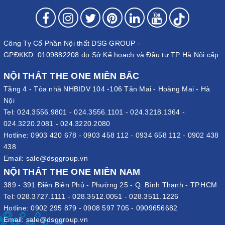
Công Ty Cổ Phần Nội thất DSG GROUP -
GPĐKKD: 0109882208 do Sở Kế hoạch và Đầu tư TP Hà Nội cấp.
NỘI THẤT THE ONE MIỀN BẮC
Tầng 4 - Tòa nhà NHBIDV 104 -106 Tân Mai - Hoàng Mai - Hà
Nội
Tel:
024.3556.9801
-
024.3556.1101
-
024.3218.1364
-
024.3220.2081
-
024.3220.2080
Hotline:
0903 420 678
-
0903 458 112
-
0934 658 112
-
0902 438
438
Email:
sale@dsggroup.vn
NỘI THẤT THE ONE MIỀN NAM
389 - 391 Điện Biên Phủ - Phường 25 - Q. Bình Thạnh - TP.HCM
Tel:
028.3727.1111
-
028.3512.0051
-
028.3511.1226
Hotline:
0902 295 879
-
0908 597 705
-
0909656682
Email:
sale@dsggroup.vn