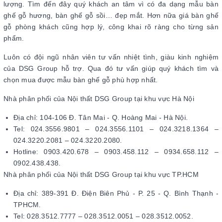
lượng. Tìm đến đây quý khách an tâm vì có đa dạng mẫu bàn
ghế gỗ hương, bàn ghế gỗ sồi… đẹp mắt. Hơn nữa giá bàn ghế
gỗ phòng khách cũng hợp lý, công khai rõ ràng cho từng sản
phẩm.
Luôn có đội ngũ nhân viên tư vấn nhiệt tình, giàu kinh nghiệm
của DSG Group hỗ trợ. Qua đó tư vấn giúp quý khách tìm và
chọn mua được mẫu bàn ghế gỗ phù hợp nhất.
Nhà phân phối của Nội thất DSG Group tại khu vực Hà Nội
Địa chỉ: 104-106 Đ. Tân Mai - Q. Hoàng Mai - Hà Nội.
Tel: 024.3556.9801 – 024.3556.1101 – 024.3218.1364 –
024.3220.2081 – 024.3220.2080.
Hotline: 0903.420.678 – 0903.458.112 – 0934.658.112 –
0902.438.438.
Nhà phân phối của Nội thất DSG Group tại khu vực TP.HCM
Địa chỉ: 389-391 Đ. Điện Biên Phủ - P. 25 - Q. Bình Thạnh -
TPHCM.
Tel: 028.3512.7777 – 028.3512.0051 – 028.3512.0052.