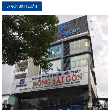
GỬI BÌNH LUẬN