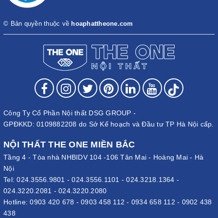
© Bản quyền thuộc về
hoaphattheone.com
Công Ty Cổ Phần Nội thất DSG GROUP -
GPĐKKD: 0109882208 do Sở Kế hoạch và Đầu tư TP Hà Nội cấp.
NỘI THẤT THE ONE MIỀN BẮC
Tầng 4 - Tòa nhà NHBIDV 104 -106 Tân Mai - Hoàng Mai - Hà
Nội
Tel:
024.3556.9801
-
024.3556.1101
-
024.3218.1364
-
024.3220.2081
-
024.3220.2080
Hotline:
0903 420 678
-
0903 458 112
-
0934 658 112
-
0902 438
438