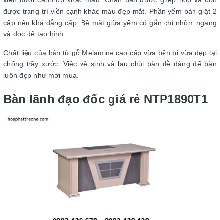
viền dưới cạnh ốp khác màu. Chân bàn được ghép hộp và còn
được trang trí viền cạnh khác màu đẹp mắt. Phần yếm bàn giật 2
cấp nên khá đẳng cấp. Bề mặt giữa yếm có gắn chỉ nhôm ngang
và dọc để tạo hình.
Chất liệu của bàn từ gỗ Melamine cao cấp vừa bền bỉ vừa đẹp lại
chống trầy xước. Việc vệ sinh và lau chùi bàn dễ dàng để bàn
luôn đẹp như mới mua.
Bàn lãnh đạo đốc giá rẻ NTP1890T1