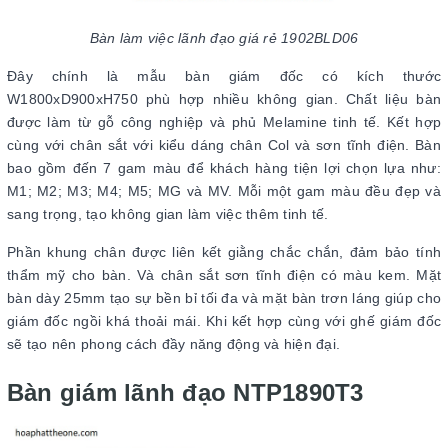
Bàn làm việc lãnh đạo giá rẻ 1902BLD06
Đây chính là mẫu bàn giám đốc có kích thước
W1800xD900xH750 phù hợp nhiều không gian. Chất liệu bàn
được làm từ gỗ công nghiệp và phủ Melamine tinh tế. Kết hợp
cùng với chân sắt với kiểu dáng chân Col và sơn tĩnh điện. Bàn
bao gồm đến 7 gam màu để khách hàng tiện lợi chọn lựa như:
M1; M2; M3; M4; M5; MG và MV. Mỗi một gam màu đều đẹp và
sang trọng, tạo không gian làm việc thêm tinh tế.
Phần khung chân được liên kết giằng chắc chắn, đảm bảo tính
thẩm mỹ cho bàn. Và chân sắt sơn tĩnh điện có màu kem. Mặt
bàn dày 25mm tạo sự bền bỉ tối đa và mặt bàn trơn láng giúp cho
giám đốc ngồi khá thoải mái. Khi kết hợp cùng với ghế giám đốc
sẽ tạo nên phong cách đầy năng động và hiện đại.
Bàn giám lãnh đạo NTP1890T3