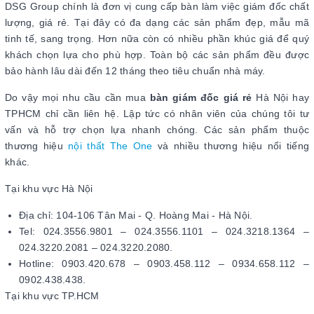
DSG Group chính là đơn vị cung cấp bàn làm việc giám đốc chất
lượng, giá rẻ. Tại đây có đa dạng các sản phẩm đẹp, mẫu mã
tinh tế, sang trọng. Hơn nữa còn có nhiều phần khúc giá để quý
khách chọn lựa cho phù hợp. Toàn bộ các sản phẩm đều được
bảo hành lâu dài đến 12 tháng theo tiêu chuẩn nhà máy.
Do vậy mọi nhu cầu cần mua
bàn giám đốc giá rẻ
Hà Nội hay
TPHCM chỉ cần liên hệ. Lập tức có nhân viên của chúng tôi tư
vấn và hỗ trợ chọn lựa nhanh chóng. Các sản phẩm thuộc
thương hiệu
nội thất The One
và nhiều thương hiệu nổi tiếng
khác.
Tại khu vực Hà Nội
Địa chỉ: 104-106 Tân Mai - Q. Hoàng Mai - Hà Nội.
Tel: 024.3556.9801 – 024.3556.1101 – 024.3218.1364 –
024.3220.2081 – 024.3220.2080.
Hotline: 0903.420.678 – 0903.458.112 – 0934.658.112 –
0902.438.438.
Tại khu vực TP.HCM