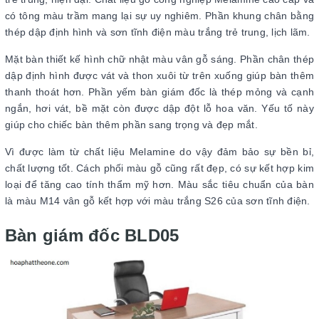
có tông màu trầm mang lại sự uy nghiêm. Phần khung chân bằng
thép dập định hình và sơn tĩnh điện màu trắng trẻ trung, lịch lãm.
Mặt bàn thiết kế hình chữ nhật màu vân gỗ sáng. Phần chân thép
dập định hình được vát và thon xuôi từ trên xuống giúp bàn thêm
thanh thoát hơn. Phần yếm bàn giám đốc là thép mỏng và cạnh
ngắn, hơi vát, bề mặt còn được dập đột lỗ hoa văn. Yếu tố này
giúp cho chiếc bàn thêm phần sang trọng và đẹp mắt.
Vì được làm từ chất liệu Melamine do vậy đảm bảo sự bền bỉ,
chất lượng tốt. Cách phối màu gỗ cũng rất đẹp, có sự kết hợp kim
loại để tăng cao tính thẩm mỹ hơn. Màu sắc tiêu chuẩn của bàn
là màu M14 vân gỗ kết hợp với màu trắng S26 của sơn tĩnh điện.
Bàn giám đốc BLD05