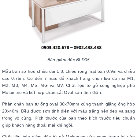
Bàn giám đốc BLD05
Mẫu bàn sở hữu chiều dài 1.8, chiều rộng mặt bàn 0.9m và chiều
cao 0.75m. Có đến 7 màu để khách hàng chọn lựa đó mà M1;
M2; M3; M4; M5; MG và MV. Chất liệu từ gỗ công nghiệp phủ
Melamine và kết hợp chân sắt Oval sơn tĩnh điện.
Phần chân bàn từ ống oval 30x70mm cùng thanh giằng ống hộp
20x40m. Đều được sơn tĩnh điện với màu trắng nên đẹp và sang
trọng vô cùng. Kích thước của bàn theo kích thước tiêu chuẩn
giúp khách hàng thoải mái khi ngồi.
Chất liệu bàn giám đốc từ gỗ Melamine vừa sang trọng lại vừa