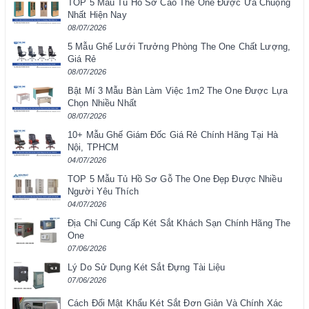
TOP 5 Mẫu Tủ Hồ Sơ Cao The One Được Ưa Chuộng
Nhất Hiện Nay
08/07/2026
5 Mẫu Ghế Lưới Trưởng Phòng The One Chất Lượng,
Giá Rẻ
08/07/2026
Bật Mí 3 Mẫu Bàn Làm Việc 1m2 The One Được Lựa
Chọn Nhiều Nhất
08/07/2026
10+ Mẫu Ghế Giám Đốc Giá Rẻ Chính Hãng Tại Hà
Nội, TPHCM
04/07/2026
TOP 5 Mẫu Tủ Hồ Sơ Gỗ The One Đẹp Được Nhiều
Người Yêu Thích
04/07/2026
Địa Chỉ Cung Cấp Két Sắt Khách Sạn Chính Hãng The
One
07/06/2026
Lý Do Sử Dụng Két Sắt Đựng Tài Liệu
07/06/2026
Cách Đổi Mật Khẩu Két Sắt Đơn Giản Và Chính Xác