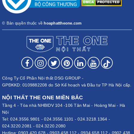
© Bản quyền thuộc về
hoaphattheone.com
Công Ty Cổ Phần Nội thất DSG GROUP -
GPĐKKD: 0109882208 do Sở Kế hoạch và Đầu tư TP Hà Nội cấp.
NỘI THẤT THE ONE MIỀN BẮC
Tầng 4 - Tòa nhà NHBIDV 104 -106 Tân Mai - Hoàng Mai - Hà
Nội
Tel:
024.3556.9801
-
024.3556.1101
-
024.3218.1364
-
024.3220.2081
-
024.3220.2080
Hotline:
0903 420 678
-
0903 458 112
-
0934 658 112
-
0902 438