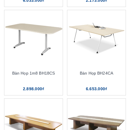
6.033.000₫
2.173.000₫
Bàn Họp 1m8 BH18CS
Bàn Họp BH24CA
2.898.000₫
6.653.000₫