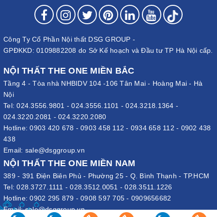
Công Ty Cổ Phần Nội thất DSG GROUP -
GPĐKKD: 0109882208 do Sở Kế hoạch và Đầu tư TP Hà Nội cấp.
NỘI THẤT THE ONE MIỀN BẮC
Tầng 4 - Tòa nhà NHBIDV 104 -106 Tân Mai - Hoàng Mai - Hà
Nội
Tel:
024.3556.9801
-
024.3556.1101
-
024.3218.1364
-
024.3220.2081
-
024.3220.2080
Hotline:
0903 420 678
-
0903 458 112
-
0934 658 112
-
0902 438
438
Email:
sale@dsggroup.vn
NỘI THẤT THE ONE MIỀN NAM
389 - 391 Điện Biên Phủ - Phường 25 - Q. Bình Thạnh - TP.HCM
Tel:
028.3727.1111
-
028.3512.0051
-
028.3511.1226
Hotline:
0902 295 879
-
0908 597 705
-
0909656682
Email:
sale@dsggroup.vn