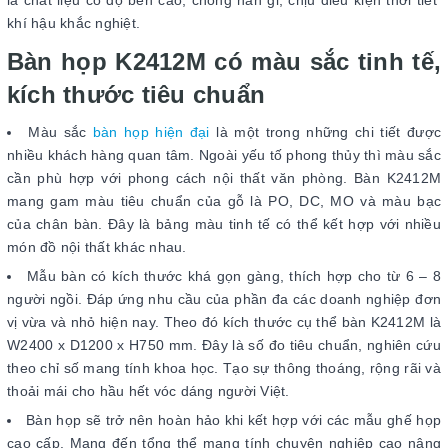
là chất liệu có độ bền cao, chống han gỉ, chịu điều kiện thời tiết
khí hậu khắc nghiệt.
Bàn họp K2412M có màu sắc tinh tế,
kích thước tiêu chuẩn
Màu sắc
bàn họp hiện đại
là một trong những chi tiết được
nhiều khách hàng quan tâm. Ngoài yếu tố phong thủy thì màu sắc
cần phù hợp với phong cách nội thất văn phòng. Bàn K2412M
mang gam màu tiêu chuẩn của gỗ là PO, DC, MO và màu bạc
của chân bàn. Đây là bảng màu tinh tế có thể kết hợp với nhiều
món đồ nội thất khác nhau.
Mẫu bàn có kích thước khá gọn gàng, thích hợp cho từ 6 – 8
người ngồi. Đáp ứng nhu cầu của phần đa các doanh nghiệp đơn
vị vừa và nhỏ hiện nay. Theo đó kích thước cụ thể bàn K2412M là
W2400 x D1200 x H750 mm. Đây là số đo tiêu chuẩn, nghiên cứu
theo chỉ số mang tính khoa học. Tạo sự thông thoáng, rộng rãi và
thoải mái cho hầu hết vóc dáng người Việt.
Bàn họp sẽ trở nên hoàn hảo khi kết hợp với các mẫu ghế họp
cao cấp. Mang đến tổng thể mang tính chuyên nghiệp cao nâng