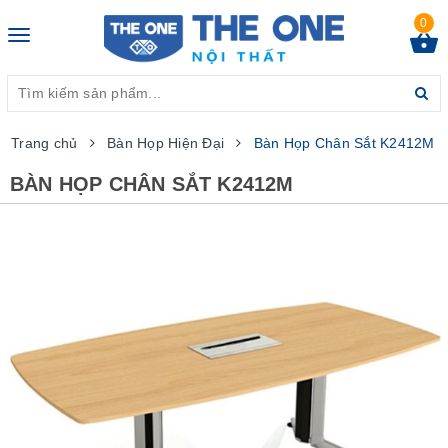
0
Toggle
navigation
Trang chủ
Bàn Họp Hiện Đại
Bàn Họp Chân Sắt K2412M
BÀN HỌP CHÂN SẮT K2412M