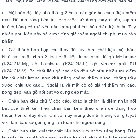
Bàn Họp Chân Sắt K2412M thiết kế kiểu dáng đơn giản, đẹp đẽ
Mặt bàn độ dày phổ thông 2.5cm, các góc bo cách điệu mềm
mại. Để mở rộng tiện ích cho việc sử dụng máy chiếu, laptop
khách hàng có thể yêu cầu trang bị thêm hộp điện kỹ thuật. Tuy
nhiên phụ kiện này sẽ được tính giá thêm ngoài chi phí mua sản
phẩm.
Giá thành bàn họp còn thay đổi tùy theo chất liệu mặt bàn.
Nhà sản xuất chọn 3 loại chất liệu khác nhau là gỗ Melamine
(K2412M-M), gỗ Laminate (K2412M-L), gỗ Veneer phủ PU
(K2412M-V). Ba chất liệu gỗ cao cấp đều sở hữu nhiều ưu điểm
lớn về chất lượng như khả năng chống thấm nước, chống trầy
xước, chịu lực cao… Ngoài ra về mặt gỗ có giá trị thẩm mỹ cao,
bóng đẹp, vân gỗ nổi bật vô cùng đẹp mắt.
Chân bàn kiểu chữ V độc đáo, khác lạ chính là điểm nhấn nổi
bật của thiết kế. Trên chân bàn kèm theo chân đế dạng hộp
thuận tiện đi dây điện. Chi tiết này mang đến tính ứng dụng tuyệt
vời đảm bảo sự gọn gàng, an toàn cho người dùng.
Chân bàn sản xuất từ chất liệu hợp kim nhôm sáng bóng. Đây