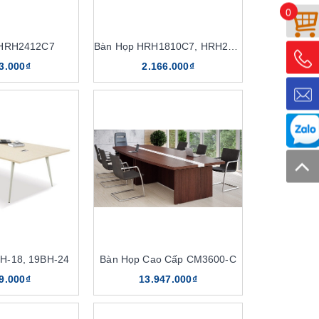
0
 HRH2412C7
Bàn Họp HRH1810C7, HRH2010C7
3.000₫
2.166.000₫
H-18, 19BH-24
Bàn Họp Cao Cấp CM3600-C
9.000₫
13.947.000₫