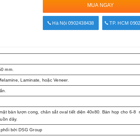
MUA NGAY
Hà Nội 0902438438
TP. HCM 0902
50 mm.
elamine, Laminate, hoặc Veneer.
ẩn.
ặt bàn lượn cong, chân sắt oval tiết diện 40x80. Bàn họp cho 6-8 
luồn dây.
phối bởi DSG Group