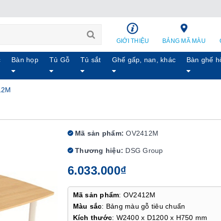
GIỚI THIỆU
BẢNG MÃ MÀU
c
Bàn họp
Tủ Gỗ
Tủ sắt
Ghế gấp, nan, khác
Bàn ghế h
12M
Mã sản phẩm:
OV2412M
Thương hiệu:
DSG Group
6.033.000₫
Mã sản phẩm
: OV2412M
Màu sắc
: Bảng màu gỗ tiêu chuẩn
Kích thước
: W2400 x D1200 x H750 mm