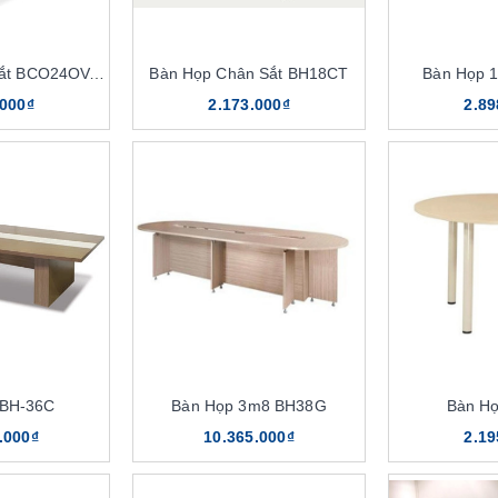
Bàn Họp Chân Sắt BCO24OV, BCO36OV
Bàn Họp Chân Sắt BH18CT
Bàn Họp 
.000₫
2.173.000₫
2.89
 BH-36C
Bàn Họp 3m8 BH38G
Bàn H
.000₫
10.365.000₫
2.19