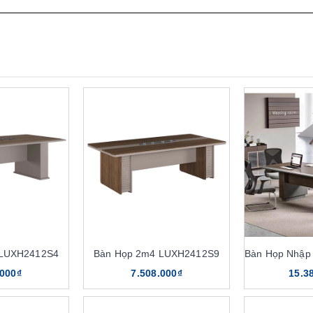
 LUXH2412S4
Bàn Họp 2m4 LUXH2412S9
.000₫
7.508.000₫
15.3