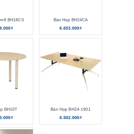
1m8 BH18CS
Bàn Họp BH24CA
8.000₫
6.653.000₫
ọp BH10T
Bàn Họp BH24-1901
5.000₫
6.502.000₫