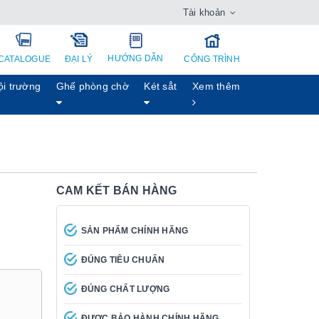
Tài khoản
HƯỚNG DẪN
CATALOGUE
ĐẠI LÝ
CÔNG TRÌNH
ội trường
Ghế phòng chờ
Két sẳt
Xem thêm
CAM KẾT BÁN HÀNG
SẢN PHẨM CHÍNH HÃNG
ĐÚNG TIÊU CHUẨN
ĐÚNG CHẤT LƯỢNG
ĐƯỢC BẢO HÀNH CHÍNH HÃNG