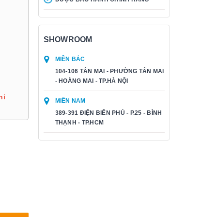
SHOWROOM
MIỀN BẮC
104-106 TÂN MAI - PHƯỜNG TÂN MAI
- HOÀNG MAI - TP.HÀ NỘI
hi
MIỀN NAM
389-391 ĐIỆN BIÊN PHỦ - P.25 - BÌNH
THẠNH - TP.HCM