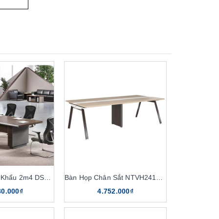
Bàn Họp Nhập Khẩu 2m4 DSG24SW
Bàn Họp Chân Sắt NTVH2412C17
80.000₫
4.752.000₫