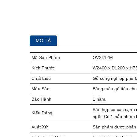
MÔ TẢ
Mã Sản Phẩm
OV2412M
Kích Thước
W2400 x D1200 x H7
Chất Liệu
Gỗ công nghiệp phủ M
Màu Sắc
Bảng màu gỗ tiêu chu
Bảo Hành
1 năm.
Bàn họp có các cạnh m
Kiểu Dáng
ngồi. Có 1 nắp nhôm 
Xuất Xứ
Sản phẩm được phân 