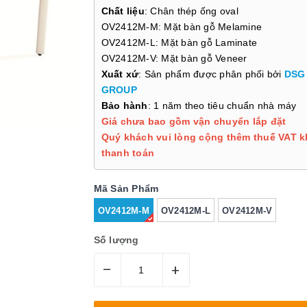
Chất liệu
: Chân thép ống oval
OV2412M-M: Mặt bàn gỗ Melamine
OV2412M-L: Mặt bàn gỗ Laminate
OV2412M-V: Mặt bàn gỗ Veneer
Xuất xứ
: Sản phẩm được phân phối bởi
DSG
GROUP
Bảo hành
: 1 năm theo tiêu chuẩn nhà máy
Giá chưa bao gồm vận chuyển lắp đặt
Quý khách vui lòng cộng thêm thuế VAT k
thanh toán
Mã Sản Phẩm
OV2412M-M
OV2412M-L
OV2412M-V
Số lượng
–
+