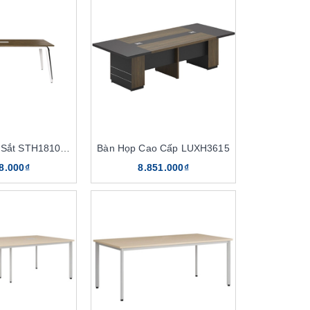
Bàn Họp Chân Sắt STH1810C16
Bàn Họp Cao Cấp LUXH3615
8.000₫
8.851.000₫