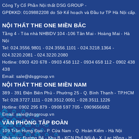
Công Ty Cổ Phần Nội thất DSG GROUP -
GPĐKKD: 0109882208 do Sở Kế hoạch và Đầu tư TP Hà Nội cấp.
NỘI THẤT THE ONE MIỀN BẮC
Tầng 4 - Tòa nhà NHBIDV 104 -106 Tân Mai - Hoàng Mai - Hà
Nội
Tel:
024.3556.9801
-
024.3556.1101
-
024.3218.1364
-
024.3220.2081
-
024.3220.2080
Hotline:
0903 420 678
-
0903 458 112
-
0934 658 112
-
0902 438
438
Email:
sale@dsggroup.vn
NỘI THẤT THE ONE MIỀN NAM
389 - 391 Điện Biên Phủ - Phường 25 - Q. Bình Thạnh - TP.HCM
Tel:
028.3727.1111
-
028.3512.0051
-
028.3511.1226
Hotline:
0902 295 879
-
0908 597 705
-
0909656682
Email:
sale@dsggroup.vn
VĂN PHÒNG TẬP ĐOÀN
109 Trần Hưng Đạo - P. Cửa Nam - Q. Hoàn Kiếm - Hà Nội
Nhà máy: Đường B4 - Khu B - KCN Phố Nối A - X. Lạc Hồng - H.