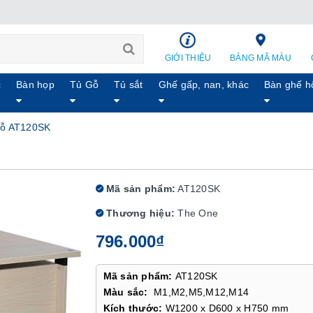
GIỚI THIỆU
BẢNG MÃ MÀU
c
Bàn họp
Tủ Gỗ
Tủ sắt
Ghế gấp, nan, khác
Bàn ghế h
Gỗ AT120SK
Mã sản phẩm:
AT120SK
Thương hiệu:
The One
796.000₫
Mã sản phẩm:
AT120SK
Màu sắc:
M1,M2,M5,M12,M14
Kích thước:
W1200 x D600 x H750 mm