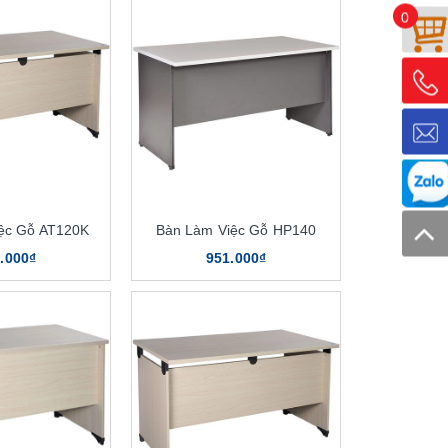
0
ệc Gỗ AT120K
Bàn Làm Việc Gỗ HP140
.000₫
951.000₫