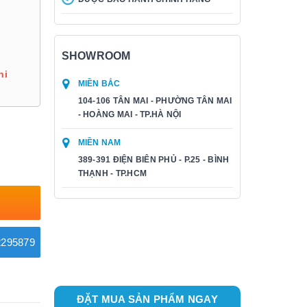
SHOWROOM
hi
MIỀN BẮC
104-106 TÂN MAI - PHƯỜNG TÂN MAI
- HOÀNG MAI - TP.HÀ NỘI
MIỀN NAM
389-391 ĐIỆN BIÊN PHỦ - P.25 - BÌNH
THẠNH - TP.HCM
295879
ĐẶT MUA SẢN PHẨM NGAY