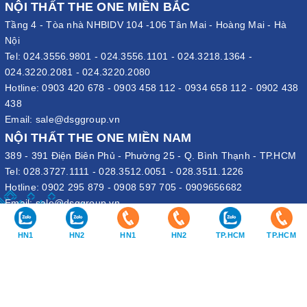
NỘI THẤT THE ONE MIỀN BẮC
Tầng 4 - Tòa nhà NHBIDV 104 -106 Tân Mai - Hoàng Mai - Hà
Nội
Tel:
024.3556.9801
-
024.3556.1101
-
024.3218.1364
-
024.3220.2081
-
024.3220.2080
Hotline:
0903 420 678
-
0903 458 112
-
0934 658 112
-
0902 438
438
Email:
sale@dsggroup.vn
NỘI THẤT THE ONE MIỀN NAM
389 - 391 Điện Biên Phủ - Phường 25 - Q. Bình Thạnh - TP.HCM
Tel:
028.3727.1111
-
028.3512.0051
-
028.3511.1226
Hotline:
0902 295 879
-
0908 597 705
-
0909656682
Email:
sale@dsggroup.vn
VĂN PHÒNG TẬP ĐOÀN
HN1
HN2
HN1
HN2
TP.HCM
TP.HCM
109 Trần Hưng Đạo - P. Cửa Nam - Q. Hoàn Kiếm - Hà Nội
Nhà máy: Đường B4 - Khu B - KCN Phố Nối A - X. Lạc Hồng - H.
Văn Lâm - Hưng Yên