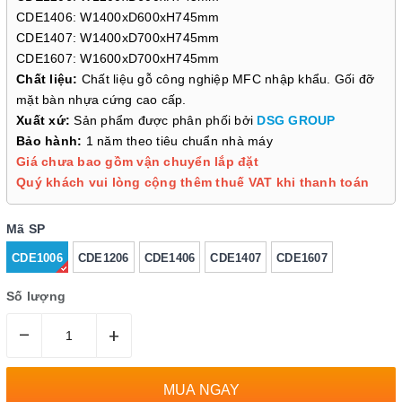
CDE1406: W1400xD600xH745mm
CDE1407: W1400xD700xH745mm
CDE1607: W1600xD700xH745mm
Chất liệu:
Chất liệu gỗ công nghiệp MFC nhập khẩu. Gối đỡ
mặt bàn nhựa cứng cao cấp.
Xuất xứ:
Sản phẩm được phân phối bởi
DSG GROUP
Bảo hành:
1 năm theo tiêu chuẩn nhà máy
Giá chưa bao gồm vận chuyển lắp đặt
Quý khách vui lòng cộng thêm thuế VAT khi thanh toán
Mã SP
CDE1006
CDE1206
CDE1406
CDE1407
CDE1607
Số lượng
–
+
MUA NGAY