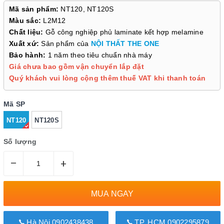
Mã sản phẩm:
NT120, NT120S
Màu sắc:
L2M12
Chất liệu:
Gỗ công nghiệp phủ laminate kết hợp melamine
Xuất xứ:
Sản phẩm của
NỘI THẤT THE ONE
Bảo hành:
1 năm theo tiêu chuẩn nhà máy
Giá chưa bao gồm vận chuyển lắp đặt
Quý khách vui lòng cộng thêm thuế VAT khi thanh toán
Mã SP
NT120
NT120S
Số lượng
–
+
MUA NGAY
Hà Nội 0902438438
TP. HCM 0902295879