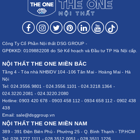
Công Ty Cổ Phần Nội thất DSG GROUP -
GPĐKKD: 0109882208 do Sở Kế hoạch và Đầu tư TP Hà Nội cấp.
NỘI THẤT THE ONE MIỀN BẮC
Tầng 4 - Tòa nhà NHBIDV 104 -106 Tân Mai - Hoàng Mai - Hà
Nội
Tel:
024.3556.9801
-
024.3556.1101
-
024.3218.1364
-
024.3220.2081
-
024.3220.2080
Hotline:
0903 420 678
-
0903 458 112
-
0934 658 112
-
0902 438
438
Email:
sale@dsggroup.vn
NỘI THẤT THE ONE MIỀN NAM
389 - 391 Điện Biên Phủ - Phường 25 - Q. Bình Thạnh - TP.HCM
Tel:
028.3727.1111
-
028.3512.0051
-
028.3511.1226