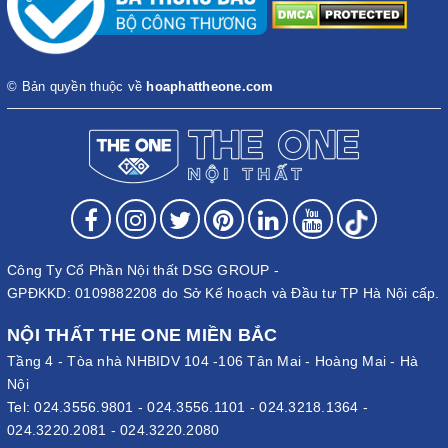
© Bản quyền thuộc về
hoaphattheone.com
Công Ty Cổ Phần Nội thất DSG GROUP -
GPĐKKD: 0109882208 do Sở Kế hoạch và Đầu tư TP Hà Nội cấp.
NỘI THẤT THE ONE MIỀN BẮC
Tầng 4 - Tòa nhà NHBIDV 104 -106 Tân Mai - Hoàng Mai - Hà
Nội
Tel:
024.3556.9801
-
024.3556.1101
-
024.3218.1364
-
024.3220.2081
-
024.3220.2080