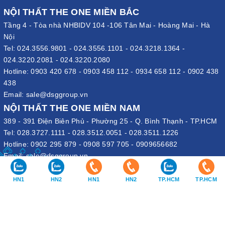
NỘI THẤT THE ONE MIỀN BẮC
Tầng 4 - Tòa nhà NHBIDV 104 -106 Tân Mai - Hoàng Mai - Hà
Nội
Tel:
024.3556.9801
-
024.3556.1101
-
024.3218.1364
-
024.3220.2081
-
024.3220.2080
Hotline:
0903 420 678
-
0903 458 112
-
0934 658 112
-
0902 438
438
Email:
sale@dsggroup.vn
NỘI THẤT THE ONE MIỀN NAM
389 - 391 Điện Biên Phủ - Phường 25 - Q. Bình Thạnh - TP.HCM
Tel:
028.3727.1111
-
028.3512.0051
-
028.3511.1226
Hotline:
0902 295 879
-
0908 597 705
-
0909656682
Email:
sale@dsggroup.vn
VĂN PHÒNG TẬP ĐOÀN
HN1
HN2
HN1
HN2
TP.HCM
TP.HCM
109 Trần Hưng Đạo - P. Cửa Nam - Q. Hoàn Kiếm - Hà Nội
Nhà máy: Đường B4 - Khu B - KCN Phố Nối A - X. Lạc Hồng - H.
Văn Lâm - Hưng Yên