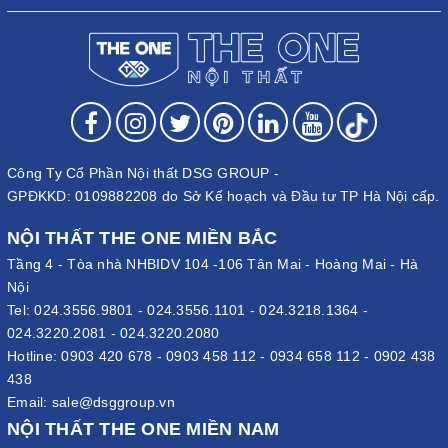
Công Ty Cổ Phần Nội thất DSG GROUP -
GPĐKKD: 0109882208 do Sở Kế hoạch và Đầu tư TP Hà Nội cấp.
NỘI THẤT THE ONE MIỀN BẮC
Tầng 4 - Tòa nhà NHBIDV 104 -106 Tân Mai - Hoàng Mai - Hà
Nội
Tel:
024.3556.9801
-
024.3556.1101
-
024.3218.1364
-
024.3220.2081
-
024.3220.2080
Hotline:
0903 420 678
-
0903 458 112
-
0934 658 112
-
0902 438
438
Email:
sale@dsggroup.vn
NỘI THẤT THE ONE MIỀN NAM