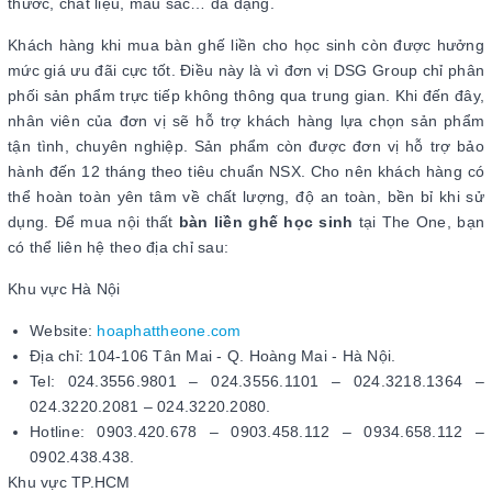
thước, chất liệu, màu sắc… đa dạng.
Khách hàng khi mua bàn ghế liền cho học sinh còn được hưởng
mức giá ưu đãi cực tốt. Điều này là vì đơn vị DSG Group chỉ phân
phối sản phẩm trực tiếp không thông qua trung gian. Khi đến đây,
nhân viên của đơn vị sẽ hỗ trợ khách hàng lựa chọn sản phẩm
tận tình, chuyên nghiệp. Sản phẩm còn được đơn vị hỗ trợ bảo
hành đến 12 tháng theo tiêu chuẩn NSX. Cho nên khách hàng có
thể hoàn toàn yên tâm về chất lượng, độ an toàn, bền bỉ khi sử
dụng. Để mua nội thất
bàn liền ghế học sinh
tại The One, bạn
có thể liên hệ theo địa chỉ sau:
Khu vực Hà Nội
Website:
hoaphattheone.com
Địa chỉ: 104-106 Tân Mai - Q. Hoàng Mai - Hà Nội.
Tel: 024.3556.9801 – 024.3556.1101 – 024.3218.1364 –
024.3220.2081 – 024.3220.2080.
Hotline: 0903.420.678 – 0903.458.112 – 0934.658.112 –
0902.438.438.
Khu vực TP.HCM