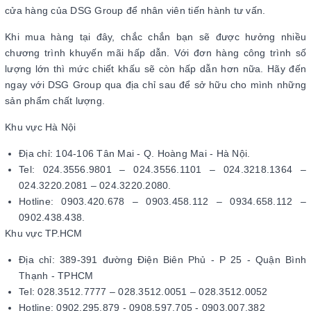
cửa hàng của DSG Group để nhân viên tiến hành tư vấn.
Khi mua hàng tại đây, chắc chắn bạn sẽ được hưởng nhiều
chương trình khuyến mãi hấp dẫn. Với đơn hàng công trình số
lượng lớn thì mức chiết khấu sẽ còn hấp dẫn hơn nữa. Hãy đến
ngay với DSG Group qua địa chỉ sau để sở hữu cho mình những
sản phẩm chất lượng.
Khu vực Hà Nội
Địa chỉ: 104-106 Tân Mai - Q. Hoàng Mai - Hà Nội.
Tel: 024.3556.9801 – 024.3556.1101 – 024.3218.1364 –
024.3220.2081 – 024.3220.2080.
Hotline: 0903.420.678 – 0903.458.112 – 0934.658.112 –
0902.438.438.
Khu vực TP.HCM
Địa chỉ: 389-391 đường Điện Biên Phủ - P 25 - Quận Bình
Thạnh - TPHCM
Tel: 028.3512.7777 – 028.3512.0051 – 028.3512.0052
Hotline: 0902.295.879 - 0908.597.705 - 0903.007.382