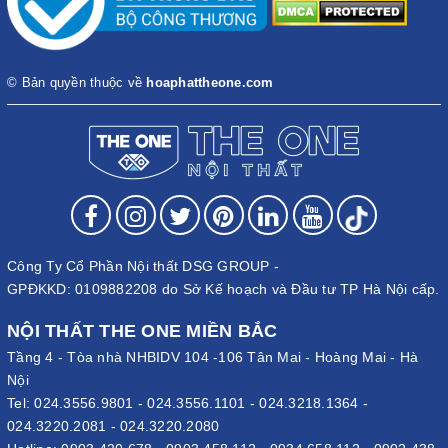
© Bản quyền thuộc về
hoaphattheone.com
Công Ty Cổ Phần Nội thất DSG GROUP -
GPĐKKD: 0109882208 do Sở Kế hoạch và Đầu tư TP Hà Nội cấp.
NỘI THẤT THE ONE MIỀN BẮC
Tầng 4 - Tòa nhà NHBIDV 104 -106 Tân Mai - Hoàng Mai - Hà
Nội
Tel:
024.3556.9801
-
024.3556.1101
-
024.3218.1364
-
024.3220.2081
-
024.3220.2080