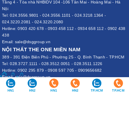
Tầng 4 - Tòa nhà NHBIDV 104 -106 Tân Mai - Hoàng Mai - Hà
Nội
Tel:
024.3556.9801
-
024.3556.1101
-
024.3218.1364
-
024.3220.2081
-
024.3220.2080
Hotline:
0903 420 678
-
0903 458 112
-
0934 658 112
-
0902 438
438
Email:
sale@dsggroup.vn
NỘI THẤT THE ONE MIỀN NAM
389 - 391 Điện Biên Phủ - Phường 25 - Q. Bình Thạnh - TP.HCM
Tel:
028.3727.1111
-
028.3512.0051
-
028.3511.1226
Hotline:
0902 295 879
-
0908 597 705
-
0909656682
Email:
sale@dsggroup.vn
VĂN PHÒNG TẬP ĐOÀN
HN1
HN2
HN1
HN2
TP.HCM
TP.HCM
109 Trần Hưng Đạo - P. Cửa Nam - Q. Hoàn Kiếm - Hà Nội
Nhà máy: Đường B4 - Khu B - KCN Phố Nối A - X. Lạc Hồng - H.
Văn Lâm - Hưng Yên