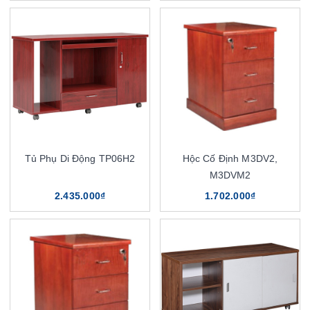
Tủ Phụ Di Động TP06H2
Hộc Cố Định M3DV2,
M3DVM2
2.435.000₫
1.702.000₫