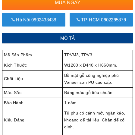
MUA NGAY
Hà Nội 0902438438
TP. HCM 0902295879
MÔ TẢ
Mã Sản Phẩm
TPVM3, TPV3
Kích Thước
W1200 x D440 x H660mm.
Bề mặt gỗ công nghiệp phủ
Chất Liệu
Veneer sơn PU cao cấp.
Màu Sắc
Bảng màu gỗ tiêu chuẩn.
Bảo Hành
1 năm.
Tủ phụ có cánh mở, ngăn kéo,
Kiểu Dáng
khoang để tài liệu. Chân để cố
định.