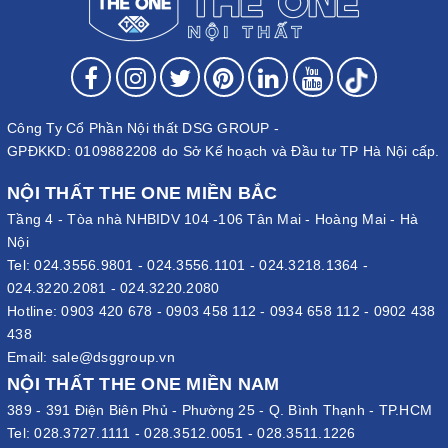
Công Ty Cổ Phần Nội thất DSG GROUP -
GPĐKKD: 0109882208 do Sở Kế hoạch và Đầu tư TP Hà Nội cấp.
NỘI THẤT THE ONE MIỀN BẮC
Tầng 4 - Tòa nhà NHBIDV 104 -106 Tân Mai - Hoàng Mai - Hà
Nội
Tel:
024.3556.9801
-
024.3556.1101
-
024.3218.1364
-
024.3220.2081
-
024.3220.2080
Hotline:
0903 420 678
-
0903 458 112
-
0934 658 112
-
0902 438
438
Email:
sale@dsggroup.vn
NỘI THẤT THE ONE MIỀN NAM
389 - 391 Điện Biên Phủ - Phường 25 - Q. Bình Thạnh - TP.HCM
Tel:
028.3727.1111
-
028.3512.0051
-
028.3511.1226