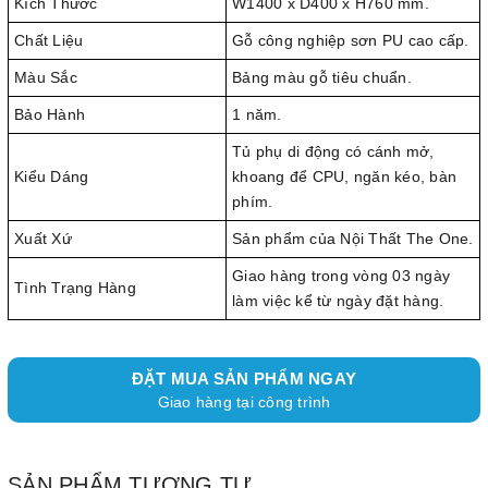
Kích Thước
W1400 x D400 x H760 mm.
Chất Liệu
Gỗ công nghiệp sơn PU cao cấp.
Màu Sắc
Bảng màu gỗ tiêu chuẩn.
Bảo Hành
1 năm.
Tủ phụ di động có cánh mở,
Kiểu Dáng
khoang để CPU, ngăn kéo, bàn
phím.
Xuất Xứ
Sản phẩm của Nội Thất The One.
Giao hàng trong vòng 03 ngày
Tình Trạng Hàng
làm việc kể từ ngày đặt hàng.
ĐẶT MUA SẢN PHẨM NGAY
Giao hàng tại công trình
SẢN PHẨM TƯƠNG TỰ