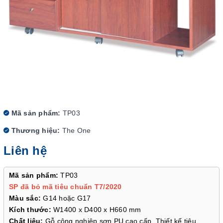
Mã sản phẩm:
TP03
Thương hiệu:
The One
Liên hệ
Mã sản phẩm:
TP03
SP đã bỏ mã tiêu chuẩn T7/2020
Màu sắc:
G14 hoặc G17
Kích thước:
W1400 x D400 x H660 mm
Chất liệu:
Gỗ công nghiệp sơn PU cao cấp. Thiết kế tiêu