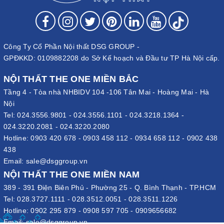
Công Ty Cổ Phần Nội thất DSG GROUP -
GPĐKKD: 0109882208 do Sở Kế hoạch và Đầu tư TP Hà Nội cấp.
NỘI THẤT THE ONE MIỀN BẮC
Tầng 4 - Tòa nhà NHBIDV 104 -106 Tân Mai - Hoàng Mai - Hà
Nội
Tel:
024.3556.9801
-
024.3556.1101
-
024.3218.1364
-
024.3220.2081
-
024.3220.2080
Hotline:
0903 420 678
-
0903 458 112
-
0934 658 112
-
0902 438
438
Email:
sale@dsggroup.vn
NỘI THẤT THE ONE MIỀN NAM
389 - 391 Điện Biên Phủ - Phường 25 - Q. Bình Thạnh - TP.HCM
Tel:
028.3727.1111
-
028.3512.0051
-
028.3511.1226
Hotline:
0902 295 879
-
0908 597 705
-
0909656682
Email:
sale@dsggroup.vn