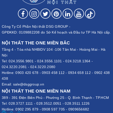
Công Ty Cổ Phần Nội thất DSG GROUP -
GPĐKKD: 0109882208 do Sở Kế hoạch và Đầu tư TP Hà Nội cấp.
NỘI THẤT THE ONE MIỀN BẮC
Tầng 4 - Tòa nhà NHBIDV 104 -106 Tân Mai - Hoàng Mai - Hà
Nội
Tel:
024.3556.9801
-
024.3556.1101
-
024.3218.1364
-
024.3220.2081
-
024.3220.2080
Hotline:
0903 420 678
-
0903 458 112
-
0934 658 112
-
0902 438
438
Email:
sale@dsggroup.vn
NỘI THẤT THE ONE MIỀN NAM
389 - 391 Điện Biên Phủ - Phường 25 - Q. Bình Thạnh - TP.HCM
Tel:
028.3727.1111
-
028.3512.0051
-
028.3511.1226
Hotline:
0902 295 879
-
0908 597 705
-
0909656682