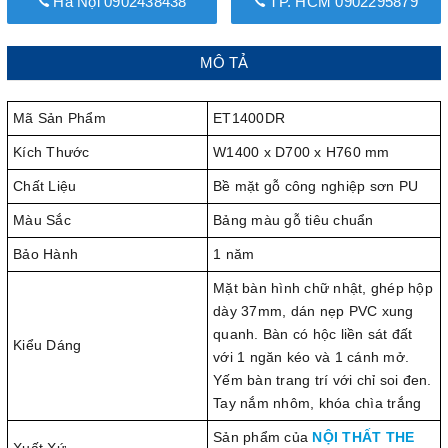
Hà Nội 0902438438
TP. HCM 0902295879
MÔ TẢ
Mã Sản Phẩm
ET1400DR
Kích Thước
W1400 x D700 x H760 mm
Chất Liệu
Bề mặt gỗ công nghiệp sơn PU
Màu Sắc
Bảng màu gỗ tiêu chuẩn
Bảo Hành
1 năm
Mặt bàn hình chữ nhật, ghép hộp
dày 37mm, dán nẹp PVC xung
quanh. Bàn có hộc liền sát đất
Kiểu Dáng
với 1 ngăn kéo và 1 cánh mở.
Yếm bàn trang trí với chỉ soi đen.
Tay nắm nhôm, khóa chìa trắng
Sản phẩm của
NỘI THẤT THE