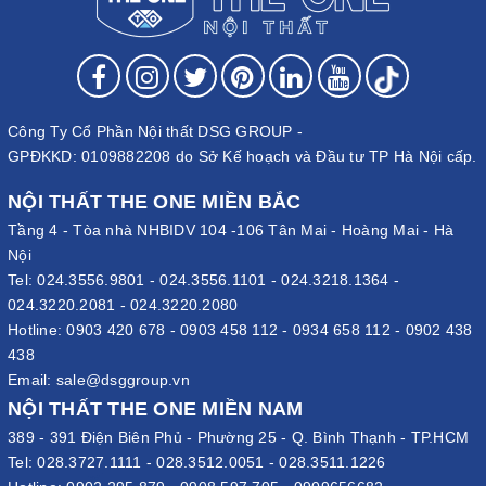
Công Ty Cổ Phần Nội thất DSG GROUP -
GPĐKKD: 0109882208 do Sở Kế hoạch và Đầu tư TP Hà Nội cấp.
NỘI THẤT THE ONE MIỀN BẮC
Tầng 4 - Tòa nhà NHBIDV 104 -106 Tân Mai - Hoàng Mai - Hà
Nội
Tel:
024.3556.9801
-
024.3556.1101
-
024.3218.1364
-
024.3220.2081
-
024.3220.2080
Hotline:
0903 420 678
-
0903 458 112
-
0934 658 112
-
0902 438
438
Email:
sale@dsggroup.vn
NỘI THẤT THE ONE MIỀN NAM
389 - 391 Điện Biên Phủ - Phường 25 - Q. Bình Thạnh - TP.HCM
Tel:
028.3727.1111
-
028.3512.0051
-
028.3511.1226