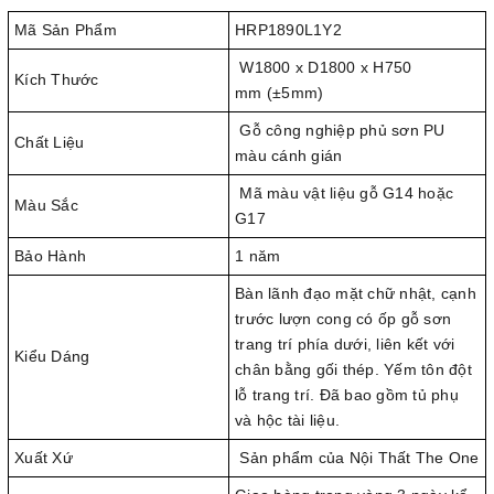
Mã Sản Phẩm
HRP1890L1Y2
W1800 x D1800 x H750
Kích Thước
mm (±5mm)
Gỗ công nghiệp phủ sơn PU
Chất Liệu
màu cánh gián
Mã màu vật liệu gỗ G14 hoặc
Màu Sắc
G17
Bảo Hành
1 năm
Bàn lãnh đạo mặt chữ nhật, cạnh
trước lượn cong có ốp gỗ sơn
trang trí phía dưới, liên kết với
Kiểu Dáng
chân bằng gối thép. Yếm tôn đột
lỗ trang trí. Đã bao gồm tủ phụ
và hộc tài liệu.
Xuất Xứ
Sản phẩm của Nội Thất The One