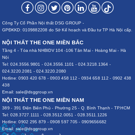
Công Ty Cổ Phần Nội thất DSG GROUP -
GPĐKKD: 0109882208 do Sở Kế hoạch và Đầu tư TP Hà Nội cấp.
NỘI THẤT THE ONE MIỀN BẮC
Tầng 4 - Tòa nhà NHBIDV 104 -106 Tân Mai - Hoàng Mai - Hà
Nội
Tel:
024.3556.9801
-
024.3556.1101
-
024.3218.1364
-
024.3220.2081
-
024.3220.2080
Hotline:
0903 420 678
-
0903 458 112
-
0934 658 112
-
0902 438
438
Email:
sale@dsggroup.vn
NỘI THẤT THE ONE MIỀN NAM
389 - 391 Điện Biên Phủ - Phường 25 - Q. Bình Thạnh - TP.HCM
Tel:
028.3727.1111
-
028.3512.0051
-
028.3511.1226
Hotline:
0902 295 879
-
0908 597 705
-
0909656682
Email:
sale@dsggroup.vn