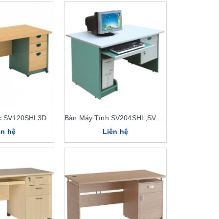
ộc SV120SHL3D
Bàn Máy Tính SV204SHL,SV204HL
ên hệ
Liên hệ