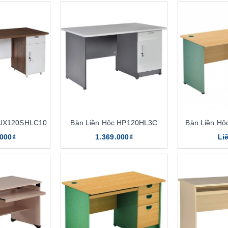
LUX120SHLC10
Bàn Liền Hộc HP120HL3C
Bàn Liền H
.000₫
1.369.000₫
Li