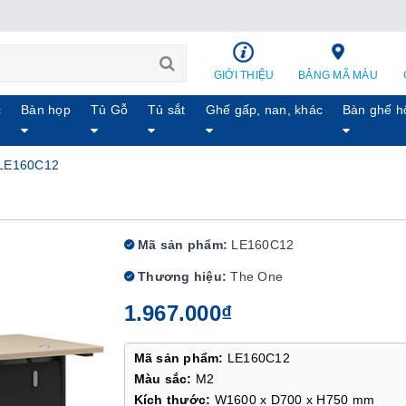
GIỚI THIỆU
BẢNG MÃ MÀU
c
Bàn họp
Tủ Gỗ
Tủ sắt
Ghế gấp, nan, khác
Bàn ghế h
 LE160C12
Mã sản phẩm:
LE160C12
Thương hiệu:
The One
1.967.000₫
Mã sản phẩm:
LE160C12
Màu sắc:
M2
Kích thước:
W1600 x D700 x H750 mm