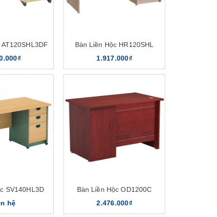
c AT120SHL3DF
Bàn Liền Hộc HR120SHL
0.000₫
1.917.000₫
ộc SV140HL3D
Bàn Liền Hộc OD1200C
ên hệ
2.476.000₫