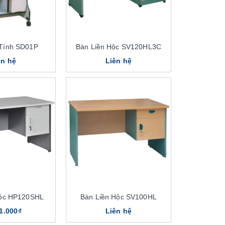
Tính SD01P
Bàn Liền Hộc SV120HL3C
ên hệ
Liên hệ
Hộc HP120SHL
Bàn Liền Hộc SV100HL
1.000₫
Liên hệ