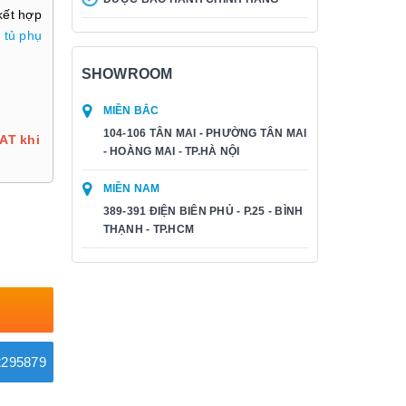
kết hợp
m
tủ phụ
SHOWROOM
MIỀN BẮC
104-106 TÂN MAI - PHƯỜNG TÂN MAI
AT khi
- HOÀNG MAI - TP.HÀ NỘI
MIỀN NAM
389-391 ĐIỆN BIÊN PHỦ - P.25 - BÌNH
THẠNH - TP.HCM
295879