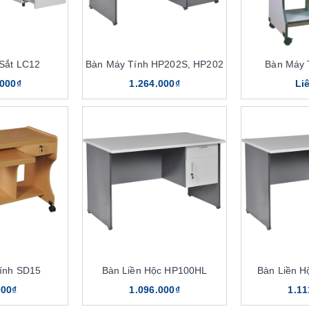
Sắt LC12
Bàn Máy Tính HP202S, HP202
Bàn Máy 
.000₫
1.264.000₫
Li
ính SD15
Bàn Liền Hộc HP100HL
Bàn Liền 
000₫
1.096.000₫
1.11