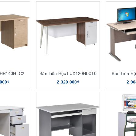
c HR140HLC2
Bàn Liền Hộc LUX120HLC10
Bàn Liền H
.000₫
2.320.000₫
2.90