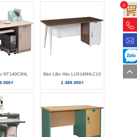
0
ộc NT140C3HL
Bàn Liền Hộc LUX140HLC10
8.000₫
2.489.000₫