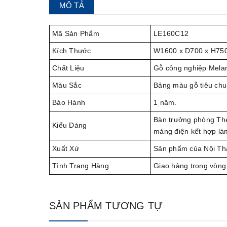
MÔ TẢ
Mã Sản Phẩm
LE160C12
Kích Thước
W1600 x D700 x H7
Chất Liệu
Gỗ công nghiệp Melam
Màu Sắc
Bảng màu gỗ tiêu chu
Bảo Hành
1 năm.
Bàn trưởng phòng The
Kiểu Dáng
máng điện kết hợp là
Xuất Xứ
Sản phẩm của Nội Th
Tình Trạng Hàng
Giao hàng trong vòng
SẢN PHẨM TƯƠNG TỰ