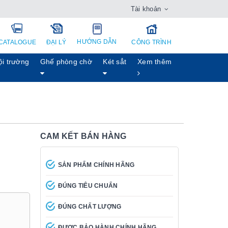
Tài khoản
HƯỚNG DẪN
CATALOGUE
ĐẠI LÝ
CÔNG TRÌNH
ội trường
Ghế phòng chờ
Két sẳt
Xem thêm
CAM KẾT BÁN HÀNG
SẢN PHẨM CHÍNH HÃNG
ĐÚNG TIÊU CHUẨN
ĐÚNG CHẤT LƯỢNG
ĐƯỢC BẢO HÀNH CHÍNH HÃNG