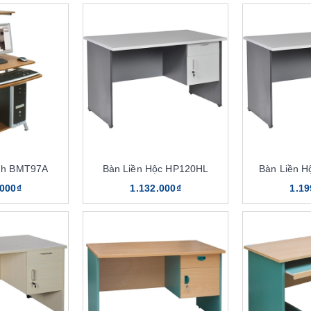
nh BMT97A
Bàn Liền Hộc HP120HL
Bàn Liền 
.000₫
1.132.000₫
1.19