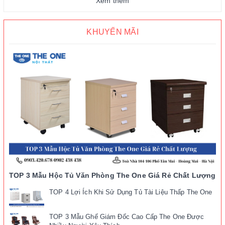
Xem thêm
KHUYẾN MÃI
TOP 3 Mẫu Hộc Tủ Văn Phòng The One Giá Rẻ Chất Lượng
TOP 4 Lợi Ích Khi Sử Dụng Tủ Tài Liệu Thấp The One
TOP 3 Mẫu Ghế Giám Đốc Cao Cấp The One Được