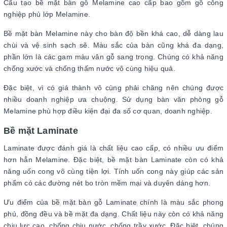
Cấu tạo bề mặt bàn gỗ Melamine cao cấp bao gồm gỗ công
nghiệp phủ lớp Melamine.
Bề mặt bàn Melamine này cho bàn độ bền khá cao, dễ dàng lau
chùi và vệ sinh sạch sẽ. Màu sắc của bàn cũng khá đa dạng,
phần lớn là các gam màu vân gỗ sang trọng. Chúng có khả năng
chống xước và chống thấm nước vô cùng hiệu quả.
Đặc biệt, vì có giá thành vô cùng phải chăng nên chúng được
nhiều doanh nghiệp ưa chuộng. Sử dụng bàn văn phòng gỗ
Melamine phù hợp điều kiện đại đa số cơ quan, doanh nghiệp.
Bề mặt Laminate
Laminate được đánh giá là chất liệu cao cấp, có nhiều ưu điểm
hơn hẳn Melamine. Đặc biệt, bề mặt bàn Laminate còn có khả
năng uốn cong vô cùng tiện lợi. Tính uốn cong này giúp các sản
phẩm có các đường nét bo tròn mềm mại và duyên dáng hơn.
Ưu điểm của bề mặt bàn gỗ Laminate chính là màu sắc phong
phú, đồng đều và bề mặt đa dạng. Chất liệu này còn có khả năng
chịu lực cao, chống chịu nước, chống trầy xước. Đặc biệt, chúng