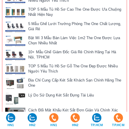
Nhiều Người Yêu Thích
TOP 5 Mẫu Tủ Hồ Sơ Cao The One Được Ưa Chuộng
Nhất Hiện Nay
5 Mẫu Ghế Lưới Trưởng Phòng The One Chất Lượng,
Giá Rẻ
Bật Mí 3 Mẫu Bàn Làm Việc 1m2 The One Được Lựa
Chọn Nhiều Nhất
10+ Mẫu Ghế Giám Đốc Giá Rẻ Chính Hãng Tại Hà
Nội, TPHCM
TOP 5 Mẫu Tủ Hồ Sơ Gỗ The One Đẹp Được Nhiều
Người Yêu Thích
Địa Chỉ Cung Cấp Két Sắt Khách Sạn Chính Hãng The
One
Lý Do Sử Dụng Két Sắt Đựng Tài Liệu
Cách Đổi Mật Khẩu Két Sắt Đơn Giản Và Chính Xác
Nhất
HN1
HN2
HN1
HN2
TP.HCM
TP.HCM