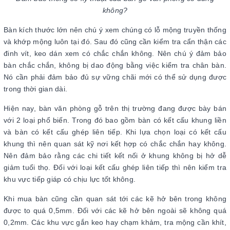
không?
Bàn kích thước lớn nên chú ý xem chúng có lỗ mộng truyền thống
và khớp mộng luôn tại đó. Sau đó cũng cần kiểm tra cẩn thận các
đinh vít, keo dán xem có chắc chắn không. Nên chú ý đảm bảo
bàn chắc chắn, không bị dao động bằng việc kiểm tra chân bàn.
Nó cần phải đảm bảo đủ sự vững chãi mới có thể sử dụng được
trong thời gian dài.
Hiện nay, bàn văn phòng gỗ trên thị trường đang được bày bán
với 2 loại phổ biến. Trong đó bao gồm bàn có kết cấu khung liền
và bàn có kết cấu ghép liên tiếp. Khi lựa chọn loại có kết cấu
khung thì nên quan sát kỹ nơi kết hợp có chắc chắn hay không.
Nên đảm bảo rằng các chi tiết kết nối ở khung không bị hở dễ
giảm tuổi thọ. Đối với loại kết cấu ghép liên tiếp thì nên kiểm tra
khu vực tiếp giáp có chịu lực tốt không.
Khi mua bàn cũng cần quan sát tới các kẽ hở bên trong không
được to quá 0,5mm. Đối với các kẽ hở bên ngoài sẽ không quá
0,2mm. Các khu vực gắn keo hay chạm khảm, tra mộng cần khít,