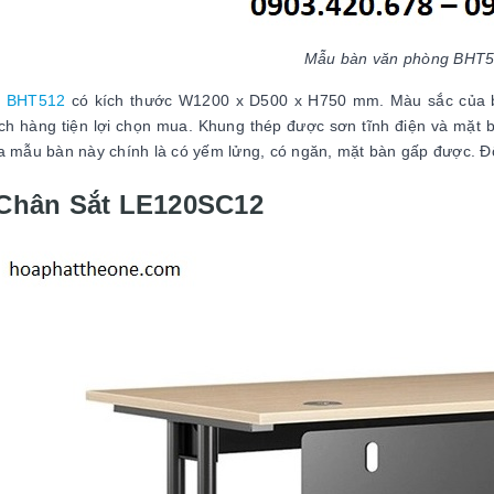
Mẫu bàn văn phòng BHT
n BHT512
có kích thước W1200 x D500 x H750 mm. Màu sắc của 
ch hàng tiện lợi chọn mua. Khung thép được sơn tĩnh điện và mặt 
a mẫu bàn này chính là có yếm lửng, có ngăn, mặt bàn gấp được. Đố
Chân Sắt LE120SC12