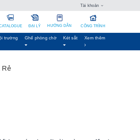
Tài khoản
HƯỚNG DẪN
CATALOGUE
ĐẠI LÝ
CÔNG TRÌNH
ội trường
Ghế phòng chờ
Két sẳt
Xem thêm
á Rẻ
h