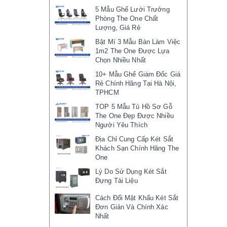
5 Mẫu Ghế Lưới Trưởng
Phòng The One Chất
Lượng, Giá Rẻ
Bật Mí 3 Mẫu Bàn Làm Việc
1m2 The One Được Lựa
Chọn Nhiều Nhất
10+ Mẫu Ghế Giám Đốc Giá
Rẻ Chính Hãng Tại Hà Nội,
TPHCM
TOP 5 Mẫu Tủ Hồ Sơ Gỗ
The One Đẹp Được Nhiều
Người Yêu Thích
Địa Chỉ Cung Cấp Két Sắt
Khách Sạn Chính Hãng The
One
Lý Do Sử Dụng Két Sắt
Đựng Tài Liệu
Cách Đổi Mật Khẩu Két Sắt
Đơn Giản Và Chính Xác
Nhất