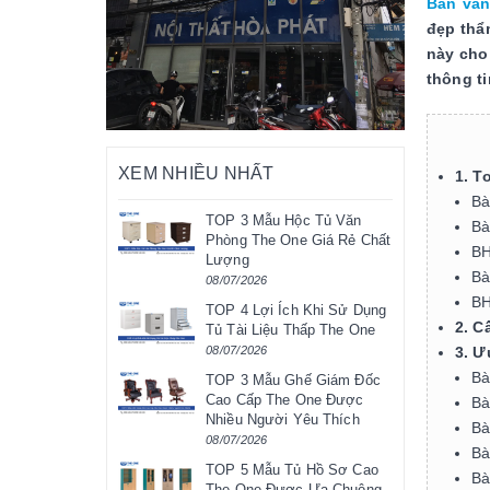
Bàn văn
đẹp thẩ
này cho
thông t
XEM NHIỀU NHẤT
1. T
Bà
TOP 3 Mẫu Hộc Tủ Văn
Bà
Phòng The One Giá Rẻ Chất
BH
Lượng
Bà
08/07/2026
BH
TOP 4 Lợi Ích Khi Sử Dụng
2. C
Tủ Tài Liệu Thấp The One
3. Ư
08/07/2026
Bà
TOP 3 Mẫu Ghế Giám Đốc
Cao Cấp The One Được
Bà
Nhiều Người Yêu Thích
Bà
08/07/2026
Bà
TOP 5 Mẫu Tủ Hồ Sơ Cao
Bà
The One Được Ưa Chuộng