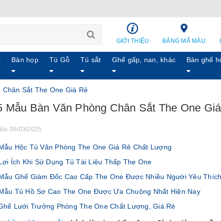
GIỚI THIỆU
BẢNG MÃ MÀU
c
Bàn họp
Tủ Gỗ
Tủ sắt
Ghế gấp, nan, khác
Bàn ghế h
 Chân Sắt The One Giá Rẻ
 Mẫu Bàn Văn Phòng Chân Sắt The One Gi
lúc 06/03/2025
ẫu Hộc Tủ Văn Phòng The One Giá Rẻ Chất Lượng
ợi Ích Khi Sử Dụng Tủ Tài Liệu Thấp The One
ẫu Ghế Giám Đốc Cao Cấp The One Được Nhiều Người Yêu Thíc
Mẫu Tủ Hồ Sơ Cao The One Được Ưa Chuộng Nhất Hiện Nay
hế Lưới Trưởng Phòng The One Chất Lượng, Giá Rẻ