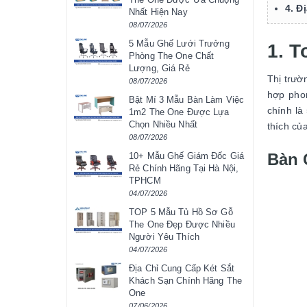
4. Đ
Nhất Hiện Nay
08/07/2026
5 Mẫu Ghế Lưới Trưởng
1. T
Phòng The One Chất
Lượng, Giá Rẻ
Thị trườ
08/07/2026
hợp phon
Bật Mí 3 Mẫu Bàn Làm Việc
chính là
1m2 The One Được Lựa
Chọn Nhiều Nhất
thích củ
08/07/2026
Bàn 
10+ Mẫu Ghế Giám Đốc Giá
Rẻ Chính Hãng Tại Hà Nội,
TPHCM
04/07/2026
TOP 5 Mẫu Tủ Hồ Sơ Gỗ
The One Đẹp Được Nhiều
Người Yêu Thích
04/07/2026
Địa Chỉ Cung Cấp Két Sắt
Khách Sạn Chính Hãng The
One
07/06/2026