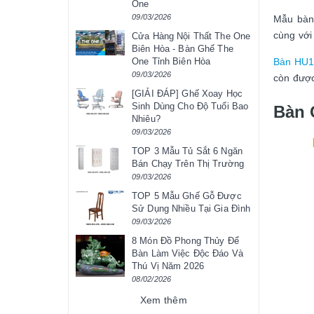
One
09/03/2026
Mẫu bàn
cùng với
Cửa Hàng Nội Thất The One
Biên Hòa - Bàn Ghế The
Bàn HU
One Tỉnh Biên Hòa
09/03/2026
còn được
[GIẢI ĐÁP] Ghế Xoay Học
Sinh Dùng Cho Độ Tuổi Bao
Bàn 
Nhiêu?
09/03/2026
TOP 3 Mẫu Tủ Sắt 6 Ngăn
Bán Chạy Trên Thị Trường
09/03/2026
TOP 5 Mẫu Ghế Gỗ Được
Sử Dụng Nhiều Tại Gia Đình
09/03/2026
8 Món Đồ Phong Thủy Để
Bàn Làm Việc Độc Đáo Và
Thú Vị Năm 2026
08/02/2026
Xem thêm