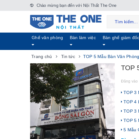
Chào mừng bạn đến với Nội Thất The One
Ghế văn phòng
Bàn làm việc
Bàn ghế giám đố
Trang chủ
Tin tức
TOP 5 Mẫu Bàn Văn Phòng
TOP 5
Đăng vào 
TOP 3 M
TOP 4 L
TOP 3 M
TOP 5 
5 Mẫu G