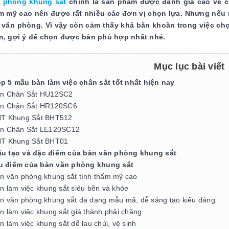
 phòng khung sắt
chính là sản phẩm được đánh giá cao về c
m mỹ cao nên được rất nhiều các đơn vị chọn lựa. Nhưng nếu
 văn phòng. Vì vậy còn cảm thấy khá băn khoăn trong việc ch
in, gợi ý để chọn được bàn phù hợp nhất nhé.
Mục lục bài viết
op 5 mẫu bàn làm việc chân sắt tốt nhất hiện nay
n Chân Sắt HU12SC2
n Chân Sắt HR120SC6
T Khung Sắt BHT512
n Chân Sắt LE120SC12
T Khung Sắt BHT01
ấu tạo và đặc điểm của bàn văn phòng khung sắt
u điểm của bàn văn phòng khung sắt
n văn phòng khung sắt tính thẩm mỹ cao
n làm việc khung sắt siêu bền và khỏe
n văn phòng khung sắt đa dạng mẫu mã, dễ sáng tạo kiểu dáng
n làm việc khung sắt giá thành phải chăng
n làm việc khung sắt dễ lau chùi, vệ sinh