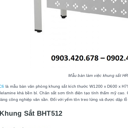
Mẫu bàn làm việc khung sắt 
C6
là mẫu bàn văn phòng khung sắt kích thước W1200 x D600 x H75
elamine khá bền bỉ. Chân sắt sơn tĩnh điện tạo tính thẩm mỹ cao.
dáng công nghiệp vân sần. Đối với yếm tôn treo lửng và được dập lỗ t
Khung Sắt BHT512