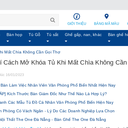
GIỚI THIỆU
BẢNG MÃ MÀU
c
Bàn họp
Tủ Gỗ
Tủ sắt
Ghế gấp, nan, khác
Bàn ghế h
hi Mất Chìa Không Cần Gọi Thợ
í Cách Mở Khóa Tủ Khi Mất Chìa Không Cần
lúc 16/01/2023
Bàn Làm Việc Nhân Viên Văn Phòng Phổ Biến Nhất Hiện Nay
ÁP] Kích Thước Bàn Giám Đốc Như Thế Nào Là Hợp Lý?
nh Các Mẫu Tủ Đồ Cá Nhân Văn Phòng Phổ Biến Hiện Nay
 Phòng Có Vách Ngăn - Lý Do Các Doanh Nghiệp Lựa Chọn
Nội Thất The One Đà Nẵng - Bàn Ghế The One Đà Nẵng