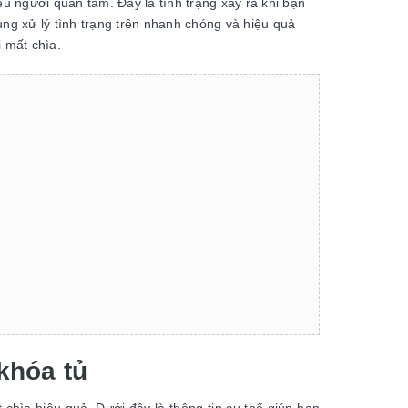
u người quan tâm. Đây là tình trạng xảy ra khi bạn
ùng xử lý tình trạng trên nhanh chóng và hiệu quả
i mất chìa.
 khóa tủ