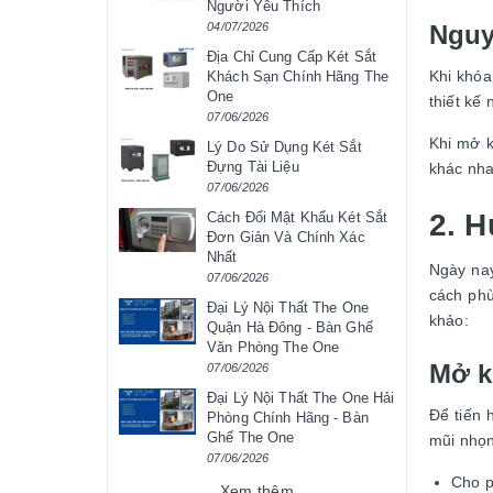
Người Yêu Thích
Nguy
04/07/2026
Địa Chỉ Cung Cấp Két Sắt
Khi khóa
Khách Sạn Chính Hãng The
One
thiết kế
07/06/2026
Khi mở k
Lý Do Sử Dụng Két Sắt
Đựng Tài Liệu
khác nha
07/06/2026
2. H
Cách Đổi Mật Khẩu Két Sắt
Đơn Giản Và Chính Xác
Nhất
Ngày nay
07/06/2026
cách phù
Đại Lý Nội Thất The One
khảo:
Quận Hà Đông - Bàn Ghế
Văn Phòng The One
Mở k
07/06/2026
Đại Lý Nội Thất The One Hải
Để tiến 
Phòng Chính Hãng - Bàn
Ghế The One
mũi nhọn
07/06/2026
Cho p
Xem thêm