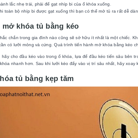
hành lắc nhẹ trái, phải để gạt nhíp bi của ổ khóa xuống.
hi toàn bộ nhíp bi được gạt xuống thì bạn có thể mở tủ ra rất dễ dà
 mở khóa tủ bằng kéo
chắc chắn trong gia đình nào cũng sẽ sở hữu ít nhất là một chiếc. K
 cần có lưỡi mỏng và cứng. Quá trình tiến hành mở khóa bằng kéo c
, hãy cho đầu kéo vào trong ổ khóa, lựa để đầu kéo tiến sâu bên tr
khóa nhanh hơn. Sau khi lưỡi kéo đẩy vào vị trí sâu nhất, hãy xoay
hóa tủ bằng kẹp tăm