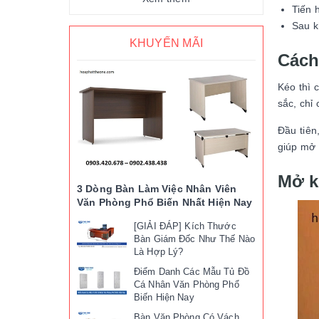
Tiến 
Sau k
KHUYẾN MÃI
Cách
Kéo thì 
sắc, chỉ
Đầu tiên
giúp mở 
Mở k
3 Dòng Bàn Làm Việc Nhân Viên
Văn Phòng Phổ Biến Nhất Hiện Nay
[GIẢI ĐÁP] Kích Thước
Bàn Giám Đốc Như Thế Nào
Là Hợp Lý?
Điểm Danh Các Mẫu Tủ Đồ
Cá Nhân Văn Phòng Phổ
Biến Hiện Nay
Bàn Văn Phòng Có Vách