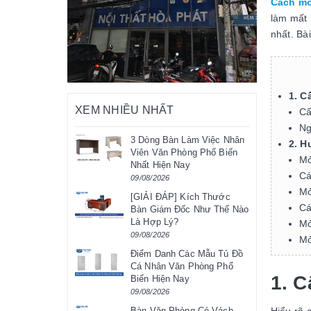
Cách mở
làm mất 
nhất. Bà
1. C
XEM NHIỀU NHẤT
Cấ
Ng
3 Dòng Bàn Làm Việc Nhân
2. H
Viên Văn Phòng Phổ Biến
Mở
Nhất Hiện Nay
Cá
09/08/2026
Mở
[GIẢI ĐÁP] Kích Thước
Cá
Bàn Giám Đốc Như Thế Nào
Là Hợp Lý?
Mở
09/08/2026
Mở
Điểm Danh Các Mẫu Tủ Đồ
Cá Nhân Văn Phòng Phổ
1. C
Biến Hiện Nay
09/08/2026
Bàn Văn Phòng Có Vách