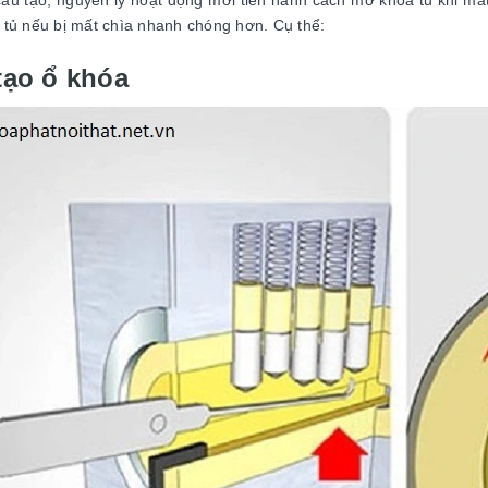
cấu tạo, nguyên lý hoạt động mới tiến hành cách mở khóa tủ khi mất 
tủ nếu bị mất chìa nhanh chóng hơn. Cụ thể:
tạo ổ khóa