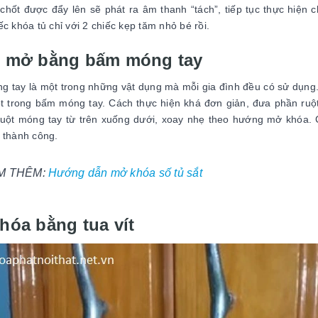
chốt được đẩy lên sẽ phát ra âm thanh “tách”, tiếp tục thực hiện 
ếc khóa tủ chỉ với 2 chiếc kẹp tăm nhỏ bé rồi.
 mở bằng bấm móng tay
 tay là một trong những vật dụng mà mỗi gia đình đều có sử dụng.
t trong bấm móng tay. Cách thực hiện khá đơn giản, đưa phần ru
 ruột móng tay từ trên xuống dưới, xoay nhẹ theo hướng mở khóa. 
 thành công.
M THÊM:
Hướng dẫn mở khóa số tủ sắt
hóa bằng tua vít