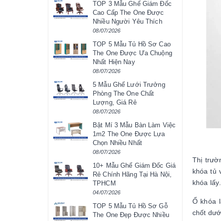
TOP 3 Mẫu Ghế Giám Đốc
Cao Cấp The One Được
Nhiều Người Yêu Thích
08/07/2026
TOP 5 Mẫu Tủ Hồ Sơ Cao
The One Được Ưa Chuộng
Nhất Hiện Nay
08/07/2026
5 Mẫu Ghế Lưới Trưởng
Phòng The One Chất
Lượng, Giá Rẻ
08/07/2026
Bật Mí 3 Mẫu Bàn Làm Việc
1m2 The One Được Lựa
Chọn Nhiều Nhất
08/07/2026
Thị trườ
10+ Mẫu Ghế Giám Đốc Giá
khóa tủ 
Rẻ Chính Hãng Tại Hà Nội,
khóa lấy
TPHCM
04/07/2026
Ổ khóa l
TOP 5 Mẫu Tủ Hồ Sơ Gỗ
chốt dưới
The One Đẹp Được Nhiều