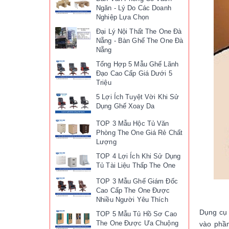
Ngăn - Lý Do Các Doanh
Nghiệp Lựa Chọn
Đại Lý Nội Thất The One Đà
Nẵng - Bàn Ghế The One Đà
Nẵng
Tổng Hợp 5 Mẫu Ghế Lãnh
Đạo Cao Cấp Giá Dưới 5
Triệu
5 Lợi Ích Tuyệt Vời Khi Sử
Dụng Ghế Xoay Da
TOP 3 Mẫu Hộc Tủ Văn
Phòng The One Giá Rẻ Chất
Lượng
TOP 4 Lợi Ích Khi Sử Dụng
Tủ Tài Liệu Thấp The One
TOP 3 Mẫu Ghế Giám Đốc
Cao Cấp The One Được
Nhiều Người Yêu Thích
Dụng cụ 
TOP 5 Mẫu Tủ Hồ Sơ Cao
The One Được Ưa Chuộng
vào phần