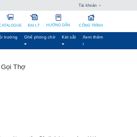
Tài khoản
HƯỚNG DẪN
CATALOGUE
ĐẠI LÝ
CÔNG TRÌNH
ội trường
Ghế phòng chờ
Két sẳt
Xem thêm
 Gọi Thợ