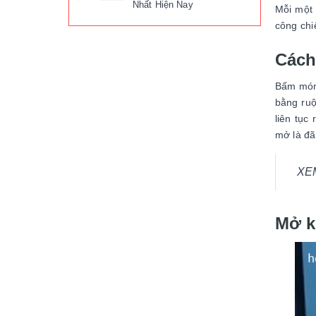
Nhất Hiện Nay
Mỗi một 
công chi
Cách
Bấm móng
bằng ruộ
liên tục
mở là đã
XE
Mở k