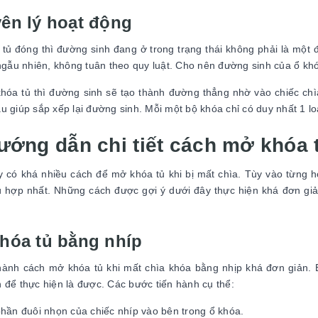
ên lý hoạt động
 tủ đóng thì đường sinh đang ở trong trạng thái không phải là một
 ngẫu nhiên, không tuân theo quy luật. Cho nên đường sinh của ổ k
hóa tủ thì đường sinh sẽ tạo thành đường thẳng nhờ vào chiếc chì
u giúp sắp xếp lại đường sinh. Mỗi một bộ khóa chỉ có duy nhất 1 l
ướng dẫn chi tiết cách mở khóa t
 có khá nhiều cách để mở khóa tủ khi bị mất chìa. Tùy vào từng 
 hợp nhất. Những cách được gợi ý dưới đây thực hiện khá đơn gi
hóa tủ bằng nhíp
hành cách mở khóa tủ khi mất chìa khóa bằng nhịp khá đơn giản. B
 để thực hiện là được. Các bước tiến hành cụ thể:
hần đuôi nhọn của chiếc nhíp vào bên trong ổ khóa.