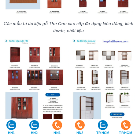
Các mẫu tủ tài liệu gỗ The One cao cấp đa dạng kiểu dáng, kích
thước, chất liệu
HN1
HN2
HN1
HN2
TP.HCM
TP.HCM
Các mẫu tủ tài liệu sơn PU cao cấp, màu đẹp