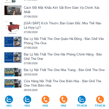
Cách Đổi Mật Khẩu Két Sắt Đơn Giản Và Chính Xác
Nhất
07/06/2026
[GIẢI ĐÁP] Kích Thước Bàn Giám Đốc Như Thế Nào
Là Hợp Lý?
07/06/2026
Đại Lý Nội Thất The One Quận Hà Đông - Bàn Ghế Văn
Phòng The One
07/06/2026
Đại Lý Nội Thất The One Hải Phòng Chính Hãng - Bàn
Ghế The One
07/06/2026
Đại Lý Nội Thất The One Nha Trang - Bàn Ghế The One
09/03/2026
Cửa Hàng Nội Thất The One Biên Hòa - Bàn Ghế The
One Tỉnh Biên Hòa
09/03/2026
[GIẢI ĐÁP] Ghế Xoay Học Sinh Dùng Cho Độ Tuổi Bao
Nhiêu?
09/03/2026
HN1
HN2
HN1
HN2
TP.HCM
TP.HCM