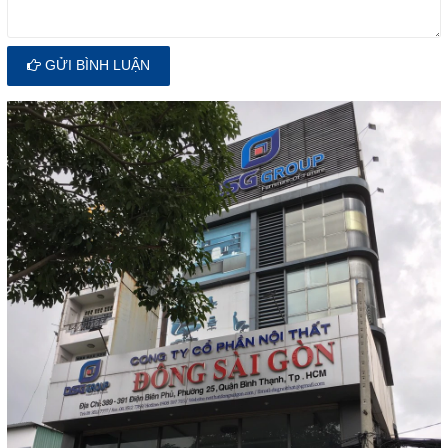
GỬI BÌNH LUẬN