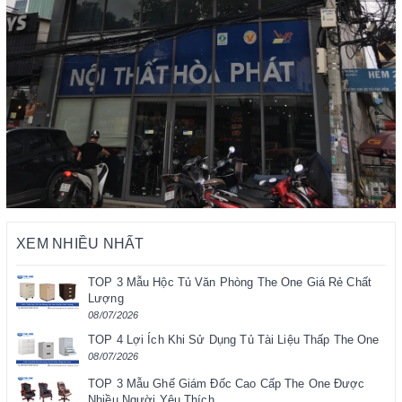
XEM NHIỀU NHẤT
TOP 3 Mẫu Hộc Tủ Văn Phòng The One Giá Rẻ Chất
Lượng
08/07/2026
TOP 4 Lợi Ích Khi Sử Dụng Tủ Tài Liệu Thấp The One
08/07/2026
TOP 3 Mẫu Ghế Giám Đốc Cao Cấp The One Được
Nhiều Người Yêu Thích