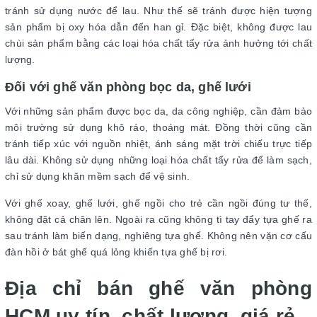
tránh sử dụng nước để lau. Như thế sẽ tránh được hiện tượng
sản phẩm bị oxy hóa dẫn đến han gỉ. Đặc biệt, không được lau
chùi sản phẩm bằng các loại hóa chất tẩy rửa ảnh hưởng tới chất
lượng.
Đối với ghế văn phòng bọc da, ghế lưới
Với những sản phẩm được bọc da, da công nghiệp, cần đảm bảo
môi trường sử dụng khô ráo, thoáng mát. Đồng thời cũng cần
tránh tiếp xúc với nguồn nhiệt, ánh sáng mặt trời chiếu trực tiếp
lâu dài. Không sử dụng những loại hóa chất tẩy rửa để làm sạch,
chỉ sử dụng khăn mềm sạch để vệ sinh.
Với ghế xoay, ghế lưới, ghế ngồi cho trẻ cần ngồi đúng tư thế,
không đặt cả chân lên. Ngoài ra cũng không tì tay đẩy tựa ghế ra
sau tránh làm biến dạng, nghiêng tựa ghế. Không nên vặn cơ cấu
đàn hồi ở bát ghế quá lỏng khiến tựa ghế bị rơi.
Địa chỉ bán ghế văn phòng
HCM uy tín, chất lượng, giá rẻ