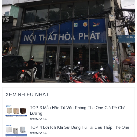
XEM NHIỀU NHẤT
TOP 3 Mẫu Hộc Tủ Văn Phòng The One Giá Rẻ Chất
Lượng
08/07/2026
TOP 4 Lợi Ích Khi Sử Dụng Tủ Tài Liệu Thấp The One
08/07/2026