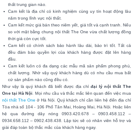
thất trung gian nào.
Cam kết là địa chỉ có kinh nghiệm cùng uy tín hoạt động lâu
năm trong lĩnh vực nội thất.
Cam kết mức giá bán theo niêm yết, giá tốt và cạnh tranh. Nếu
so với mặt bằng chung nội thất The One vừa chất lượng đồng
thời giá còn cực tốt.
Cam kết có chính sách bảo hành lâu dài, bảo trì tốt. Tất cả
đều đảm bảo quyền lợi của khách hàng được đặt lên hàng
đầu.
Cam kết luôn có đa dạng các mẫu mã sản phẩm phong phú,
chất lượng. Nhờ vậy quý khách hàng dù có nhu cầu mua bất
cứ sản phẩm nào cũng đều có.
Như vậy là quý khách đã biết được địa chỉ
đại lý nội thất The
One tại Hà Nội
. Mọi nhu cầu và thắc mắc liên quan đến việc mua
nội thất The One
ở Hà Nội. Quý khách chỉ cần liên hệ đến địa chỉ
Tòa nhà số 104 - 106 Phố Tân Mai, Hoàng Mai, Hà Nội. Hoặc liên
hệ qua đường dây nóng 0903.420.678 – 0903.458.112 –
0934.658.112 – 0902.438.438. Lập tức sẽ có nhân viên hỗ trợ và
giải đáp toàn bộ thắc mắc của khách hàng ngay.