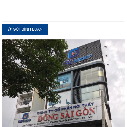
GỬI BÌNH LUẬN