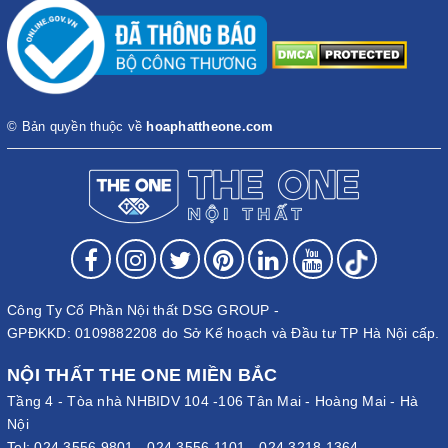
© Bản quyền thuộc về
hoaphattheone.com
Công Ty Cổ Phần Nội thất DSG GROUP -
GPĐKKD: 0109882208 do Sở Kế hoạch và Đầu tư TP Hà Nội cấp.
NỘI THẤT THE ONE MIỀN BẮC
Tầng 4 - Tòa nhà NHBIDV 104 -106 Tân Mai - Hoàng Mai - Hà
Nội
Tel:
024.3556.9801
-
024.3556.1101
-
024.3218.1364
-