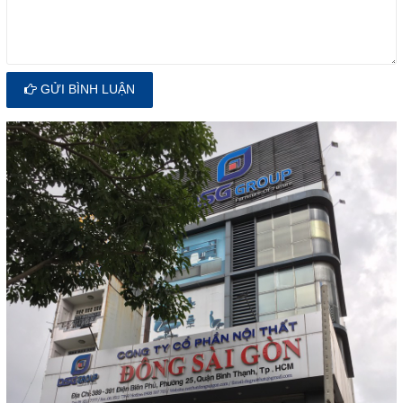
GỬI BÌNH LUẬN