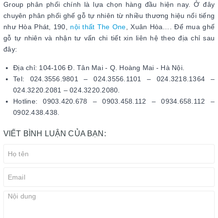
Group phân phối chính là lựa chọn hàng đầu hiện nay. Ở đây
chuyên phân phối ghế gỗ tự nhiên từ nhiều thương hiệu nổi tiếng
như Hòa Phát, 190,
nội thất The One
, Xuân Hòa…. Để mua ghế
gỗ tự nhiên và nhận tư vấn chi tiết xin liên hệ theo địa chỉ sau
đây:
Địa chỉ: 104-106 Đ. Tân Mai - Q. Hoàng Mai - Hà Nội.
Tel: 024.3556.9801 – 024.3556.1101 – 024.3218.1364 –
024.3220.2081 – 024.3220.2080.
Hotline: 0903.420.678 – 0903.458.112 – 0934.658.112 –
0902.438.438.
VIẾT BÌNH LUẬN CỦA BẠN: