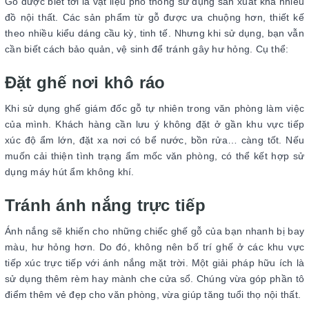
Gỗ được biết tới là vật liệu phổ thông sử dụng sản xuất khá nhiều
đồ nội thất. Các sản phẩm từ gỗ được ưa chuộng hơn, thiết kế
theo nhiều kiểu dáng cầu kỳ, tinh tế. Nhưng khi sử dụng, bạn vẫn
cần biết cách bảo quản, vệ sinh để tránh gây hư hỏng. Cụ thể:
Đặt ghế nơi khô ráo
Khi sử dụng ghế giám đốc gỗ tự nhiên trong văn phòng làm việc
của mình. Khách hàng cần lưu ý không đặt ở gần khu vực tiếp
xúc độ ẩm lớn, đặt xa nơi có bể nước, bồn rửa… càng tốt. Nếu
muốn cải thiện tình trạng ẩm mốc văn phòng, có thể kết hợp sử
dụng máy hút ẩm không khí.
Tránh ánh nắng trực tiếp
Ánh nắng sẽ khiến cho những chiếc ghế gỗ của bạn nhanh bị bay
màu, hư hỏng hơn. Do đó, không nên bố trí ghế ở các khu vực
tiếp xúc trực tiếp với ánh nắng mặt trời. Một giải pháp hữu ích là
sử dụng thêm rèm hay mành che cửa sổ. Chúng vừa góp phần tô
điểm thêm vẻ đẹp cho văn phòng, vừa giúp tăng tuổi thọ nội thất.