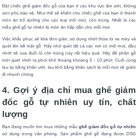
Đặt chiếc ghế giám đốc gỗ của bạn ở các khu vực ẩm ướt, không
sơn phủ bảo vệ, Như thế sẽ khiến cho chiếc ghế của bạn ở thành
món ăn bổ dưỡng cho các loại mối mọt, côn trùng. Nhất là các
mẫu ghế gỗ tự nhiên là món ăn hấp dẫn cho mối mọt.
Việc khắc phục sẽ khá đơn giản, sử dụng nhớt thừa từ xe máy và
quét lên bề mặt gỗ. Hãy nhớ quét tất cả các nơi có mối mọt, dầu
nhớt sẽ xua đuổi lũ côn trùng này rất hiệu quả. Hãy để phần gỗ
mới quét nhớt ra phơi khô thoáng khoảng 5 - 10 phút. Cuối cùng
lau lại bằng khăn ướt, lau khô bằng khăn sạch là mối mọt sẽ giảm
đi nhanh chóng.
4. Gợi ý địa chỉ mua ghế giám
đốc gỗ tự nhiên uy tín, chất
lượng
Bạn đang muốn tìm mua những mẫu
ghế giám đốc gỗ tự nhiên
sử dụng trong văn phòng. Sản phẩm ghế gỗ đang được DSG