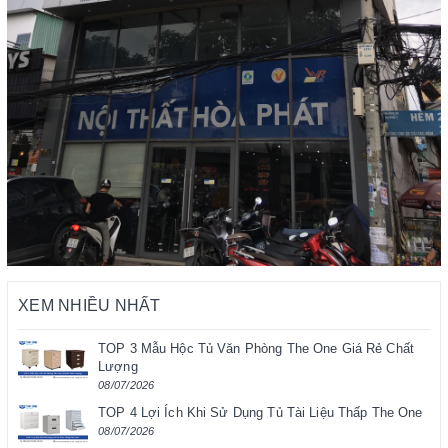
XEM NHIỀU NHẤT
TOP 3 Mẫu Hộc Tủ Văn Phòng The One Giá Rẻ Chất
Lượng
08/07/2026
TOP 4 Lợi Ích Khi Sử Dụng Tủ Tài Liệu Thấp The One
08/07/2026