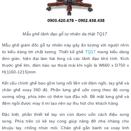
Mẫu ghế lãnh đạo gỗ tự nhiên da thật TQ17
Mẫu ghế giám đốc gỗ tự nhiên này gây ấn tượng với người nhìn
từ kiểu dáng tới chất lượng. Thiết kế ghế
TQ17
mang kiểu dáng
đơn giản, hiện đại làm hài lòng cả các lãnh đạo khó tính. Kích
thước ghế lớn, đảm bảo sự thoải mái khi ngồi là W660 x D750 x
H(1160-1215)mm.
Kết cấu chính ghế bao gồm lưng nối liền với đệm ngồi, tay ghế và
chân ghế xoay 360 độ. Phần lưng ghế uốn cong theo độ cong
xương sống, phía trên có thêm tựa đầu nổi. Bề mặt lưng ghế và
đệm ngồi được may tỉ mỉ tạo nên sự thu hút cho khách hàng.
Đặc biệt, phần thiết kế tay vịn còn được uốn cách điệu song
song. Phía trên có kê tay cong giúp nâng đỡ nhẹ nhàng cho
khuỷu tay, chống nhức mỏi. Chân ghế gắn bánh xe xoay linh