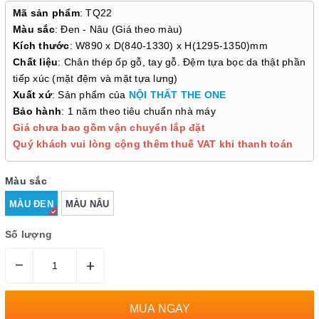
Mã sản phẩm
: TQ22
Màu sắc
: Đen - Nâu (Giá theo màu)
Kích thước
: W890 x D(840-1330) x H(1295-1350)mm
Chất liệu
: Chân thép ốp gỗ, tay gỗ. Đệm tựa bọc da thật phần
tiếp xúc (mặt đệm và mặt tựa lưng)
Xuất xứ
: Sản phẩm của
NỘI THẤT THE ONE
Bảo hành
: 1 năm theo tiêu chuẩn nhà máy
Giá chưa bao gồm vận chuyển lắp đặt
Quý khách vui lòng cộng thêm thuế VAT khi thanh toán
Màu sắc
MÀU ĐEN
MÀU NÂU
Số lượng
–
+
MUA NGAY