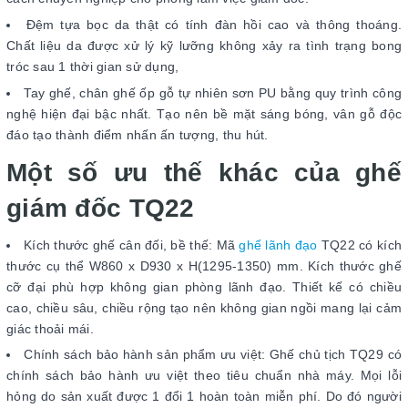
Đệm tựa bọc da thật có tính đàn hồi cao và thông thoáng.
Chất liệu da được xử lý kỹ lưỡng không xảy ra tình trạng bong
tróc sau 1 thời gian sử dụng,
Tay ghế, chân ghế ốp gỗ tự nhiên sơn PU bằng quy trình công
nghệ hiện đại bậc nhất. Tạo nên bề mặt sáng bóng, vân gỗ độc
đáo tạo thành điểm nhấn ấn tượng, thu hút.
Một số ưu thế khác của ghế
giám đốc TQ22
Kích thước ghế cân đối, bề thế: Mã
ghế lãnh đạo
TQ22 có kích
thước cụ thể W860 x D930 x H(1295-1350) mm. Kích thước ghế
cỡ đại phù hợp không gian phòng lãnh đạo. Thiết kế có chiều
cao, chiều sâu, chiều rộng tạo nên không gian ngồi mang lại cảm
giác thoải mái.
Chính sách bảo hành sản phẩm ưu việt: Ghế chủ tịch TQ29 có
chính sách bảo hành ưu việt theo tiêu chuẩn nhà máy. Mọi lỗi
hỏng do sản xuất được 1 đổi 1 hoàn toàn miễn phí. Do đó người