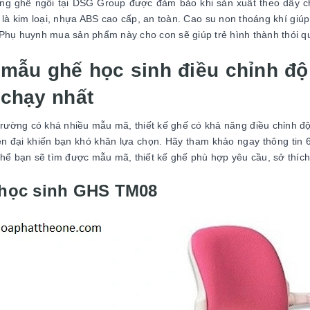
ng ghế ngồi tại DSG Group được đảm bảo khi sản xuất theo dây ch
 là kim loại, nhựa ABS cao cấp, an toàn. Cao su non thoáng khí giúp
Phụ huynh mua sản phẩm này cho con sẽ giúp trẻ hình thành thói q
 mẫu ghế học sinh điều chỉnh đ
 chạy nhất
 trường có khá nhiều mẫu mã, thiết kế ghế có khả năng điều chỉnh độ
ện đại khiến bạn khó khăn lựa chọn. Hãy tham khảo ngay thông tin
thể bạn sẽ tìm được mẫu mã, thiết kế ghế phù hợp yêu cầu, sở thíc
học sinh GHS TM08