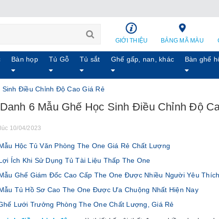
GIỚI THIỆU
BẢNG MÃ MÀU
c
Bàn họp
Tủ Gỗ
Tủ sắt
Ghế gấp, nan, khác
Bàn ghế h
Sinh Điều Chỉnh Độ Cao Giá Rẻ
Danh 6 Mẫu Ghế Học Sinh Điều Chỉnh Độ C
lúc 10/04/2023
ẫu Hộc Tủ Văn Phòng The One Giá Rẻ Chất Lượng
ợi Ích Khi Sử Dụng Tủ Tài Liệu Thấp The One
ẫu Ghế Giám Đốc Cao Cấp The One Được Nhiều Người Yêu Thíc
Mẫu Tủ Hồ Sơ Cao The One Được Ưa Chuộng Nhất Hiện Nay
hế Lưới Trưởng Phòng The One Chất Lượng, Giá Rẻ