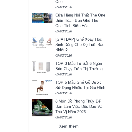
One
09/03/2026
Cửa Hàng Nội Thất The One
Biên Hòa - Bàn Ghế The
One Tỉnh Biên Hòa
09/03/2026
[GIẢI ĐÁP] Ghế Xoay Học
Sinh Dùng Cho Độ Tuổi Bao
Nhiêu?
09/03/2026
TOP 3 Mẫu Tủ Sắt 6 Ngăn
Bán Chạy Trên Thị Trường
09/03/2026
TOP 5 Mẫu Ghế Gỗ Được
Sử Dụng Nhiều Tại Gia Đình
09/03/2026
8 Món Đồ Phong Thủy Để
Bàn Làm Việc Độc Đáo Và
Thú Vị Năm 2026
08/02/2026
Xem thêm