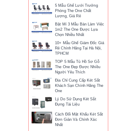
5 Mẫu Ghế Lưới Trưởng
Phòng The One Chất
Lượng, Giá Rẻ
Bật Mí 3 Mẫu Bàn Làm Việc
1m2 The One Được Lựa
Chọn Nhiều Nhất
10+ Mẫu Ghế Giám Đốc Giá
Rẻ Chính Hãng Tại Hà Nội,
TPHCM
TOP 5 Mẫu Tủ Hồ Sơ Gỗ
The One Đẹp Được Nhiều
Người Yêu Thích
Địa Chỉ Cung Cấp Két Sắt
Khách Sạn Chính Hãng The
One
Lý Do Sử Dụng Két Sắt
Đựng Tài Liệu
Cách Đổi Mật Khẩu Két Sắt
Đơn Giản Và Chính Xác
Nhất