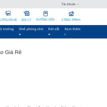
Tài khoản
HƯỚNG DẪN
CATALOGUE
ĐẠI LÝ
CÔNG TRÌNH
ội trường
Ghế phòng chờ
Két sẳt
Xem thêm
ao Giá Rẻ
h