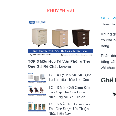
KHUYẾN MÃI
GHS TM
chuẩn là
Khung gh
có khả n
hỏng.
Phần đệm
TOP 3 Mẫu Hộc Tủ Văn Phòng The
bằng vải
One Giá Rẻ Chất Lượng
vài chục
TOP 4 Lợi Ích Khi Sử Dụng
Ghế 
Tủ Tài Liệu Thấp The One
TOP 3 Mẫu Ghế Giám Đốc
Cao Cấp The One Được
Nhiều Người Yêu Thích
TOP 5 Mẫu Tủ Hồ Sơ Cao
The One Được Ưa Chuộng
Nhất Hiện Nay