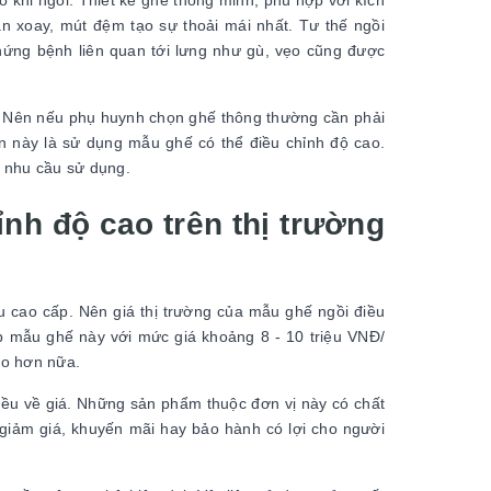
 khi ngồi. Thiết kế ghế thông minh, phù hợp với kích
ân xoay, mút đệm tạo sự thoải mái nhất. Tư thế ngồi
chứng bệnh liên quan tới lưng như gù, vẹo cũng được
g. Nên nếu phụ huynh chọn ghế thông thường cần phải
oạn này là sử dụng mẫu ghế có thể điều chỉnh độ cao.
ảo nhu cầu sử dụng.
ỉnh độ cao trên thị trường
ệu cao cấp. Nên giá thị trường của mẫu ghế ngồi điều
ấp mẫu ghế này với mức giá khoảng 8 - 10 triệu VNĐ/
ao hơn nữa.
ều về giá. Những sản phẩm thuộc đơn vị này có chất
 giảm giá, khuyến mãi hay bảo hành có lợi cho người