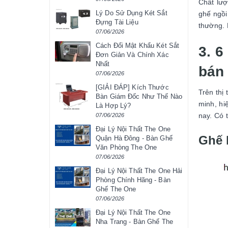
Chất lượ
Lý Do Sử Dụng Két Sắt
ghế ngồi
Đựng Tài Liệu
thường. 
07/06/2026
Cách Đổi Mật Khẩu Két Sắt
3. 6
Đơn Giản Và Chính Xác
Nhất
bán
07/06/2026
[GIẢI ĐÁP] Kích Thước
Trên thị
Bàn Giám Đốc Như Thế Nào
minh, hi
Là Hợp Lý?
nay. Có 
07/06/2026
Đại Lý Nội Thất The One
Ghế 
Quận Hà Đông - Bàn Ghế
Văn Phòng The One
07/06/2026
Đại Lý Nội Thất The One Hải
Phòng Chính Hãng - Bàn
Ghế The One
07/06/2026
Đại Lý Nội Thất The One
Nha Trang - Bàn Ghế The