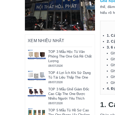
Ghế học
thế, đảm
hiểu rõ 
1. C
XEM NHIỀU NHẤT
2. C
3. 6
TOP 3 Mẫu Hộc Tủ Văn
Gh
Phòng The One Giá Rẻ Chất
Gh
Lượng
Gh
08/07/2026
Gh
TOP 4 Lợi Ích Khi Sử Dụng
Gh
Tủ Tài Liệu Thấp The One
Gh
08/07/2026
4. Đ
TOP 3 Mẫu Ghế Giám Đốc
Cao Cấp The One Được
Nhiều Người Yêu Thích
1. C
08/07/2026
TOP 5 Mẫu Tủ Hồ Sơ Cao
The One Được Ưa Chuộng