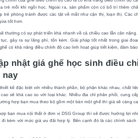
g chính của ghế điều chỉnh độ cao là có khả năng điều chỉnh độ cao
a trẻ mỗi khi ngồi học. Ngoài ra, sản phẩm còn có bố trí thêm ch
p trẻ phòng tránh được các tật về mắt như cận thị, loạn thị. Các 
gừa tốt hơn.
sẽ thường có sự phát triển khá nhanh về cả chiều cao lẫn cân nặn
n tục, gây ra sự lãng phí, tốn kém. Giải pháp tốt nhất trong giai đ
 ghế có khả năng điều chỉnh độ cao linh hoạt giúp tiết kiệm, đảm b
ập nhật giá ghế học sinh điều ch
n nay
thiết kế đặc biệt với nhiều thành phần, bộ phận khác nhau, chất li
 cao sẽ khá cao so với loại khác. Nhiều địa chỉ phân phối, cung c
rường hợp bạn mua theo bộ gồm một bàn một ghế thì giá sẽ càng c
ợp bạn mua nội thất ở đơn vị DSG Group thì sẽ được hưởng lợi nhi
t đi kèm với mức giá ưu đãi hợp lý. Bên cạnh đó là các chính sách