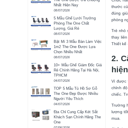
Chức năn
Nhất Hiện Nay
thước củ
08/07/2026
đúng giú
5 Mẫu Ghế Lưới Trưởng
phòng n
Phòng The One Chất
Lượng, Giá Rẻ
Trẻ nhỏ 
08/07/2026
thay liê
Bật Mí 3 Mẫu Bàn Làm Việc
Thiết kế
1m2 The One Được Lựa
Chọn Nhiều Nhất
2. C
08/07/2026
10+ Mẫu Ghế Giám Đốc Giá
hiệ
Rẻ Chính Hãng Tại Hà Nội,
TPHCM
Vì được 
04/07/2026
chỉnh độ
TOP 5 Mẫu Tủ Hồ Sơ Gỗ
The One Đẹp Được Nhiều
chiếc. T
Người Yêu Thích
04/07/2026
Trường h
lượng tố
Địa Chỉ Cung Cấp Két Sắt
Khách Sạn Chính Hãng The
mua.
One
07/06/2026