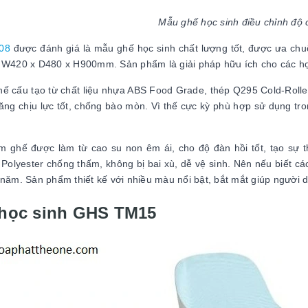
Mẫu ghế học sinh điều chỉnh độ
08
được đánh giá là mẫu ghế học sinh chất lượng tốt, được ưa chu
 W420 x D480 x H900mm. Sản phẩm là giải pháp hữu ích cho các học 
ế cấu tạo từ chất liệu nhựa ABS Food Grade, thép Q295 Cold-Rolled
ăng chịu lực tốt, chống bào mòn. Vì thế cực kỳ phù hợp sử dụng tr
 ghế được làm từ cao su non êm ái, cho độ đàn hồi tốt, tạo sự th
 Polyester chống thấm, không bị bai xù, dễ vệ sinh. Nên nếu biết c
 năm. Sản phẩm thiết kế với nhiều màu nổi bật, bắt mắt giúp người 
học sinh GHS TM15