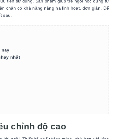
 ưu tiên sử dụng. Sản phẩm giúp trẻ ngồi học đúng tư
hần chân có khả năng nâng hạ linh hoạt, đơn giản. Để
ết sau.
n nay
chạy nhất
iều chỉnh độ cao