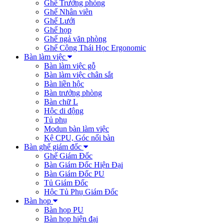
Ghế Trưởng phòng
Ghế Nhân viên
Ghế Lưới
Ghế họp
Ghế ngả văn phòng
Ghế Công Thái Học Ergonomic
Bàn làm việc
Bàn làm việc gỗ
Bàn làm việc chân sắt
Bàn liền hộc
Bàn trưởng phòng
Bàn chữ L
Hộc di động
Tủ phụ
Modun bàn làm việc
Kệ CPU, Góc nối bàn
Bàn ghế giám đốc
Ghế Giám Đốc
Bàn Giám Đốc Hiện Đại
Bàn Giám Đốc PU
Tủ Giám Đốc
Hộc Tủ Phụ Giám Đốc
Bàn họp
Bàn họp PU
Bàn họp hiện đại