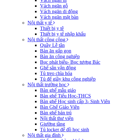
Vách ngăn nỉ
Vách ngăn gỗ
Vách ngăn di động
Vách ngăn mặt bàn
Nội thất y tế
Thiết bị y tê
Thiết bị y tế nhập khẩu
Nội thất công cộng
Quầy Lễ tân
Bàn ăn gấp gọn
Bàn ăn công nghiệp
Bục phát biểu- Bục tượng Bác
Ghế sân vận động
Tủ treo chìa hóa
Tủ để giầy khu công nghiệp
Nội thất trường học
Bàn ghế mẫu giáo
Bàn ghế Tiểu Học-THCS
Bàn ghế Học sinh cấp 3- Sinh Viên
Bàn Ghế Giáo Viên
Bàn ghế bán trú
Nội thất thư viện
Giường tầng
Tủ locker để đồ học sinh
Nội thất gia đình