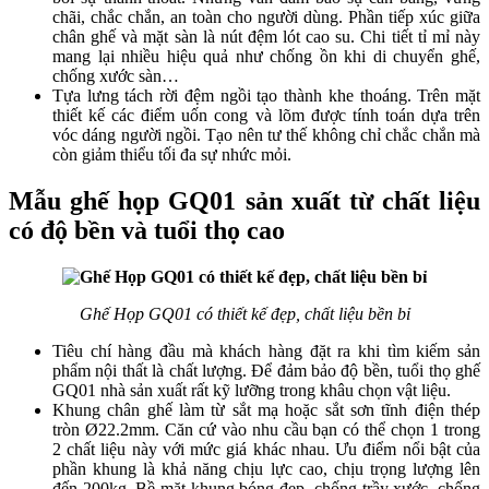
chãi, chắc chắn, an toàn cho người dùng. Phần tiếp xúc giữa
chân ghế và mặt sàn là nút đệm lót cao su. Chi tiết tỉ mỉ này
mang lại nhiều hiệu quả như chống ồn khi di chuyển ghế,
chống xước sàn…
Tựa lưng tách rời đệm ngồi tạo thành khe thoáng. Trên mặt
thiết kế các điểm uốn cong và lõm được tính toán dựa trên
vóc dáng người ngồi. Tạo nên tư thế không chỉ chắc chắn mà
còn giảm thiểu tối đa sự nhức mỏi.
Mẫu ghế họp GQ01 sản xuất từ chất liệu
có độ bền và tuổi thọ cao
Ghế Họp GQ01 có thiết kế đẹp, chất liệu bền bỉ
Tiêu chí hàng đầu mà khách hàng đặt ra khi tìm kiếm sản
phẩm nội thất là chất lượng. Để đảm bảo độ bền, tuổi thọ ghế
GQ01 nhà sản xuất rất kỹ lưỡng trong khâu chọn vật liệu.
Khung chân ghế làm từ sắt mạ hoặc sắt sơn tĩnh điện thép
tròn Ø22.2mm. Căn cứ vào nhu cầu bạn có thể chọn 1 trong
2 chất liệu này với mức giá khác nhau. Ưu điểm nổi bật của
phần khung là khả năng chịu lực cao, chịu trọng lượng lên
đến 200kg. Bề mặt khung bóng đẹp, chống trầy xước, chống