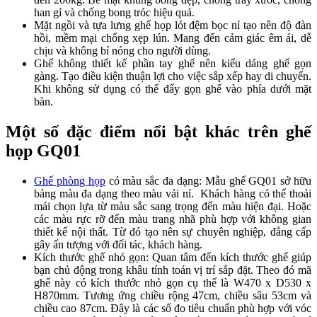
han gỉ và chống bong tróc hiệu quả.
Mặt ngồi và tựa lưng ghế họp lót đệm bọc nỉ tạo nên độ đàn
hồi, mềm mại chống xẹp lún. Mang đến cảm giác êm ái, dễ
chịu và không bí nóng cho người dùng.
Ghế không thiết kế phần tay ghế nên kiểu dáng ghế gọn
gàng. Tạo điều kiện thuận lợi cho việc sắp xếp hay di chuyển.
Khi không sử dụng có thể đẩy gọn ghế vào phía dưới mặt
bàn.
Một số đặc điểm nổi bật khác trên ghế
họp GQ01
Ghế phòng họp
có màu sắc đa dạng: Mẫu ghế GQ01 sở hữu
bảng màu đa dạng theo màu vải nỉ. Khách hàng có thể thoải
mái chọn lựa từ màu sắc sang trọng đến màu hiện đại. Hoặc
các màu rực rỡ đến màu trang nhã phù hợp với không gian
thiết kế nội thất. Từ đó tạo nên sự chuyên nghiệp, đẳng cấp
gây ấn tượng với đối tác, khách hàng.
Kích thước ghế nhỏ gọn: Quan tâm đến kích thước ghế giúp
bạn chủ động trong khâu tính toán vị trí sắp đặt. Theo đó mã
ghế này có kích thước nhỏ gọn cụ thể là W470 x D530 x
H870mm. Tương ứng chiều rộng 47cm, chiều sâu 53cm và
chiều cao 87cm. Đây là các số đo tiêu chuẩn phù hợp với vóc