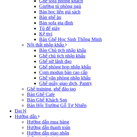
Ghế sofa phòng khách
Giường tủ phòng ngủ
Bàn học liền giá sách
Bàn ghế ăn
Bàn sofa gia đình
Tủ để giày
Kệ tivi
Bàn Ghế Học Sinh Thông Minh
Nội thất nhập khẩu
Bàn Chủ tịch nhập khẩu
Ghế chủ tịch nhập khẩu
Ghế nữ lãnh đạo
Ghế phòng họp nhập khẩu
Cụm modun bàn cao cấp
Ghế văn phòng nhập khẩu
Ghế quầy giao dịch, Pantry
Ghế training, ghế đào tạo
Bàn Ghế Cafe
Bàn Ghế Khách Sạn
Bàn Hội Trường Gỗ Tự Nhiên
Đại lý
Hướng dẫn
Hướng dẫn mua hàng
Hướng dẫn thanh toán
Hướng dẫn giao nhận