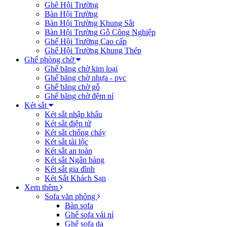
Ghê Hội Trường
Bàn Hội Trường
Bàn Hội Trường Khung Sắt
Bàn Hội Trường Gỗ Công Nghiệp
Ghế Hội Trường Cao cấp
Ghế Hội Trường Khung Thép
Ghế phòng chờ
Ghế băng chờ kim loại
Ghế băng chờ nhựa - pvc
Ghế băng chờ gỗ
Ghế băng chờ đệm nỉ
Két sẳt
Két sắt nhập khẩu
Két sắt điện tử
Két sắt chống cháy
Két sắt tài lộc
Két sắt an toàn
Két sắt Ngân hàng
Két sắt gia đình
Két Sắt Khách Sạn
Xem thêm
Sofa văn phòng
Bàn sofa
Ghế sofa vải nỉ
Ghế sofa da