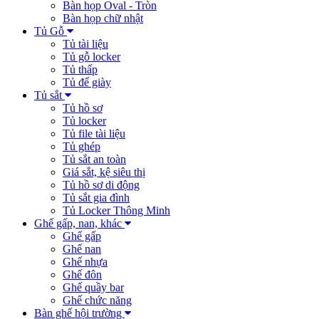
Bàn họp Oval - Tròn
Bàn họp chữ nhật
Tủ Gỗ
Tủ tài liệu
Tủ gỗ locker
Tủ thấp
Tủ để giày
Tủ sắt
Tủ hồ sơ
Tủ locker
Tủ file tài liệu
Tủ ghép
Tủ sắt an toàn
Giá sắt, kệ siêu thị
Tủ hồ sơ di động
Tủ sắt gia đình
Tủ Locker Thông Minh
Ghế gấp, nan, khác
Ghế gấp
Ghế nan
Ghế nhựa
Ghế đôn
Ghế quầy bar
Ghế chức năng
Bàn ghế hội trường