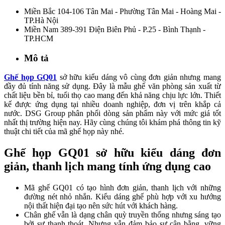
Miền Bắc
104-106 Tân Mai - Phường Tân Mai - Hoàng Mai -
TP.Hà Nội
Miền Nam
389-391 Điện Biên Phủ - P.25 - Bình Thạnh -
TP.HCM
Mô tả
Ghế họp GQ01
sở hữu kiểu dáng vô cùng đơn giản nhưng mang
đầy đủ tính năng sử dụng. Đây là mẫu ghế văn phòng sản xuất từ
chất liệu bền bỉ, tuổi thọ cao mang đến khả năng chịu lực lớn. Thiết
kế được ứng dụng tại nhiều doanh nghiệp, đơn vị trên khắp cả
nước. DSG Group phân phối dòng sản phẩm này với mức giá tốt
nhất thị trường hiện nay. Hãy cùng chúng tôi khám phá thông tin kỹ
thuật chi tiết của mã ghế họp này nhé.
Ghế họp GQ01 sở hữu kiểu dáng đơn
giản, thanh lịch mang tính ứng dụng cao
Mã ghế GQ01 có tạo hình đơn giản, thanh lịch với những
đường nét nhỏ nhắn. Kiểu dáng ghế phù hợp với xu hướng
nội thất hiện đại tạo nên sức hút với khách hàng.
Chân ghế vẫn là dạng chân quỳ truyền thống nhưng sáng tạo
bởi sự thanh thoát. Nhưng vẫn đảm bảo sự cân bằng, vững