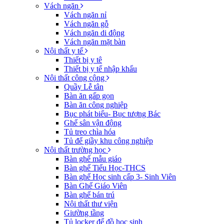
Vách ngăn
Vách ngăn nỉ
Vách ngăn gỗ
Vách ngăn di động
Vách ngăn mặt bàn
Nội thất y tế
Thiết bị y tê
Thiết bị y tế nhập khẩu
Nội thất công cộng
Quầy Lễ tân
Bàn ăn gấp gọn
Bàn ăn công nghiệp
Bục phát biểu- Bục tượng Bác
Ghế sân vận động
Tủ treo chìa hóa
Tủ để giầy khu công nghiệp
Nội thất trường học
Bàn ghế mẫu giáo
Bàn ghế Tiểu Học-THCS
Bàn ghế Học sinh cấp 3- Sinh Viên
Bàn Ghế Giáo Viên
Bàn ghế bán trú
Nội thất thư viện
Giường tầng
Tủ locker để đồ học sinh