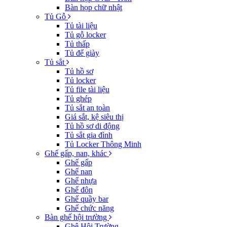
Bàn họp chữ nhật
Tủ Gỗ
Tủ tài liệu
Tủ gỗ locker
Tủ thấp
Tủ để giày
Tủ sắt
Tủ hồ sơ
Tủ locker
Tủ file tài liệu
Tủ ghép
Tủ sắt an toàn
Giá sắt, kệ siêu thị
Tủ hồ sơ di động
Tủ sắt gia đình
Tủ Locker Thông Minh
Ghế gấp, nan, khác
Ghế gấp
Ghế nan
Ghế nhựa
Ghế đôn
Ghế quầy bar
Ghế chức năng
Bàn ghế hội trường
Ghê Hội Trường