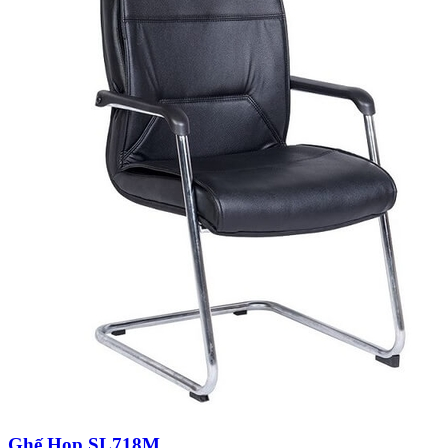
Ghế Họp SL718M