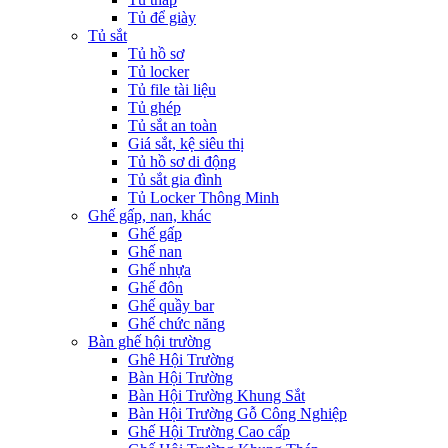
Tủ để giày
Tủ sắt
Tủ hồ sơ
Tủ locker
Tủ file tài liệu
Tủ ghép
Tủ sắt an toàn
Giá sắt, kệ siêu thị
Tủ hồ sơ di động
Tủ sắt gia đình
Tủ Locker Thông Minh
Ghế gấp, nan, khác
Ghế gấp
Ghế nan
Ghế nhựa
Ghế đôn
Ghế quầy bar
Ghế chức năng
Bàn ghế hội trường
Ghê Hội Trường
Bàn Hội Trường
Bàn Hội Trường Khung Sắt
Bàn Hội Trường Gỗ Công Nghiệp
Ghế Hội Trường Cao cấp