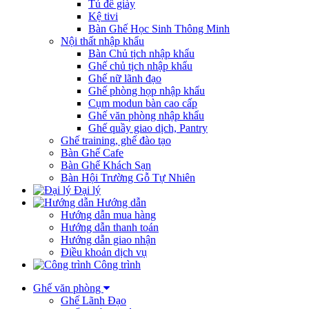
Tủ để giày
Kệ tivi
Bàn Ghế Học Sinh Thông Minh
Nội thất nhập khẩu
Bàn Chủ tịch nhập khẩu
Ghế chủ tịch nhập khẩu
Ghế nữ lãnh đạo
Ghế phòng họp nhập khẩu
Cụm modun bàn cao cấp
Ghế văn phòng nhập khẩu
Ghế quầy giao dịch, Pantry
Ghế training, ghế đào tạo
Bàn Ghế Cafe
Bàn Ghế Khách Sạn
Bàn Hội Trường Gỗ Tự Nhiên
Đại lý
Hướng dẫn
Hướng dẫn mua hàng
Hướng dẫn thanh toán
Hướng dẫn giao nhận
Điều khoản dịch vụ
Công trình
Ghế văn phòng
Ghế Lãnh Đạo