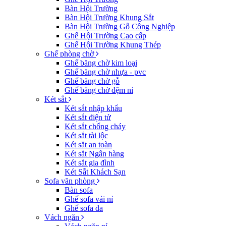
Bàn Hội Trường
Bàn Hội Trường Khung Sắt
Bàn Hội Trường Gỗ Công Nghiệp
Ghế Hội Trường Cao cấp
Ghế Hội Trường Khung Thép
Ghế phòng chờ
Ghế băng chờ kim loại
Ghế băng chờ nhựa - pvc
Ghế băng chờ gỗ
Ghế băng chờ đệm nỉ
Két sẳt
Két sắt nhập khẩu
Két sắt điện tử
Két sắt chống cháy
Két sắt tài lộc
Két sắt an toàn
Két sắt Ngân hàng
Két sắt gia đình
Két Sắt Khách Sạn
Sofa văn phòng
Bàn sofa
Ghế sofa vải nỉ
Ghế sofa da
Vách ngăn