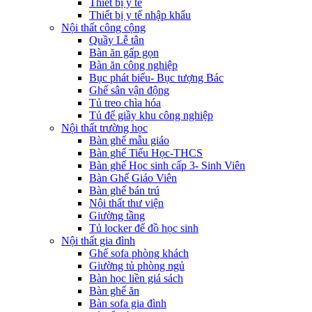
Thiết bị y tê
Thiết bị y tế nhập khẩu
Nội thất công cộng
Quầy Lễ tân
Bàn ăn gấp gọn
Bàn ăn công nghiệp
Bục phát biểu- Bục tượng Bác
Ghế sân vận động
Tủ treo chìa hóa
Tủ để giầy khu công nghiệp
Nội thất trường học
Bàn ghế mẫu giáo
Bàn ghế Tiểu Học-THCS
Bàn ghế Học sinh cấp 3- Sinh Viên
Bàn Ghế Giáo Viên
Bàn ghế bán trú
Nội thất thư viện
Giường tầng
Tủ locker để đồ học sinh
Nội thất gia đình
Ghế sofa phòng khách
Giường tủ phòng ngủ
Bàn học liền giá sách
Bàn ghế ăn
Bàn sofa gia đình