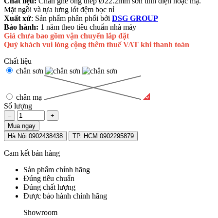
Chất liệu:
Chân ghế ống thép Ø22.2mm sơn tĩnh điện hoặc mạ.
Mặt ngồi và tựa lưng lót đệm bọc nỉ
Xuất xứ
: Sản phẩm phân phối bởi
DSG GROUP
Bảo hành:
1 năm theo tiêu chuẩn nhà máy
Giá chưa bao gồm vận chuyển lắp đặt
Quý khách vui lòng cộng thêm thuế VAT khi thanh toán
Chất liệu
chân sơn
chân mạ
Số lượng
–
+
Mua ngay
Hà Nội 0902438438
TP. HCM 0902295879
Cam kết bán hàng
Sản phẩm chính hãng
Đúng tiêu chuẩn
Đúng chất lượng
Được bảo hành chính hãng
Showroom