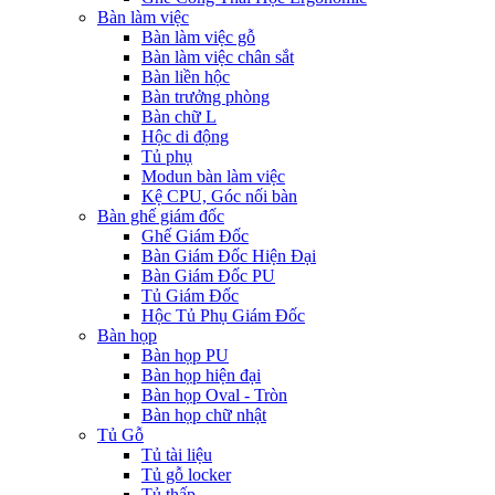
Bàn làm việc
Bàn làm việc gỗ
Bàn làm việc chân sắt
Bàn liền hộc
Bàn trưởng phòng
Bàn chữ L
Hộc di động
Tủ phụ
Modun bàn làm việc
Kệ CPU, Góc nối bàn
Bàn ghế giám đốc
Ghế Giám Đốc
Bàn Giám Đốc Hiện Đại
Bàn Giám Đốc PU
Tủ Giám Đốc
Hộc Tủ Phụ Giám Đốc
Bàn họp
Bàn họp PU
Bàn họp hiện đại
Bàn họp Oval - Tròn
Bàn họp chữ nhật
Tủ Gỗ
Tủ tài liệu
Tủ gỗ locker
Tủ thấp