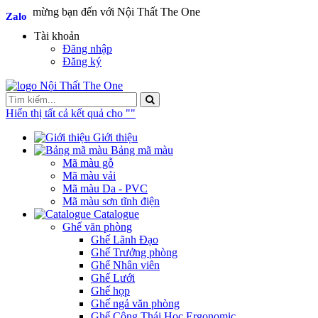
Chào mừng bạn đến với Nội Thất The One
Zalo
Zalo
Tài khoản
Đăng nhập
Đăng ký
Hiển thị tất cả kết quả cho "
"
Giới thiệu
Bảng mã màu
Mã màu gỗ
Mã màu vải
Mã màu Da - PVC
Mã màu sơn tĩnh điện
Catalogue
Ghế văn phòng
Ghế Lãnh Đạo
Ghế Trưởng phòng
Ghế Nhân viên
Ghế Lưới
Ghế họp
Ghế ngả văn phòng
Ghế Công Thái Học Ergonomic