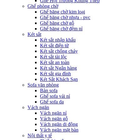
Ghế Hội Trường Khung Thép
Ghế phòng chờ
Ghế băng chờ kim loại
Ghế băng chờ nhựa - pvc
Ghế băng chờ gỗ
Ghế băng chờ đệm nỉ
Két sẳt
Két sắt nhập khẩu
Két sắt điện tử
Két sắt chống cháy
Két sắt tài lộc
Két sắt an toàn
Két sắt Ngân hàng
Két sắt gia đình
Két Sắt Khách Sạn
Sofa văn phòng
Bàn sofa
Ghế sofa vải nỉ
Ghế sofa da
Vách ngăn
Vách ngăn nỉ
Vách ngăn gỗ
Vách ngăn di động
Vách ngăn mặt bàn
Nội thất y tế