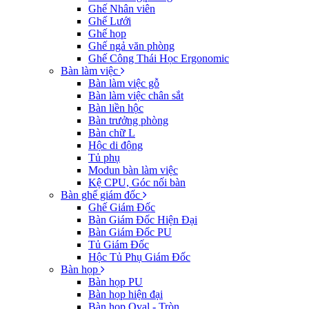
Ghế Nhân viên
Ghế Lưới
Ghế họp
Ghế ngả văn phòng
Ghế Công Thái Học Ergonomic
Bàn làm việc
Bàn làm việc gỗ
Bàn làm việc chân sắt
Bàn liền hộc
Bàn trưởng phòng
Bàn chữ L
Hộc di động
Tủ phụ
Modun bàn làm việc
Kệ CPU, Góc nối bàn
Bàn ghế giám đốc
Ghế Giám Đốc
Bàn Giám Đốc Hiện Đại
Bàn Giám Đốc PU
Tủ Giám Đốc
Hộc Tủ Phụ Giám Đốc
Bàn họp
Bàn họp PU
Bàn họp hiện đại
Bàn họp Oval - Tròn