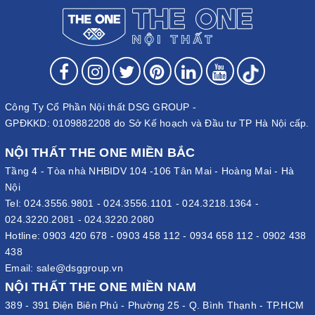
Công Ty Cổ Phần Nội thất DSG GROUP -
GPĐKKD: 0109882208 do Sở Kế hoạch và Đầu tư TP Hà Nội cấp.
NỘI THẤT THE ONE MIỀN BẮC
Tầng 4 - Tòa nhà NHBIDV 104 -106 Tân Mai - Hoàng Mai - Hà
Nội
Tel:
024.3556.9801
-
024.3556.1101
-
024.3218.1364
-
024.3220.2081
-
024.3220.2080
Hotline:
0903 420 678
-
0903 458 112
-
0934 658 112
-
0902 438
438
Email:
sale@dsggroup.vn
NỘI THẤT THE ONE MIỀN NAM
389 - 391 Điện Biên Phủ - Phường 25 - Q. Bình Thạnh - TP.HCM