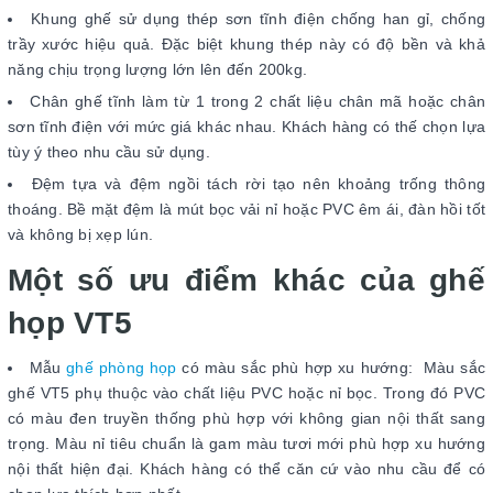
Khung ghế sử dụng thép sơn tĩnh điện chống han gỉ, chống
trầy xước hiệu quả. Đặc biệt khung thép này có độ bền và khả
năng chịu trọng lượng lớn lên đến 200kg.
Chân ghế tĩnh làm từ 1 trong 2 chất liệu chân mã hoặc chân
sơn tĩnh điện với mức giá khác nhau. Khách hàng có thế chọn lựa
tùy ý theo nhu cầu sử dụng.
Đệm tựa và đệm ngồi tách rời tạo nên khoảng trống thông
thoáng. Bề mặt đệm là mút bọc vải nỉ hoặc PVC êm ái, đàn hồi tốt
và không bị xẹp lún.
Một số ưu điểm khác của ghế
họp VT5
Mẫu
ghế phòng họp
có màu sắc phù hợp xu hướng: Màu sắc
ghế VT5 phụ thuộc vào chất liệu PVC hoặc nỉ bọc. Trong đó PVC
có màu đen truyền thống phù hợp với không gian nội thất sang
trọng. Màu nỉ tiêu chuẩn là gam màu tươi mới phù hợp xu hướng
nội thất hiện đại. Khách hàng có thể căn cứ vào nhu cầu để có