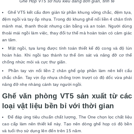
Ghế Họp VT5 sở hữu kiểu dáng đơn giản, tinh tế
Ghế VT5 kết cấu đơn giản từ phần khung vững chắc, đệm tựa,
đệm ngồi và tay ốp nhựa. Trong đó khung ghế nối liền 4 chân tĩnh
mảnh mai, thanh thoát nhưng cân bằng và an toàn. Người dùng
thoải mái ngồi làm việc, thay đổi tư thế mà hoàn toàn có cảm giác
an tâm.
Mặt ngồi, tựa lưng được tính toán thiết kế độ cong và độ lún
hoàn hảo. Khi ngồi tạo thành tư thế ôm sát và nâng đỡ cơ thể
chống nhức mỏi và cực thư giãn.
Phần tay vịn nối liền 2 chân ghế góp phần làm nên kết cấu
chắc chắn. Tay vịn ốp nhựa chống trơn trượt có độ dốc vừa phải
nâng đỡ nhẹ nhàng cánh tay người ngồi.
Ghế văn phòng VT5 sản xuất từ các
loại vật liệu bền bỉ với thời gian
Để đáp ứng tiêu chuẩn chất lượng, The One chọn lọc chất liệu
cao cấp làm nên thiết kế này. Tạo nên dòng ghế họp có độ bền
và tuổi thọ sử dụng lên đến trên 15 năm.