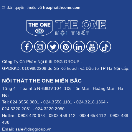
© Bản quyền thuộc về
hoaphattheone.com
Công Ty Cổ Phần Nội thất DSG GROUP -
GPĐKKD: 0109882208 do Sở Kế hoạch và Đầu tư TP Hà Nội cấp.
NỘI THẤT THE ONE MIỀN BẮC
Tầng 4 - Tòa nhà NHBIDV 104 -106 Tân Mai - Hoàng Mai - Hà
Nội
Tel:
024.3556.9801
-
024.3556.1101
-
024.3218.1364
-
024.3220.2081
-
024.3220.2080
Hotline:
0903 420 678
-
0903 458 112
-
0934 658 112
-
0902 438
438
Email:
sale@dsggroup.vn