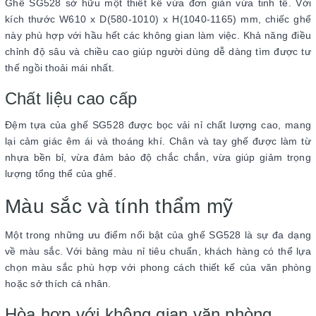
Ghế SG528 sở hữu một thiết kế vừa đơn giản vừa tinh tế. Với
kích thước W610 x D(580-1010) x H(1040-1165) mm, chiếc ghế
này phù hợp với hầu hết các không gian làm việc. Khả năng điều
chỉnh độ sâu và chiều cao giúp người dùng dễ dàng tìm được tư
thế ngồi thoải mái nhất.
Chất liệu cao cấp
Đệm tựa của ghế SG528 được bọc vải nỉ chất lượng cao, mang
lại cảm giác êm ái và thoáng khí. Chân và tay ghế được làm từ
nhựa bền bỉ, vừa đảm bảo độ chắc chắn, vừa giúp giảm trọng
lượng tổng thể của ghế.
Màu sắc và tính thẩm mỹ
Một trong những ưu điểm nổi bật của ghế SG528 là sự đa dạng
về màu sắc. Với bảng màu nỉ tiêu chuẩn, khách hàng có thể lựa
chọn màu sắc phù hợp với phong cách thiết kế của văn phòng
hoặc sở thích cá nhân.
Hòa hợp với không gian văn phòng