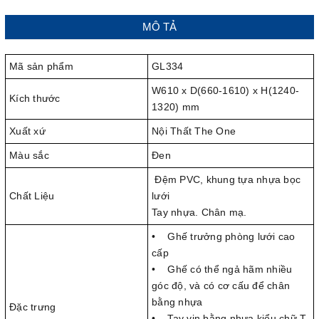
MÔ TẢ
Mã sản phẩm
GL334
W610 x D(660-1610) x H(1240-
Kích thước
1320) mm
Xuất xứ
Nội Thất The One
Màu sắc
Đen
Đệm PVC, khung tựa nhựa bọc
Chất Liệu
lưới
Tay nhựa. Chân mạ.
• Ghế trưởng phòng lưới cao
cấp
• Ghế có thể ngả hãm nhiều
góc độ, và có cơ cấu để chân
bằng nhựa
Đặc trưng
• Tay vịn bằng nhựa kiểu chữ T