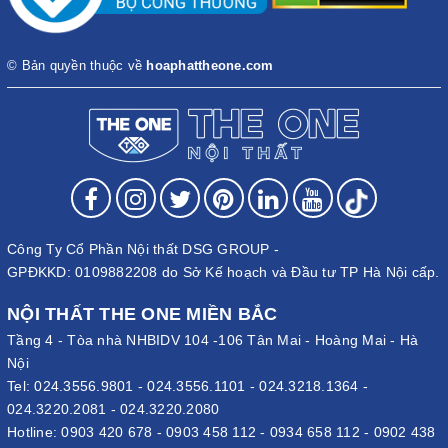
© Bản quyền thuộc về
hoaphattheone.com
Công Ty Cổ Phần Nội thất DSG GROUP -
GPĐKKD: 0109882208 do Sở Kế hoạch và Đầu tư TP Hà Nội cấp.
NỘI THẤT THE ONE MIỀN BẮC
Tầng 4 - Tòa nhà NHBIDV 104 -106 Tân Mai - Hoàng Mai - Hà
Nội
Tel:
024.3556.9801
-
024.3556.1101
-
024.3218.1364
-
024.3220.2081
-
024.3220.2080
Hotline:
0903 420 678
-
0903 458 112
-
0934 658 112
-
0902 438