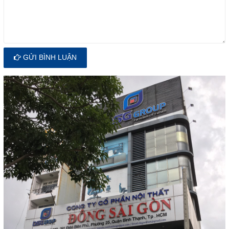
GỬI BÌNH LUẬN