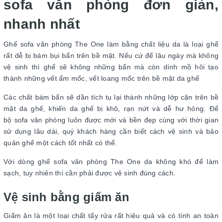
sofa văn phòng đơn giản,
nhanh nhất
Ghế sofa văn phòng The One làm bằng chất liệu da là loại ghế
rất dễ bị bám bụi bẩn trên bề mặt. Nếu cứ để lâu ngày mà không
vệ sinh thì ghế sẽ không những bẩn mà còn dính mồ hôi tạo
thành những vết ẩm mốc, vết loang mốc trên bề mặt da ghế
Các chất bám bẩn sẽ dần tích tụ lại thành những lớp cặn trên bề
mặt da ghế, khiến da ghế bị khô, rạn nứt và dễ hư hỏng. Để
bộ sofa văn phòng luôn được mới và bền đẹp cùng với thời gian
sử dụng lâu dài, quý khách hàng cần biết cách vệ sinh và bảo
quản ghế một cách tốt nhất có thể.
Với dòng ghế sofa văn phòng The One da không khó để làm
sạch, tuy nhiên thì cần phải được vệ sinh đúng cách.
Vệ sinh bằng giấm ăn
Giấm ăn là một loại chất tẩy rửa rất hiệu quả và có tính an toàn