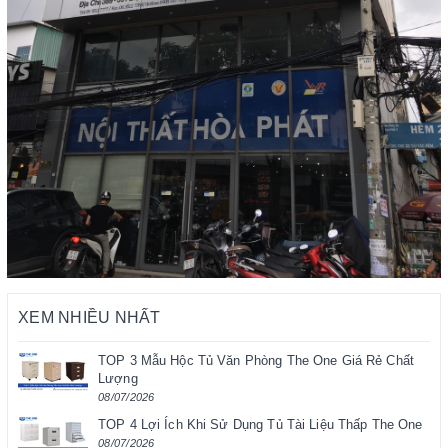
XEM NHIỀU NHẤT
TOP 3 Mẫu Hộc Tủ Văn Phòng The One Giá Rẻ Chất
Lượng
08/07/2026
TOP 4 Lợi Ích Khi Sử Dụng Tủ Tài Liệu Thấp The One
08/07/2026