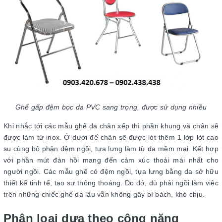
Ghế gấp đệm bọc da PVC sang trọng, được sử dụng nhiều
Khi nhắc tới các mẫu ghế da chân xếp thì phần khung và chân sẽ
được làm từ inox. Ở dưới đế chân sẽ được lót thêm 1 lớp lót cao
su cùng bộ phận đệm ngồi, tựa lưng làm từ da mềm mại. Kết hợp
với phần mút đàn hồi mang đến cảm xúc thoải mái nhất cho
người ngồi. Các mẫu ghế có đệm ngồi, tựa lưng bằng da sở hữu
thiết kế tinh tế, tạo sự thông thoáng. Do đó, dù phải ngồi làm việc
trên những chiếc ghế da lâu vẫn không gây bí bách, khó chịu.
Phân loại dựa theo công năng