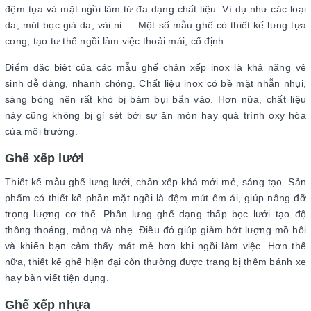
đệm tựa và mặt ngồi làm từ đa dạng chất liệu. Ví dụ như các loại
da, mút bọc giả da, vải nỉ…. Một số mẫu ghế có thiết kế lưng tựa
cong, tạo tư thế ngồi làm việc thoải mái, cố định.
Điểm đặc biệt của các mẫu ghế chân xếp inox là khả năng vệ
sinh dễ dàng, nhanh chóng. Chất liệu inox có bề mặt nhẵn nhụi,
sáng bóng nên rất khó bị bám bụi bẩn vào. Hơn nữa, chất liệu
này cũng không bị gỉ sét bởi sự ăn mòn hay quá trình oxy hóa
của môi trường.
Ghế xếp lưới
Thiết kế mẫu ghế lưng lưới, chân xếp khá mới mẻ, sáng tạo. Sản
phẩm có thiết kế phần mặt ngồi là đệm mút êm ái, giúp nâng đỡ
trọng lượng cơ thể. Phần lưng ghế dạng thấp bọc lưới tạo độ
thông thoáng, mỏng và nhẹ. Điều đó giúp giảm bớt lượng mồ hôi
và khiến bạn cảm thấy mát mẻ hơn khi ngồi làm việc. Hơn thế
nữa, thiết kế ghế hiện đại còn thường được trang bị thêm bánh xe
hay bàn viết tiện dụng.
Ghế xếp nhựa