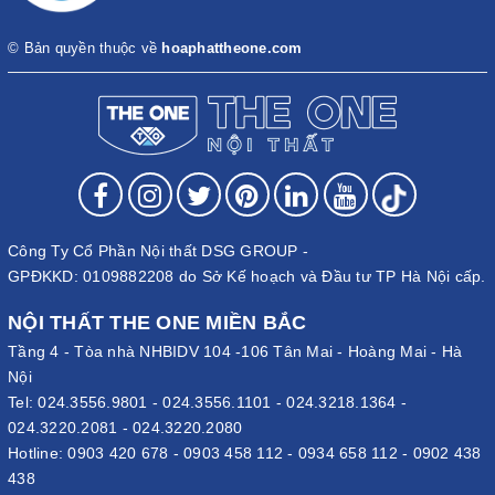
© Bản quyền thuộc về
hoaphattheone.com
Công Ty Cổ Phần Nội thất DSG GROUP -
GPĐKKD: 0109882208 do Sở Kế hoạch và Đầu tư TP Hà Nội cấp.
NỘI THẤT THE ONE MIỀN BẮC
Tầng 4 - Tòa nhà NHBIDV 104 -106 Tân Mai - Hoàng Mai - Hà
Nội
Tel:
024.3556.9801
-
024.3556.1101
-
024.3218.1364
-
024.3220.2081
-
024.3220.2080
Hotline:
0903 420 678
-
0903 458 112
-
0934 658 112
-
0902 438
438