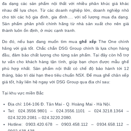
đa dạng các sản phẩm nội thất với nhiều phân khúc giá khác
nhau để lựa chọn. Từ các doanh nghiệp lớn, doanh nghiệp nhỏ
cho tới các hộ gia đình, gia đình…. với số lượng mua đa dạng.
Sản phẩm phân phối chính hãng từ nhà sản xuất cho nên giá
thành luôn ổn định, ở mức cạnh tranh.
Do đó, nếu bạn đang muốn tìm mua
ghế xếp
The One chính
hãng với giá tốt. Chắc chắn DSG Group chính là lựa chọn hàng
đầu, đảm bảo chất lượng cho từng sản phẩm. Tại đây còn hỗ trợ
tư vấn cho khách hàng tận tình, giúp bạn chọn được mẫu ghế
phù hợp nhất. Sản phẩm nội thất có chế độ bảo hành tới 12
tháng, bảo trì dài hạn theo tiêu chuẩn NSX. Để mua ghế chân xếp
giá tốt, hãy liên hệ ngay với DSG Group qua địa chỉ sau:
Tại khu vực miền Bắc
Địa chỉ: 104-106 Đ. Tân Mai - Q. Hoàng Mai - Hà Nội.
Tel: 024.3556.9801 – 024.3556.1101 – 024.3218.1364 –
024.3220.2081 – 024.3220.2080.
Hotline: 0903.420.678 – 0903.458.112 – 0934.658.112 –
0902.438.438.