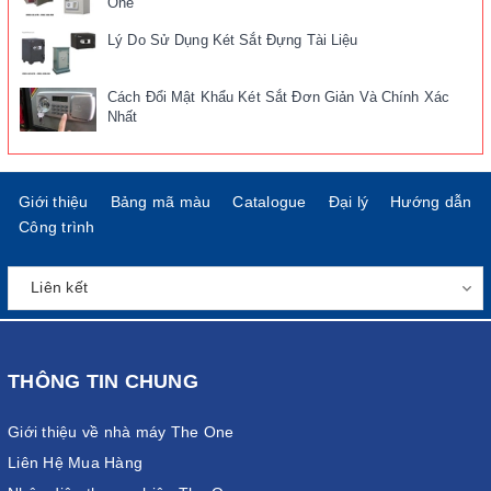
One
Lý Do Sử Dụng Két Sắt Đựng Tài Liệu
Cách Đổi Mật Khẩu Két Sắt Đơn Giản Và Chính Xác
Nhất
Giới thiệu
Bảng mã màu
Catalogue
Đại lý
Hướng dẫn
Công trình
THÔNG TIN CHUNG
Giới thiệu về nhà máy The One
Liên Hệ Mua Hàng