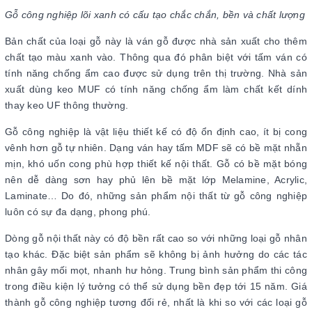
Gỗ công nghiệp lõi xanh có cấu tạo chắc chắn, bền và chất lượng
Bản chất của loại gỗ này là ván gỗ được nhà sản xuất cho thêm
chất tạo màu xanh vào. Thông qua đó phân biệt với tấm ván có
tính năng chống ẩm cao được sử dụng trên thị trường. Nhà sản
xuất dùng keo MUF có tính năng chống ẩm làm chất kết dính
thay keo UF thông thường.
Gỗ công nghiệp là vật liệu thiết kế có độ ổn định cao, ít bị cong
vênh hơn gỗ tự nhiên. Dạng ván hay tấm MDF sẽ có bề mặt nhẵn
mịn, khó uốn cong phù hợp thiết kế nội thất. Gỗ có bề mặt bóng
nên dễ dàng sơn hay phủ lên bề mặt lớp Melamine, Acrylic,
Laminate… Do đó, những sản phẩm nội thất từ gỗ công nghiệp
luôn có sự đa dạng, phong phú.
Dòng gỗ nội thất này có độ bền rất cao so với những loại gỗ nhân
tạo khác. Đặc biệt sản phẩm sẽ không bị ảnh hưởng do các tác
nhân gây mối mọt, nhanh hư hỏng. Trung bình sản phẩm thi công
trong điều kiện lý tưởng có thể sử dụng bền đẹp tới 15 năm. Giá
thành gỗ công nghiệp tương đối rẻ, nhất là khi so với các loại gỗ