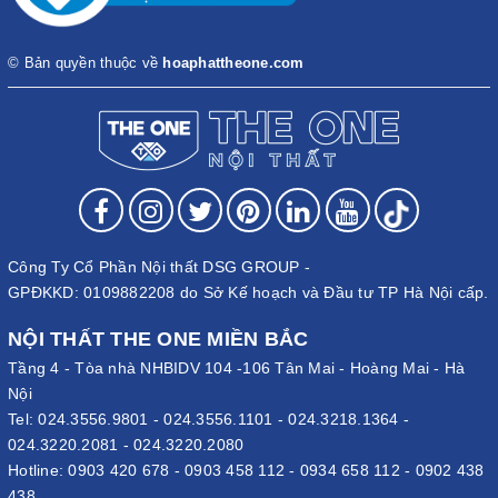
© Bản quyền thuộc về
hoaphattheone.com
Công Ty Cổ Phần Nội thất DSG GROUP -
GPĐKKD: 0109882208 do Sở Kế hoạch và Đầu tư TP Hà Nội cấp.
NỘI THẤT THE ONE MIỀN BẮC
Tầng 4 - Tòa nhà NHBIDV 104 -106 Tân Mai - Hoàng Mai - Hà
Nội
Tel:
024.3556.9801
-
024.3556.1101
-
024.3218.1364
-
024.3220.2081
-
024.3220.2080
Hotline:
0903 420 678
-
0903 458 112
-
0934 658 112
-
0902 438
438