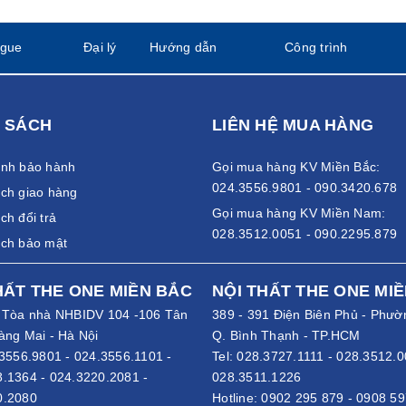
ogue
Đại lý
Hướng dẫn
Công trình
 SÁCH
LIÊN HỆ MUA HÀNG
ánh bảo hành
Gọi mua hàng KV Miền Bắc:
024.3556.9801 - 090.3420.678
ch giao hàng
Gọi mua hàng KV Miền Nam:
ch đổi trả
028.3512.0051 - 090.2295.879
ách bảo mật
HẤT THE ONE MIỀN BẮC
NỘI THẤT THE ONE MI
- Tòa nhà NHBIDV 104 -106 Tân
389 - 391 Điện Biên Phủ - Phườ
àng Mai - Hà Nội
Q. Bình Thạnh - TP.HCM
3556.9801
-
024.3556.1101
-
Tel:
028.3727.1111
-
028.3512.0
8.1364
-
024.3220.2081
-
028.3511.1226
0.2080
Hotline:
0902 295 879
-
0908 59