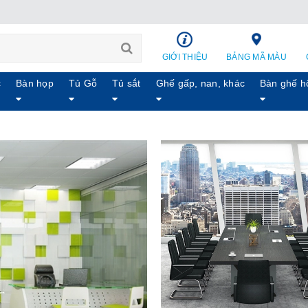
GIỚI THIỆU
BẢNG MÃ MÀU
c
Bàn họp
Tủ Gỗ
Tủ sắt
Ghế gấp, nan, khác
Bàn ghế h