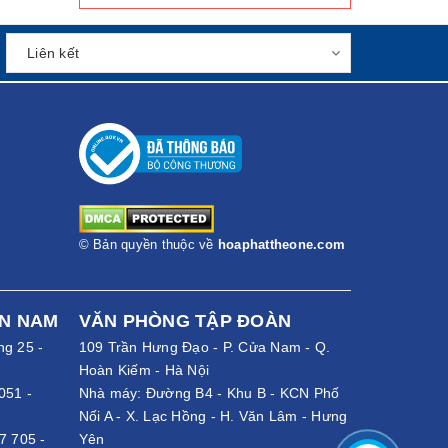
© Bản quyền thuộc về
hoaphattheone.com
ỀN NAM
VĂN PHÒNG TẬP ĐOÀN
ng 25 -
109 Trần Hưng Đạo - P. Cửa Nam - Q.
Hoàn Kiếm - Hà Nội
051
-
Nhà máy: Đường B4 - Khu B - KCN Phố
Nối A - X. Lạc Hồng - H. Văn Lâm - Hưng
7 705
-
Yên