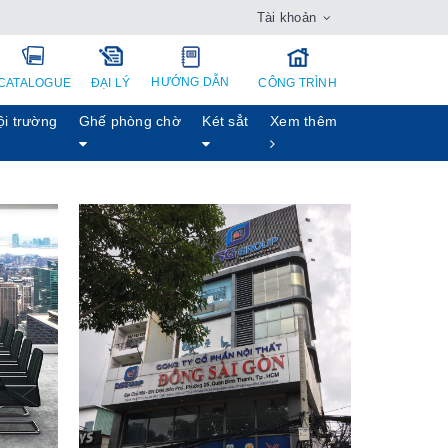
Tài khoản
HƯỚNG DẪN
CATALOGUE
ĐẠI LÝ
CÔNG TRÌNH
ội trường
Ghế phòng chờ
Két sẳt
Xem thêm