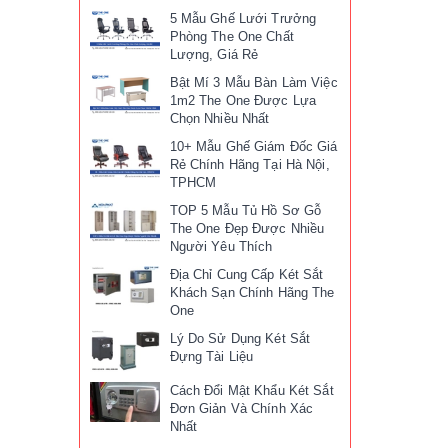
5 Mẫu Ghế Lưới Trưởng
Phòng The One Chất
Lượng, Giá Rẻ
Bật Mí 3 Mẫu Bàn Làm Việc
1m2 The One Được Lựa
Chọn Nhiều Nhất
10+ Mẫu Ghế Giám Đốc Giá
Rẻ Chính Hãng Tại Hà Nội,
TPHCM
TOP 5 Mẫu Tủ Hồ Sơ Gỗ
The One Đẹp Được Nhiều
Người Yêu Thích
Địa Chỉ Cung Cấp Két Sắt
Khách Sạn Chính Hãng The
One
Lý Do Sử Dụng Két Sắt
Đựng Tài Liệu
Cách Đổi Mật Khẩu Két Sắt
Đơn Giản Và Chính Xác
Nhất