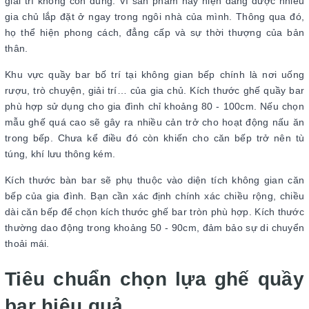
giải trí không còn đúng. Vì sản phẩm này hiện đang được nhiều
gia chủ lắp đặt ở ngay trong ngôi nhà của mình. Thông qua đó,
họ thể hiện phong cách, đẳng cấp và sự thời thượng của bản
thân.
Khu vực quầy bar bố trí tại không gian bếp chính là nơi uống
rượu, trò chuyện, giải trí… của gia chủ. Kích thước ghế quầy bar
phù hợp sử dụng cho gia đình chỉ khoảng 80 - 100cm. Nếu chọn
mẫu ghế quá cao sẽ gây ra nhiều cản trở cho hoạt động nấu ăn
trong bếp. Chưa kể điều đó còn khiến cho căn bếp trở nên tù
túng, khí lưu thông kém.
Kích thước bàn bar sẽ phụ thuộc vào diện tích không gian căn
bếp của gia đình. Bạn cần xác định chính xác chiều rộng, chiều
dài căn bếp để chọn kích thước ghế bar tròn phù hợp. Kích thước
thường dao động trong khoảng 50 - 90cm, đảm bảo sự di chuyển
thoải mái.
Tiêu chuẩn chọn lựa ghế quầy
bar hiệu quả