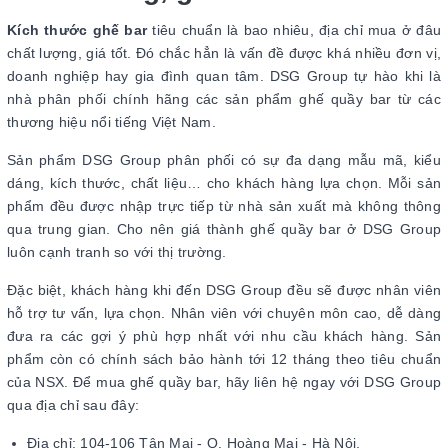
Kích thước ghế bar
tiêu chuẩn là bao nhiêu, địa chỉ mua ở đâu
chất lượng, giá tốt. Đó chắc hẳn là vấn đề được khá nhiều đơn vị,
doanh nghiệp hay gia đình quan tâm. DSG Group tự hào khi là
nhà phân phối chính hãng các sản phẩm ghế quầy bar từ các
thương hiệu nổi tiếng Việt Nam.
Sản phẩm DSG Group phân phối có sự đa dạng mẫu mã, kiểu
dáng, kích thước, chất liệu… cho khách hàng lựa chọn. Mỗi sản
phẩm đều được nhập trực tiếp từ nhà sản xuất mà không thông
qua trung gian. Cho nên giá thành ghế quầy bar ở DSG Group
luôn cạnh tranh so với thị trường.
Đặc biệt, khách hàng khi đến DSG Group đều sẽ được nhân viên
hỗ trợ tư vấn, lựa chọn. Nhân viên với chuyên môn cao, dễ dàng
đưa ra các gợi ý phù hợp nhất với nhu cầu khách hàng. Sản
phẩm còn có chính sách bảo hành tới 12 tháng theo tiêu chuẩn
của NSX. Để mua ghế quầy bar, hãy liên hệ ngay với DSG Group
qua địa chỉ sau đây:
Địa chỉ: 104-106 Tân Mai - Q. Hoàng Mai - Hà Nội.