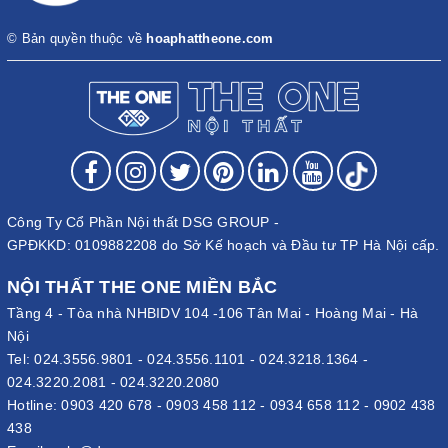
© Bản quyền thuộc về
hoaphattheone.com
Công Ty Cổ Phần Nội thất DSG GROUP -
GPĐKKD: 0109882208 do Sở Kế hoạch và Đầu tư TP Hà Nội cấp.
NỘI THẤT THE ONE MIỀN BẮC
Tầng 4 - Tòa nhà NHBIDV 104 -106 Tân Mai - Hoàng Mai - Hà
Nội
Tel:
024.3556.9801
-
024.3556.1101
-
024.3218.1364
-
024.3220.2081
-
024.3220.2080
Hotline:
0903 420 678
-
0903 458 112
-
0934 658 112
-
0902 438
438