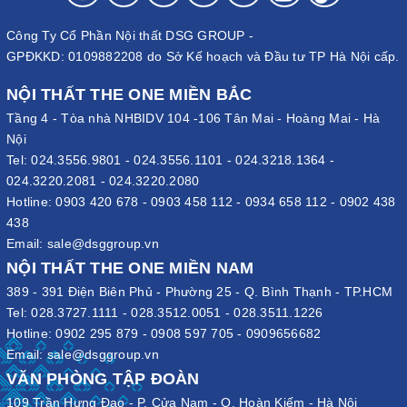
Công Ty Cổ Phần Nội thất DSG GROUP -
GPĐKKD: 0109882208 do Sở Kế hoạch và Đầu tư TP Hà Nội cấp.
NỘI THẤT THE ONE MIỀN BẮC
Tầng 4 - Tòa nhà NHBIDV 104 -106 Tân Mai - Hoàng Mai - Hà
Nội
Tel:
024.3556.9801
-
024.3556.1101
-
024.3218.1364
-
024.3220.2081
-
024.3220.2080
Hotline:
0903 420 678
-
0903 458 112
-
0934 658 112
-
0902 438
438
Email:
sale@dsggroup.vn
NỘI THẤT THE ONE MIỀN NAM
389 - 391 Điện Biên Phủ - Phường 25 - Q. Bình Thạnh - TP.HCM
Tel:
028.3727.1111
-
028.3512.0051
-
028.3511.1226
Hotline:
0902 295 879
-
0908 597 705
-
0909656682
Email:
sale@dsggroup.vn
VĂN PHÒNG TẬP ĐOÀN
109 Trần Hưng Đạo - P. Cửa Nam - Q. Hoàn Kiếm - Hà Nội