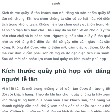
sảnh
Kích thước quầy lễ tân khách sạn nói riêng và sản phẩm quầy lễ
tân nói chung. Khi lựa chọn chúng ta cần có sự hài hòa với diện
tích trong không gian. Không nên lựa chọn quầy quá lớn trong khi
sảnh có diện tích hạn chế. Điều này đã vô tình khiến cho quầy trở
nên chật chội và bí bách hơn. Ngược lại nếu như quầy lễ tân quá
nhỏ so với tổng thể diện tích thì sẽ gây nên cảm giác mất cân
xứng. Không đạt được yếu tố thẩm mỹ, cảm giác lọt thỏm. Do đó
mà các đơn vị cần phải ước chừng và đo đạc diện tích của sảnh.
Sau đó mới cân nhắc lựa chọn loại quầy có kích thước phù hợp.
Kích thước quầy phù hợp với dáng
người lễ tân
Vị trí lễ tân là một trong những vị trí luôn tạo được ấn tượng tốt
đối với khách hàng. Theo đó khi lựa chọn quầy chúng ta hãy xem
vóc dáng trung bình của nhân viên. Các khách sạn, nhà hàng và
doanh nghiệp cần phải chú ý xem nhân viên có chiều cao như thế
nào. Chẳng hạn nếu quầy lễ tân có kích thước lớn mà nhân viên