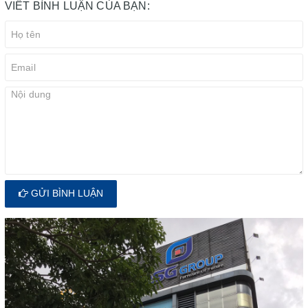
VIẾT BÌNH LUẬN CỦA BẠN:
GỬI BÌNH LUẬN