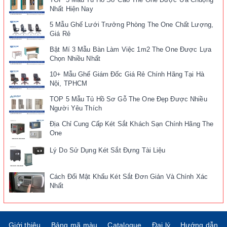
Nhất Hiện Nay
5 Mẫu Ghế Lưới Trưởng Phòng The One Chất Lượng,
Giá Rẻ
Bật Mí 3 Mẫu Bàn Làm Việc 1m2 The One Được Lựa
Chọn Nhiều Nhất
10+ Mẫu Ghế Giám Đốc Giá Rẻ Chính Hãng Tại Hà
Nội, TPHCM
TOP 5 Mẫu Tủ Hồ Sơ Gỗ The One Đẹp Được Nhiều
Người Yêu Thích
Địa Chỉ Cung Cấp Két Sắt Khách Sạn Chính Hãng The
One
Lý Do Sử Dụng Két Sắt Đựng Tài Liệu
Cách Đổi Mật Khẩu Két Sắt Đơn Giản Và Chính Xác
Nhất
Giới thiệu
Bảng mã màu
Catalogue
Đại lý
Hướng dẫn