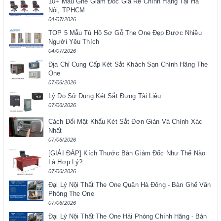
10+ Mẫu Ghế Giám Đốc Giá Rẻ Chính Hãng Tại Hà
Nội, TPHCM
04/07/2026
TOP 5 Mẫu Tủ Hồ Sơ Gỗ The One Đẹp Được Nhiều
Người Yêu Thích
04/07/2026
Địa Chỉ Cung Cấp Két Sắt Khách Sạn Chính Hãng The
One
07/06/2026
Lý Do Sử Dụng Két Sắt Đựng Tài Liệu
07/06/2026
Cách Đổi Mật Khẩu Két Sắt Đơn Giản Và Chính Xác
Nhất
07/06/2026
[GIẢI ĐÁP] Kích Thước Bàn Giám Đốc Như Thế Nào
Là Hợp Lý?
07/06/2026
Đại Lý Nội Thất The One Quận Hà Đông - Bàn Ghế Văn
Phòng The One
07/06/2026
Đại Lý Nội Thất The One Hải Phòng Chính Hãng - Bàn