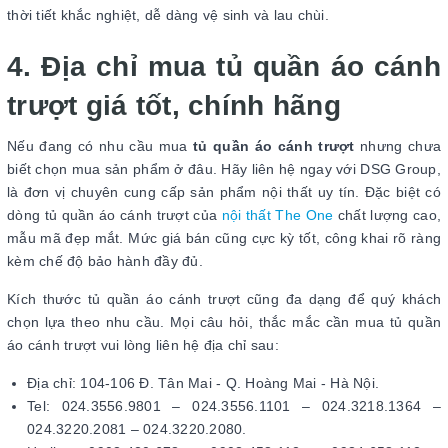
thời tiết khắc nghiệt, dễ dàng vệ sinh và lau chùi.
4. Địa chỉ mua tủ quần áo cánh
trượt giá tốt, chính hãng
Nếu đang có nhu cầu mua
tủ quần áo cánh trượt
nhưng chưa
biết chọn mua sản phẩm ở đâu. Hãy liên hệ ngay với DSG Group,
là đơn vị chuyên cung cấp sản phẩm nội thất uy tín. Đặc biệt có
dòng tủ quần áo cánh trượt của
nội thất The One
chất lượng cao,
mẫu mã đẹp mắt. Mức giá bán cũng cực kỳ tốt, công khai rõ ràng
kèm chế độ bảo hành đầy đủ.
Kích thước tủ quần áo cánh trượt cũng đa dạng để quý khách
chọn lựa theo nhu cầu. Mọi câu hỏi, thắc mắc cần mua tủ quần
áo cánh trượt vui lòng liên hệ địa chỉ sau:
Địa chỉ: 104-106 Đ. Tân Mai - Q. Hoàng Mai - Hà Nội.
Tel: 024.3556.9801 – 024.3556.1101 – 024.3218.1364 –
024.3220.2081 – 024.3220.2080.