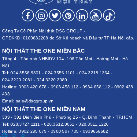
Công Ty Cổ Phần Nội thất DSG GROUP -
GPĐKKD: 0109882208 do Sở Kế hoạch và Đầu tư TP Hà Nội cấp.
NỘI THẤT THE ONE MIỀN BẮC
Tầng 4 - Tòa nhà NHBIDV 104 -106 Tân Mai - Hoàng Mai - Hà
Nội
Tel:
024.3556.9801
-
024.3556.1101
-
024.3218.1364
-
024.3220.2081
-
024.3220.2080
Hotline:
0903 420 678
-
0903 458 112
-
0934 658 112
-
0902 438
438
Email:
sale@dsggroup.vn
NỘI THẤT THE ONE MIỀN NAM
389 - 391 Điện Biên Phủ - Phường 25 - Q. Bình Thạnh - TP.HCM
Tel:
028.3727.1111
-
028.3512.0051
-
028.3511.1226
Hotline:
0902 295 879
-
0908 597 705
-
0909656682