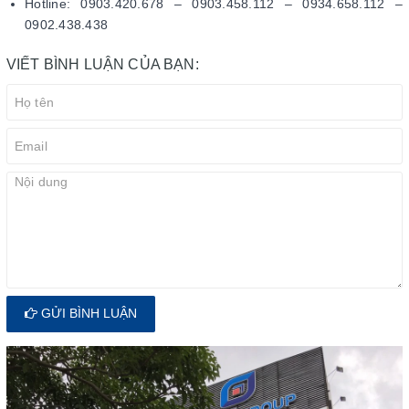
Hotline: 0903.420.678 – 0903.458.112 – 0934.658.112 –
0902.438.438
VIẾT BÌNH LUẬN CỦA BẠN:
GỬI BÌNH LUẬN