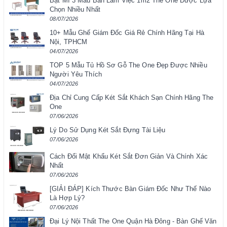
Bật Mí 3 Mẫu Bàn Làm Việc 1m2 The One Được Lựa
Chọn Nhiều Nhất
08/07/2026
10+ Mẫu Ghế Giám Đốc Giá Rẻ Chính Hãng Tại Hà
Nội, TPHCM
04/07/2026
TOP 5 Mẫu Tủ Hồ Sơ Gỗ The One Đẹp Được Nhiều
Người Yêu Thích
04/07/2026
Địa Chỉ Cung Cấp Két Sắt Khách Sạn Chính Hãng The
One
07/06/2026
Lý Do Sử Dụng Két Sắt Đựng Tài Liệu
07/06/2026
Cách Đổi Mật Khẩu Két Sắt Đơn Giản Và Chính Xác
Nhất
07/06/2026
[GIẢI ĐÁP] Kích Thước Bàn Giám Đốc Như Thế Nào
Là Hợp Lý?
07/06/2026
Đại Lý Nội Thất The One Quận Hà Đông - Bàn Ghế Văn