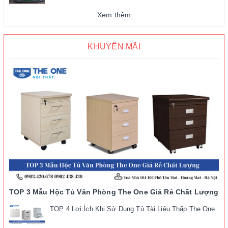
Xem thêm
KHUYẾN MÃI
TOP 3 Mẫu Hộc Tủ Văn Phòng The One Giá Rẻ Chất Lượng
TOP 4 Lợi Ích Khi Sử Dụng Tủ Tài Liệu Thấp The One