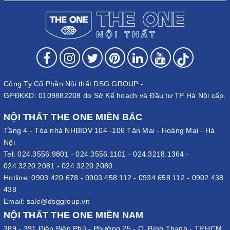
Công Ty Cổ Phần Nội thất DSG GROUP -
GPĐKKD: 0109882208 do Sở Kế hoạch và Đầu tư TP Hà Nội cấp.
NỘI THẤT THE ONE MIỀN BẮC
Tầng 4 - Tòa nhà NHBIDV 104 -106 Tân Mai - Hoàng Mai - Hà
Nội
Tel:
024.3556.9801
-
024.3556.1101
-
024.3218.1364
-
024.3220.2081
-
024.3220.2080
Hotline:
0903 420 678
-
0903 458 112
-
0934 658 112
-
0902 438
438
Email:
sale@dsggroup.vn
NỘI THẤT THE ONE MIỀN NAM
389 - 391 Điện Biên Phủ - Phường 25 - Q. Bình Thạnh - TP.HCM