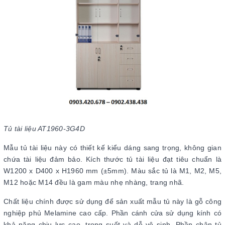
Tủ tài liệu AT1960-3G4D
Mẫu tủ tài liệu này có thiết kế kiểu dáng sang trọng, không gian
chứa tài liệu đảm bảo. Kích thước tủ tài liệu đạt tiêu chuẩn là
W1200 x D400 x H1960 mm (±5mm). Màu sắc tủ là M1, M2, M5,
M12 hoặc M14 đều là gam màu nhẹ nhàng, trang nhã.
Chất liệu chính được sử dụng để sản xuất mẫu tủ này là gỗ công
nghiệp phủ Melamine cao cấp. Phần cánh cửa sử dụng kính có
khả năng chịu lực cao, trong suốt và dễ vệ sinh. Phần chân tủ