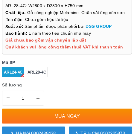
ARL28-4C: W2800 x D2800 x H750 mm
Chất liệu:
Gỗ công nghiệp Melamine. Chân sắt ống côn sơn
tĩnh điện. Chưa gồm hộc tài liệu
Xuất xứ:
Sản phẩm được phân phối bởi
DSG GROUP
Bảo hành:
1 năm theo tiêu chuẩn nhà máy
Giá chưa bao gồm vận chuyển lắp đặt
Quý khách vui lòng cộng thêm thuế VAT khi thanh toán
Mã SP
ARL24-4C
ARL28-4C
Số lượng
–
+
MUA NGAY
Hà Nội 0902438438
TP. HCM 0902295879