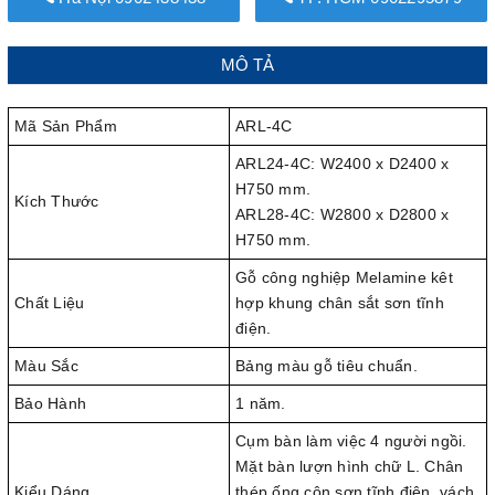
MÔ TẢ
Mã Sản Phẩm
ARL-4C
ARL24-4C: W2400 x D2400 x
H750 mm.
Kích Thước
ARL28-4C: W2800 x D2800 x
H750 mm.
Gỗ công nghiệp Melamine kêt
Chất Liệu
hợp khung chân sắt sơn tĩnh
điện.
Màu Sắc
Bảng màu gỗ tiêu chuẩn.
Bảo Hành
1 năm.
Cụm bàn làm việc 4 người ngồi.
Mặt bàn lượn hình chữ L. Chân
Kiểu Dáng
thép ống côn sơn tĩnh điện, vách