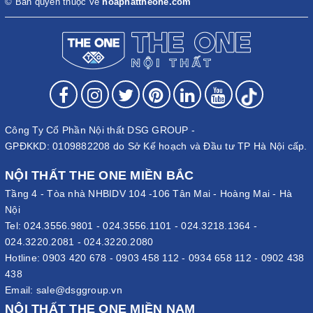
© Bản quyền thuộc về
hoaphattheone.com
Công Ty Cổ Phần Nội thất DSG GROUP -
GPĐKKD: 0109882208 do Sở Kế hoạch và Đầu tư TP Hà Nội cấp.
NỘI THẤT THE ONE MIỀN BẮC
Tầng 4 - Tòa nhà NHBIDV 104 -106 Tân Mai - Hoàng Mai - Hà
Nội
Tel:
024.3556.9801
-
024.3556.1101
-
024.3218.1364
-
024.3220.2081
-
024.3220.2080
Hotline:
0903 420 678
-
0903 458 112
-
0934 658 112
-
0902 438
438
Email:
sale@dsggroup.vn
NỘI THẤT THE ONE MIỀN NAM