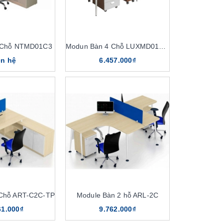
 Chỗ NTMD01C3
Modun Bàn 4 Chỗ LUXMD01C10
ên hệ
6.457.000₫
 Chỗ ART-C2C-TP
Module Bàn 2 hỗ ARL-2C
61.000₫
9.762.000₫