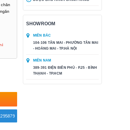
 chân
 ngăn
SHOWROOM
MIỀN BẮC
104-106 TÂN MAI - PHƯỜNG TÂN MAI
hi
- HOÀNG MAI - TP.HÀ NỘI
MIỀN NAM
389-391 ĐIỆN BIÊN PHỦ - P.25 - BÌNH
THẠNH - TP.HCM
295879