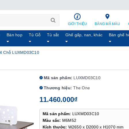
GIỚI THIỆU
BẢNG MÃ MÀU
c
Bàn họp
Tủ Gỗ
Tủ sắt
Ghế gấp, nan, khác
Bàn ghế h
 4 Chỗ LUXMD03C10
Mã sản phẩm:
LUXMD03C10
Thương hiệu:
The One
11.460.000₫
Mã sản phẩm:
LUXMD03C10
Màu sắc:
M6M52
Kích thước:
W2650 x D2000 x H1070 mm