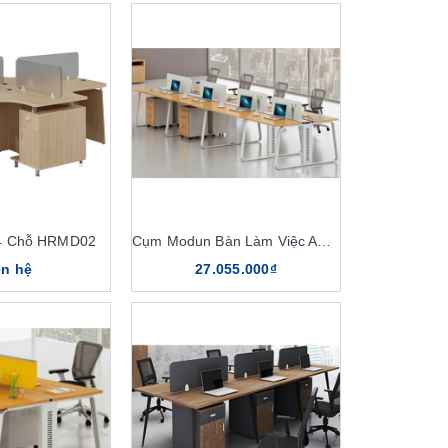
4 Chỗ HRMD02
Cụm Modun Bàn Làm Việc ARR8
ên hệ
27.055.000₫