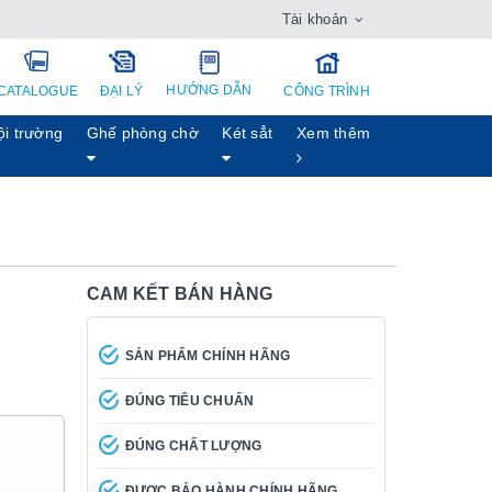
Tài khoản
HƯỚNG DẪN
CATALOGUE
ĐẠI LÝ
CÔNG TRÌNH
ội trường
Ghế phòng chờ
Két sẳt
Xem thêm
CAM KẾT BÁN HÀNG
SẢN PHẨM CHÍNH HÃNG
ĐÚNG TIÊU CHUẨN
ĐÚNG CHẤT LƯỢNG
ĐƯỢC BẢO HÀNH CHÍNH HÃNG