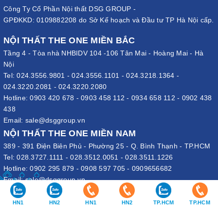
Công Ty Cổ Phần Nội thất DSG GROUP -
GPĐKKD: 0109882208 do Sở Kế hoạch và Đầu tư TP Hà Nội cấp.
NỘI THẤT THE ONE MIỀN BẮC
Tầng 4 - Tòa nhà NHBIDV 104 -106 Tân Mai - Hoàng Mai - Hà
Nội
Tel:
024.3556.9801
-
024.3556.1101
-
024.3218.1364
-
024.3220.2081
-
024.3220.2080
Hotline:
0903 420 678
-
0903 458 112
-
0934 658 112
-
0902 438
438
Email:
sale@dsggroup.vn
NỘI THẤT THE ONE MIỀN NAM
389 - 391 Điện Biên Phủ - Phường 25 - Q. Bình Thạnh - TP.HCM
Tel:
028.3727.1111
-
028.3512.0051
-
028.3511.1226
Hotline:
0902 295 879
-
0908 597 705
-
0909656682
Email:
sale@dsggroup.vn
VĂN PHÒNG TẬP ĐOÀN
HN1
HN2
HN1
HN2
TP.HCM
TP.HCM
109 Trần Hưng Đạo - P. Cửa Nam - Q. Hoàn Kiếm - Hà Nội
Nhà máy: Đường B4 - Khu B - KCN Phố Nối A - X. Lạc Hồng - H.