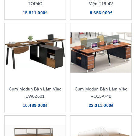
TOP4C
Việc F19-4V
15.811.000₫
9.656.000₫
Cụm Modun Bàn Làm Việc
Cụm Modun Bàn Làm Việc
EW02601
RO15A-4B
10.489.000₫
22.311.000₫